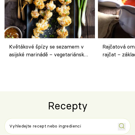
Květákové špízy se sezamem v
Rajčatová om
asijské marinádě – vegetariánská
rajčat – zákla
chuťovka z grilu
Recepty