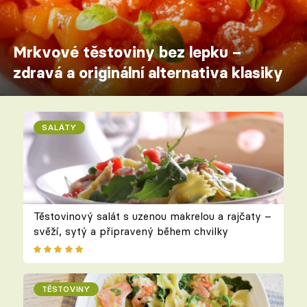
Mrkvové těstoviny bez lepku –
zdravá a originální alternativa klasiky
SALÁTY
Těstovinový salát s uzenou makrelou a rajčaty –
svěží, sytý a připravený během chvilky
TĚSTOVINY