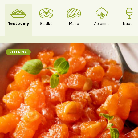
Těstoviny
Sladké
Maso
Zelenina
Nápoje
ZELENINA