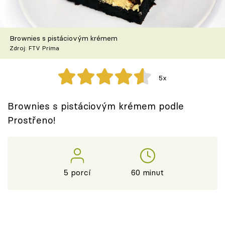
Škola vaření
Recepty z TV
Brownies s pistáciovým krémem
Zdroj: FTV Prima
Speciál: Cuketa
5x
Těhotnej kuchař
Brownies s pistáciovým krémem podle
Sledujte prima+
Prostřeno!
Přihlášení
5 porcí
60 minut
Sledujte nás