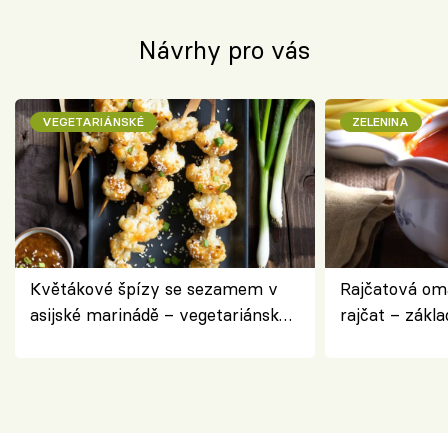
Návrhy pro vás
VEGETARIÁNSKÉ
ZELENINA
Květákové špízy se sezamem v
Rajčatová om
asijské marinádě – vegetariánská
rajčat – zákla
chuťovka z grilu