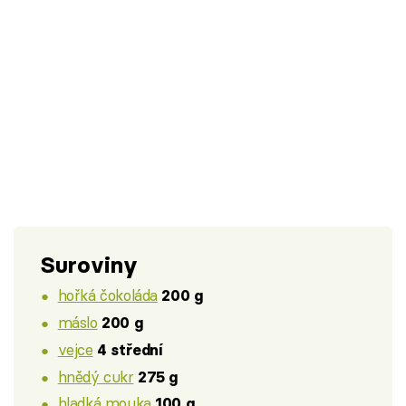
Suroviny
hořká čokoláda
200 g
máslo
200 g
vejce
4 střední
hnědý cukr
275 g
hladká mouka
100 g