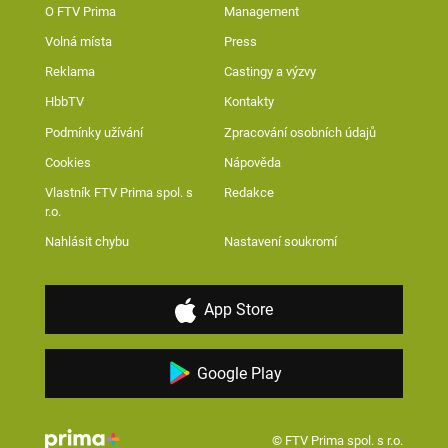
O FTV Prima
Management
Volná místa
Press
Reklama
Castingy a výzvy
HbbTV
Kontakty
Podmínky užívání
Zpracování osobních údajů
Cookies
Nápověda
Vlastník FTV Prima spol. s
Redakce
r.o.
Nahlásit chybu
Nastavení soukromí
App Store
Google Play
© FTV Prima spol. s r.o.