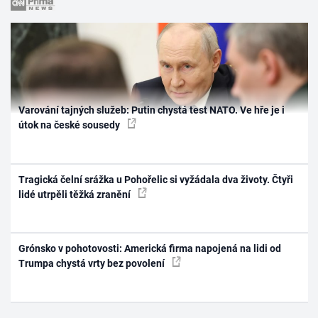
Varování tajných služeb: Putin chystá test NATO. Ve hře je i
útok na české sousedy
Tragická čelní srážka u Pohořelic si vyžádala dva životy. Čtyři
lidé utrpěli těžká zranění
Grónsko v pohotovosti: Americká firma napojená na lidi od
Trumpa chystá vrty bez povolení