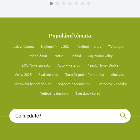
Populární témata
Jak zhubnout
Nejlepší filmy 2024
Nejlepší horory
TV program
Změna času
Partie
Počasí
Kdy budou volby
ZOO Nové začátky
Auto – katalog
7 pádů Honzy Dědka
Volby 2025
Svařené víno
Tatarák podle Pohlreicha
Aloe vera
Pěstování lichořeřišnice
Výpočet ascendentu
Tvarohové knedlíky
Nejlepší palačinky
Švestkový koláč