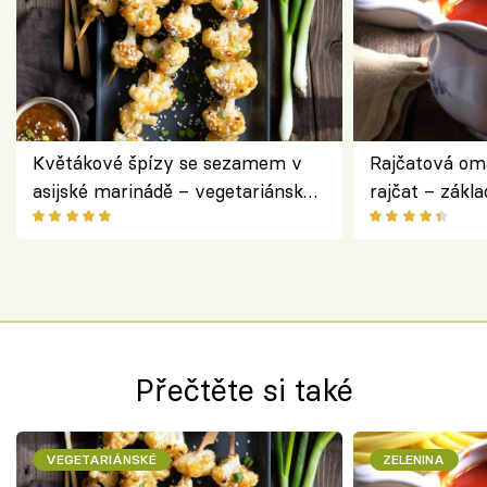
Květákové špízy se sezamem v
Rajčatová om
asijské marinádě – vegetariánská
rajčat – zákla
chuťovka z grilu
Přečtěte si také
VEGETARIÁNSKÉ
ZELENINA