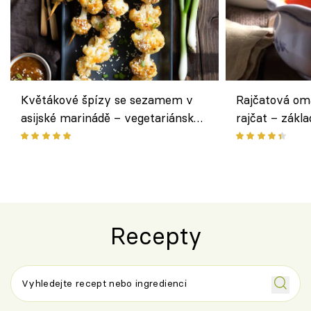
Květákové špízy se sezamem v
Rajčatová om
asijské marinádě – vegetariánská
rajčat – zákla
chuťovka z grilu
Recepty