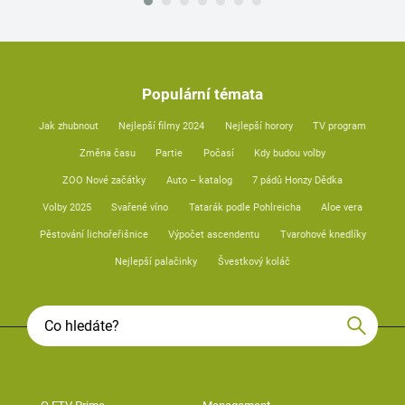
Populární témata
Jak zhubnout
Nejlepší filmy 2024
Nejlepší horory
TV program
Změna času
Partie
Počasí
Kdy budou volby
ZOO Nové začátky
Auto – katalog
7 pádů Honzy Dědka
Volby 2025
Svařené víno
Tatarák podle Pohlreicha
Aloe vera
Pěstování lichořeřišnice
Výpočet ascendentu
Tvarohové knedlíky
Nejlepší palačinky
Švestkový koláč