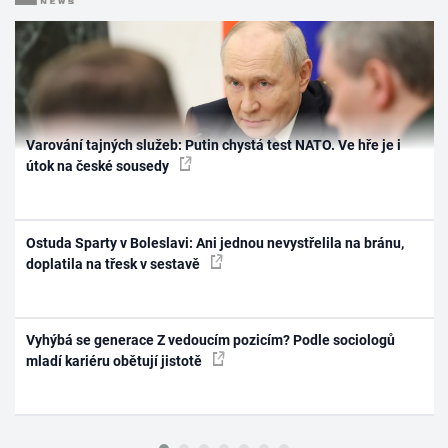
Varování tajných služeb: Putin chystá test NATO. Ve hře je i
útok na české sousedy
Ostuda Sparty v Boleslavi: Ani jednou nevystřelila na bránu,
doplatila na třesk v sestavě
Vyhýbá se generace Z vedoucím pozicím? Podle sociologů
mladí kariéru obětují jistotě