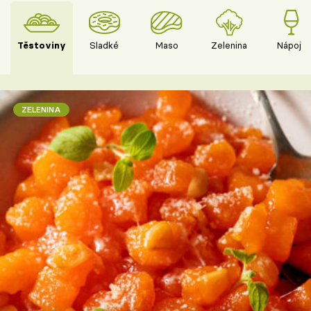
Těstoviny
Sladké
Maso
Zelenina
Nápoje
ZELENINA