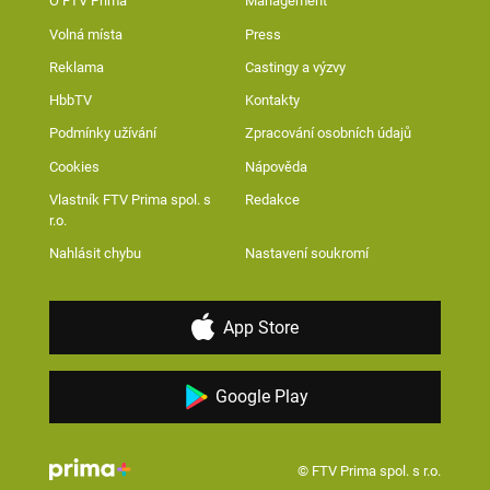
O FTV Prima
Management
Volná místa
Press
Reklama
Castingy a výzvy
HbbTV
Kontakty
Podmínky užívání
Zpracování osobních údajů
Cookies
Nápověda
Vlastník FTV Prima spol. s
Redakce
r.o.
Nahlásit chybu
Nastavení soukromí
App Store
Google Play
© FTV Prima spol. s r.o.