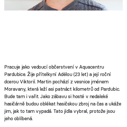
Škola vaření
Recepty z TV
Speciál: Cuketa
Těhotnej kuchař
Sledujte prima+
Pracuje jako vedoucí občerstvení v Aquacentru
Pardubice. Žije přítelkyní Adélou (23 let) a její roční
Přihlášení
dcerou Viktorií. Martin pochází z vesnice jménem
Moravany, která leží asi patnáct kilometrů od Pardubic.
Bude tam i vařit. Jako zábavu si hosté v nedaleké
Sledujte nás
hasičárně budou oblékat hasičskou zbroj na čas a ukáže
jim, jak to tam vypadá. Tato jídla vybral, protože jsou
jeho oblíbená.