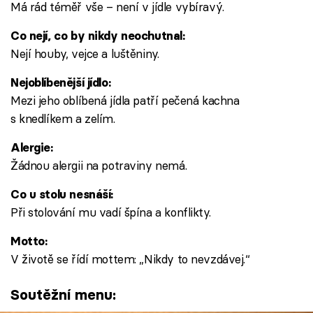
Má rád téměř vše – není v jídle vybíravý.
Co nejí, co by nikdy neochutnal:
Nejí houby, vejce a luštěniny.
Nejoblíbenější jídlo:
Mezi jeho oblíbená jídla patří pečená kachna
s knedlíkem a zelím.
Alergie:
Žádnou alergii na potraviny nemá.
Co u stolu nesnáší:
Při stolování mu vadí špína a konflikty.
Motto:
V životě se řídí mottem: „Nikdy to nevzdávej.“
Soutěžní menu: