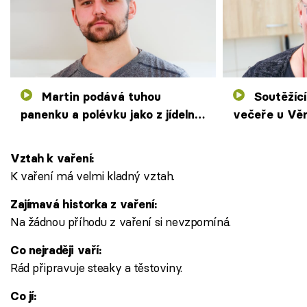
Martin podává tuhou
Soutěžící mají obavy z
panenku a polévku jako z jídelny.
večeře u Věr
Bára leze soupeřům na nervy
týrání a žij
Vztah k vaření:
K vaření má velmi kladný vztah.
Zajímavá historka z vaření:
Na žádnou příhodu z vaření si nevzpomíná.
Co nejraději vaří:
Rád připravuje steaky a těstoviny.
Co jí: