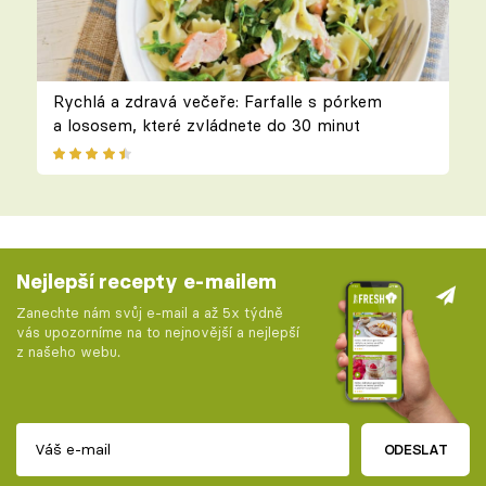
Rychlá a zdravá večeře: Farfalle s pórkem
a lososem, které zvládnete do 30 minut
Nejlepší recepty e-mailem
Zanechte nám svůj e-mail a až 5x týdně
vás upozorníme na to nejnovější a nejlepší
z našeho webu.
ODESLAT