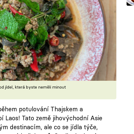
ood jídel, která byste neměli minout
t během potulování Thajskem a
í Laos! Tato země jihovýchodní Asie
m destinacím, ale co se jídla týče,