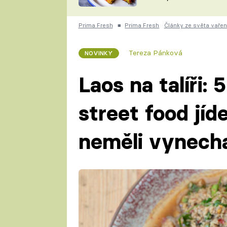
skvělý způsob, jak
ZDENĚK
zpracovat přerostlé
ČESKO NA TALÍŘI
cukety
POHLREICH
Prima Fresh
■
Prima Fresh
Články ze světa vařen
KAROLÍNA,
JAROSLAV SAPÍK
DOMÁCÍ
Tereza Pánková
NOVINKY
KUCHAŘKA
KAROLÍNA
KAMBERSKÁ
Laos na talíři:
street food jíd
neměli vynech