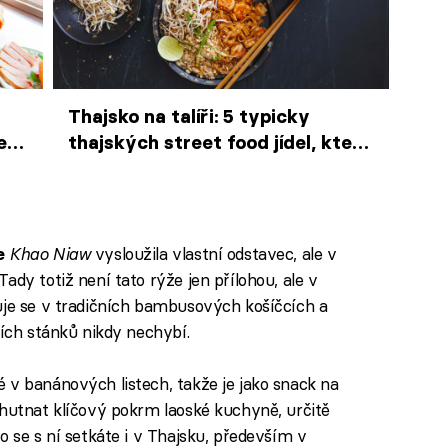
Thajsko na talíři: 5 typicky
l –
thajských street food jídel, která
musíte ochutnat na cestách
Khao Niaw
vysloužila vlastní odstavec, ale v
e
ady totiž není tato rýže jen přílohou, ale v
uje se v tradičních bambusových košíčcích a
ních stánků nikdy nechybí.
é v banánových listech, takže je jako snack na
chutnat klíčový pokrm laoské kuchyně, určitě
o se s ní setkáte i v Thajsku, především v