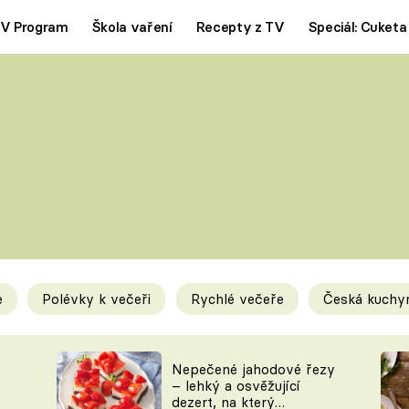
V Program
Škola vaření
Recepty z TV
Speciál: Cuketa
Polévky
Saláty
ČESKÁ KLASIKA
TĚSTOVIN
SILNÉ VÝVARY
SLADKÉ
KRÉMOVÉ
BEZMASÁ J
e
Polévky k večeři
Rychlé večeře
Česká kuchy
y
Tipy a triky
Novink
Nepečené jahodové řezy
– lehký a osvěžující
dezert, na který
KAM ZA JÍDLEM
BLOG