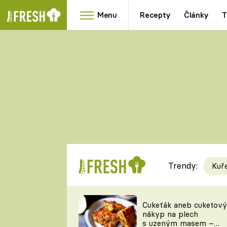
Menu
Recepty
Články
T
Oblíbené
Přílohy
recepty
HRANOLKY
HOUBY
KNEDLÍKY
DÝNĚ
KAŠE
RYCHLOVKY
Trendy:
Kuř
Populární
Videorecept
Cukeťák aneb cuketový
nákyp na plech
kuchaři
s uzeným masem –
TEĎ VAŘÍ ŠÉF!