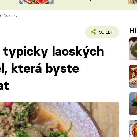
nepotřebujete troubu
ŠÉFREDAK
VYCHYTÁVKY
í
Novinky
SOUTĚŽ FR
NA NÁKUPECH
ČASOPIS
Hi
SDÍLET
 5 typicky laoských
el, která byste
at