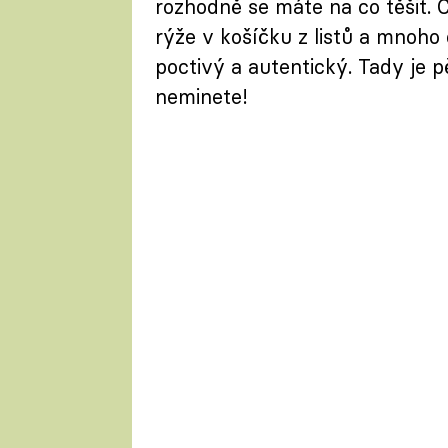
rozhodně se máte na co těšit. Č
rýže v košíčku z listů a mnoho 
poctivý a autentický. Tady je pě
neminete!