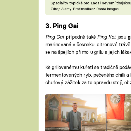
Speciality typické pro Laos i severní thajskou
Zdroj: Alamy, Profimedia.cz, Ranta Images
3. Ping Gai
Ping Gai
, případně také
Ping Kai
, jsou
g
marinovaná v česneku, citronové trávě,
se na špejlích přímo u grilu a jejich l
Ke grilovanému kuřeti se tradičně pod
fermentovaných ryb, pečeného chilli a 
chuťový zážitek za to opravdu stojí, o