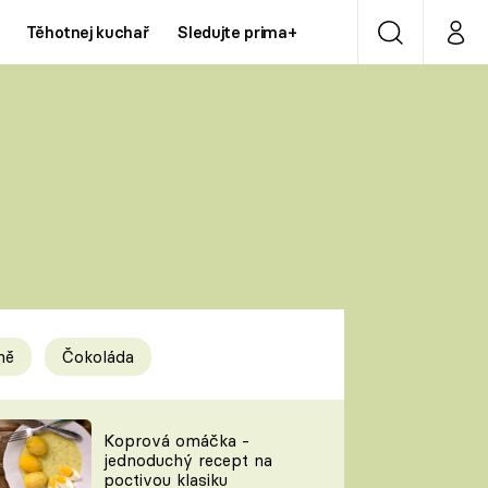
Těhotnej kuchař
Sledujte prima+
Vyhledávání
Můj p
Prima+
Y
CNN Prima NEWS
Prima ZOOM
ÍDLA
Prima LIVING
Prima Ženy
ně
Čokoláda
Prima LAJK
y
Koprová omáčka -
jednoduchý recept na
Sledujte nás
poctivou klasiku