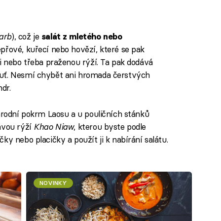
arb
), což je
salát z mletého nebo
vepřové, kuřecí nebo hovězí, které se pak
li nebo třeba praženou rýží. Ta pak dodává
huť. Nesmí chybět ani hromada čerstvých
dr.
árodní pokrm Laosu a u pouličních stánků
avou rýží
Khao Niaw
, kterou byste podle
ky nebo placičky a použít ji k nabírání salátu.
NOVINKY