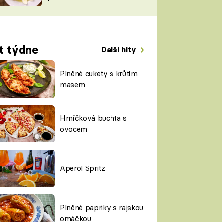
TORKY
ESH
t týdne
Další hity
Plněné cukety s krůtím
masem
Hrníčková buchta s
ovocem
Aperol Spritz
Plněné papriky s rajskou
omáčkou