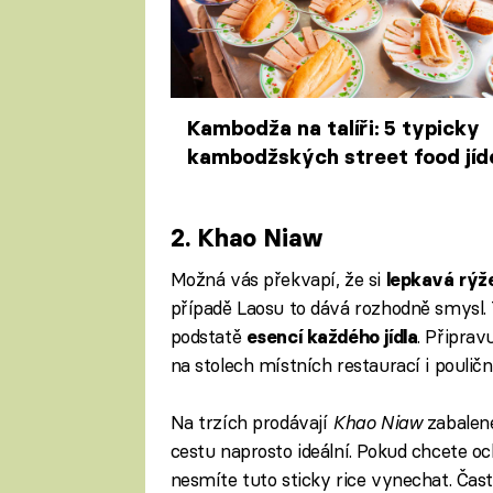
Kambodža na talíři: 5 typicky
kambodžských street food jíde
od bagety po polévku
2. Khao Niaw
Možná vás překvapí, že si
lepkavá rýž
případě Laosu to dává rozhodně smysl. T
podstatě
. Připrav
esencí každého jídla
na stolech místních restaurací i poulič
Na trzích prodávají
Khao Niaw
zabalen
cestu naprosto ideální. Pokud chcete o
nesmíte tuto sticky rice vynechat. Čast