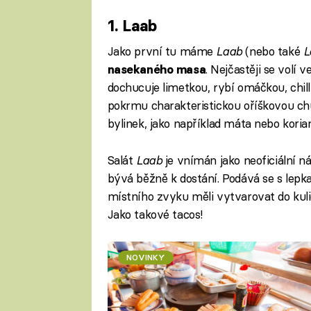
1. Laab
Jako první tu máme
Laab
(nebo také
L
. Nejčastěji se volí 
nasekaného masa
dochucuje limetkou, rybí omáčkou, chil
pokrmu charakteristickou oříškovou c
bylinek, jako například máta nebo korian
Salát
Laab
je vnímán jako neoficiální n
bývá běžně k dostání. Podává se s lepk
místního zvyku měli vytvarovat do kulič
Jako takové tacos!
NOVINKY