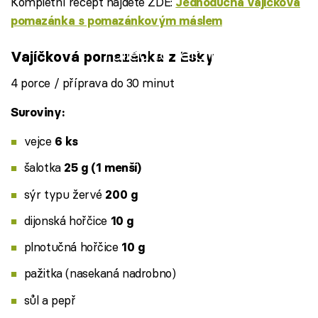
Kompletní recept najdete ZDE:
Jednoduchá vajíčková
pomazánka s pomazánkovým máslem
Failed to fetch
Vajíčková pomazánka z Esky
4 porce / příprava do 30 minut
Suroviny:
vejce
6 ks
šalotka
25 g (1 menší)
sýr typu žervé
200 g
dijonská hořčice
10 g
plnotučná hořčice
10 g
pažitka (nasekaná nadrobno)
sůl a pepř