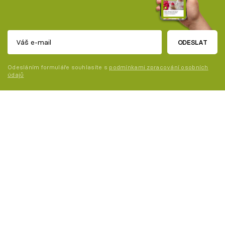
ODESLAT
Odesláním formuláře souhlasíte s
podmínkami zpracování osobních
údajů