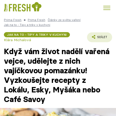
Prima Fresh
■
Prima Fresh
Články ze světa vaření
Kuře
Polévky k večeři
Rychlé večeře
Jak na to - Tipy a triky v kuchyni
Trendy:
JAK NA TO - TIPY A TRIKY V KUCHYNI
Česká kuchyně
Čokoláda
SDÍLET
Klára Michalová
Když vám život nadělí vařená
vejce, udělejte z nich
vajíčkovou pomazánku!
Témata
Vyzkoušejte recepty z
Recepty
Lokálu, Esky, Myšáka nebo
Články
Café Savoy
TV Program