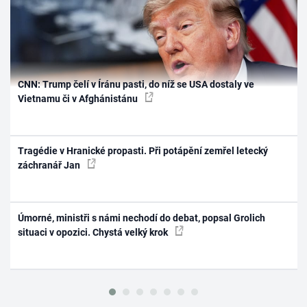
CNN: Trump čelí v Íránu pasti, do níž se USA dostaly ve
Vietnamu či v Afghánistánu
Tragédie v Hranické propasti. Při potápění zemřel letecký
záchranář Jan
Úmorné, ministři s námi nechodí do debat, popsal Grolich
situaci v opozici. Chystá velký krok