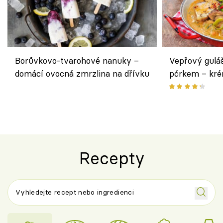
Borůvkovo-tvarohové nanuky –
Vepřový gulá
domácí ovocná zmrzlina na dřívku
pórkem – kr
pokrm z jedn
Recepty