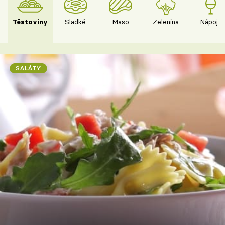
Těstoviny
Sladké
Maso
Zelenina
Nápoje
SALÁTY