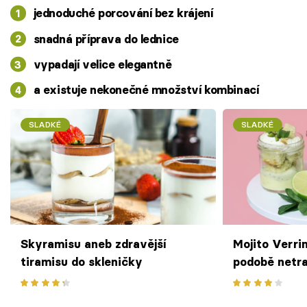
jednoduché porcování bez krájení
snadná příprava do lednice
vypadají velice elegantně
a existuje nekonečné množství kombinací
SLADKÉ
SLADKÉ
Skyramisu aneb zdravější
Mojito Verrin
tiramisu do skleničky
podobě netra
skleničce