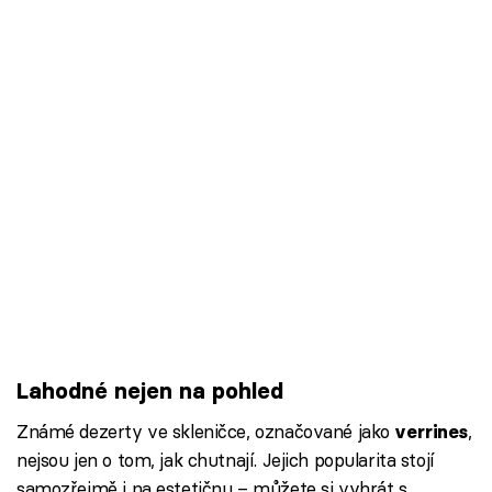
Lahodné nejen na pohled
Známé dezerty ve skleničce, označované jako
,
verrines
nejsou jen o tom, jak chutnají. Jejich popularita stojí
samozřejmě i na estetičnu – můžete si vyhrát s