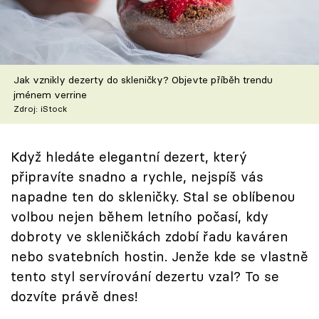
Škola vaření
Recepty z TV
Jak vznikly dezerty do skleničky? Objevte příběh trendu
Speciál: Cuketa
jménem verrine
Zdroj: iStock
Těhotnej kuchař
Sledujte prima+
Když hledáte elegantní dezert, který
připravíte snadno a rychle, nejspíš vás
napadne ten do skleničky. Stal se oblíbenou
Přihlášení
volbou nejen během letního počasí, kdy
dobroty ve skleničkách zdobí řadu kaváren
Sledujte nás
nebo svatebních hostin. Jenže kde se vlastně
tento styl servírování dezertu vzal? To se
dozvíte právě dnes!