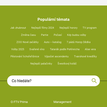
Populární témata
Jak zhubnout
Nejlepší filmy 2024
Nejlepší horory
TV program
Změna času
Partie
Počasí
Kdy budou volby
ZOO Nové začátky
Auto – katalog
7 pádů Honzy Dědka
Volby 2025
Svařené víno
Tatarák podle Pohlreicha
Aloe vera
Pěstování lichořeřišnice
Výpočet ascendentu
Tvarohové knedlíky
Nejlepší palačinky
Švestkový koláč
O FTV Prima
Management