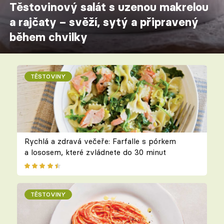
Těstovinový salát s uzenou makrelou
a rajčaty – svěží, sytý a připravený
během chvilky
TĚSTOVINY
Rychlá a zdravá večeře: Farfalle s pórkem
a lososem, které zvládnete do 30 minut
TĚSTOVINY