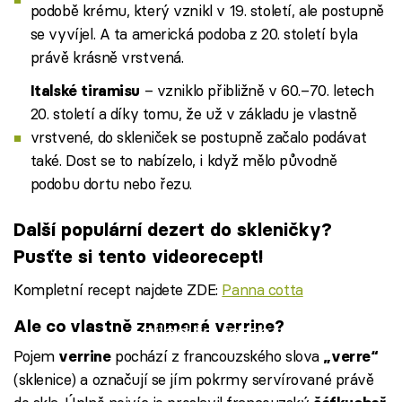
podobě krému, který vznikl v 19. století, ale postupně
se vyvíjel. A ta americká podoba z 20. století byla
právě krásně vrstvená.
– vzniklo přibližně v 60.–70. letech
Italské tiramisu
20. století a díky tomu, že už v základu je vlastně
vrstvené, do skleniček se postupně začalo podávat
také. Dost se to nabízelo, i když mělo původně
podobu dortu nebo řezu.
Další populární dezert do skleničky?
Pusťte si tento videorecept!
Kompletní recept najdete ZDE:
Panna cotta
Ale co vlastně znamená verrine?
Failed to fetch
Pojem
pochází z francouzského slova
verrine
„verre“
(sklenice) a označují se jím pokrmy servírované právě