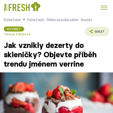
Prima Fresh
■
Prima Fresh
Články ze světa vaření
Novinky
Kuře
Polévky k večeři
Rychlé večeře
Trendy:
NOVINKY
SDÍLET
Tereza Pánková
Česká kuchyně
Čokoláda
Jak vznikly dezerty do
skleničky? Objevte příběh
trendu jménem verrine
Témata
Recepty
Články
TV Program