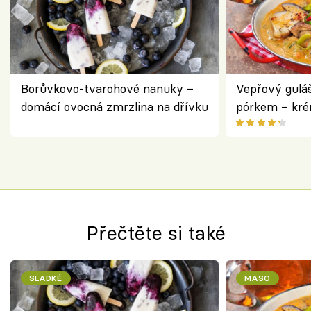
Borůvkovo-tvarohové nanuky –
Vepřový gulá
domácí ovocná zmrzlina na dřívku
pórkem – kr
pokrm z jedn
Přečtěte si také
SLADKÉ
MASO