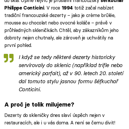
do skla. Úplně nejvíc je proslavil francouzský
šéfkuchař
. V roce
totiž začal nabízet
Philippe Conticini
1994
tradiční francouzské dezerty – jako je crème brûlée,
mousse au chocolat nebo ovocné koláče – právě v
průhledných skleničkách. Chtěl, aby zákazníkům jeho
dobroty nejen chutnaly, ale zároveň je uchvátily na
první pohled.
I když se tedy některé dezerty historicky
servírovaly do sklenic (například trifle nebo
americký parfait), až v 90. letech 20. století
dal tomuto stylu jasnou formu šéfkuchař
Conticini.
A proč je tolik milujeme?
Dezerty do skleničky dnes slaví úspěch nejen v
restauracích, ale i u vás doma. A není se čemu divit!