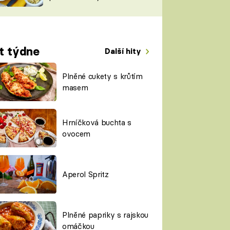
TORKY
ESH
t týdne
Další hity
Plněné cukety s krůtím
masem
Hrníčková buchta s
ovocem
Aperol Spritz
Plněné papriky s rajskou
omáčkou