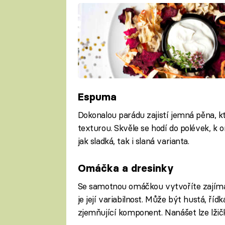
Espuma
Dokonalou parádu zajistí jemná pěna, kt
texturou. Skvěle se hodí do polévek, k 
jak sladká, tak i slaná varianta.
Omáčka a dresinky
Se samotnou omáčkou vytvoříte zajíma
je její variabilnost. Může být hustá, říd
zjemňující komponent. Nanášet lze lži