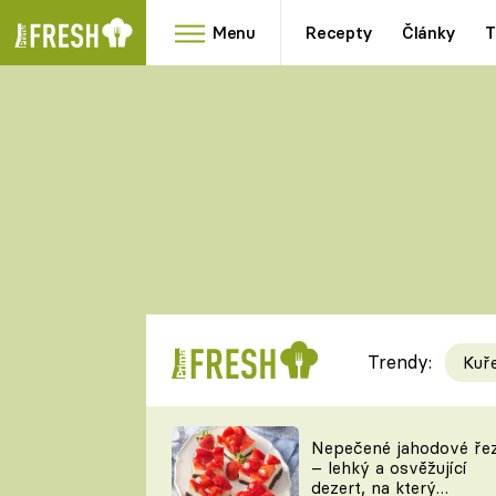
Menu
Recepty
Články
T
Oblíbené
Přílohy
recepty
HRANOLKY
HOUBY
KNEDLÍKY
DÝNĚ
KAŠE
RYCHLOVKY
Trendy:
Kuř
Populární
Videorecept
Nepečené jahodové ře
– lehký a osvěžující
kuchaři
dezert, na který
TEĎ VAŘÍ ŠÉF!