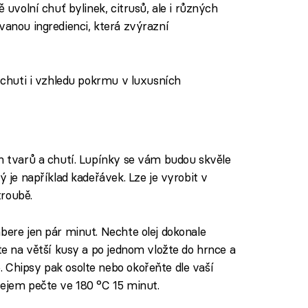
ě uvolní chuť bylinek, citrusů, ale i různých
vanou ingredienci, která zvýrazní
í chuti i vzhledu pokrmu v luxusních
ch tvarů a chutí. Lupínky se vám budou skvěle
ý je například kadeřávek. Lze je vyrobit v
troubě.
bere jen pár minut. Nechte olej dokonale
jte na větší kusy a po jednom vložte do hrnce a
 Chipsy pak osolte nebo okořeňte dle vaší
lejem pečte ve 180 °C 15 minut.