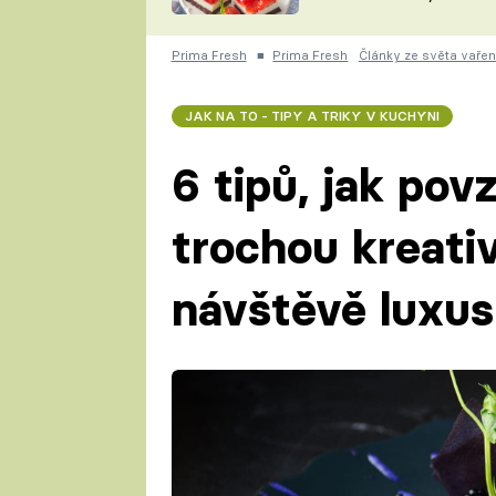
nepotřebujete troubu
ZDENĚK
ČESKO NA TALÍŘI
POHLREICH
Prima Fresh
■
Prima Fresh
Články ze světa vařen
KAROLÍNA,
JAROSLAV SAPÍK
DOMÁCÍ
JAK NA TO - TIPY A TRIKY V KUCHYNI
KUCHAŘKA
KAROLÍNA
KAMBERSKÁ
6 tipů, jak pov
trochou kreativ
návštěvě luxus