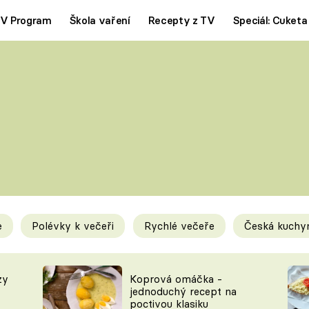
V Program
Škola vaření
Recepty z TV
Speciál: Cuketa
Polévky
Saláty
ČESKÁ KLASIKA
TĚSTOVIN
SILNÉ VÝVARY
SLADKÉ
KRÉMOVÉ
BEZMASÁ J
e
Polévky k večeři
Rychlé večeře
Česká kuchy
y
Tipy a triky
Novink
zy
Koprová omáčka -
jednoduchý recept na
poctivou klasiku
KAM ZA JÍDLEM
BLOG