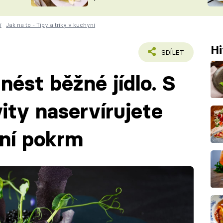
ŠÉFREDAK
VYCHYTÁVKY
í
Jak na to - Tipy a triky v kuchyni
SOUTĚŽ FR
NA NÁKUPECH
ČASOPIS
Hi
SDÍLET
znést běžné jídlo. S
ity naservírujete
ní pokrm