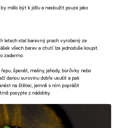
, by mělo být k jídlu a nesloužit pouze jako
ch letech stal barevný prach vyrobený ze
rášek všech barev a chutí lze jednoduše koupit.
oro zadarmo.
 řepu, špenát, maliny, jahody, borůvky nebo
ačí danou surovinu dobře usušit a pak
nést na štětec, jemně s ním poprášit
trně posypte z nádobky.