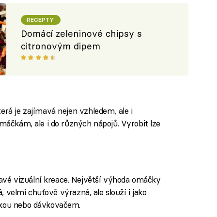
RECEPTY
Domácí zeleninové chipsy s
citronovým dipem
erá je zajímavá nejen vzhledem, ale i
omáčkám, ale i do různých nápojů. Vyrobit lze
vé vizuální kreace. Největší výhoda omáčky
ká, velmi chuťově výrazná, ale slouží i jako
čkou nebo dávkovačem.