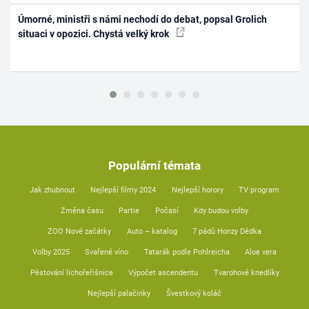
Úmorné, ministři s námi nechodí do debat, popsal Grolich
situaci v opozici. Chystá velký krok
Populární témata
Jak zhubnout
Nejlepší filmy 2024
Nejlepší horory
TV program
Změna času
Partie
Počasí
Kdy budou volby
ZOO Nové začátky
Auto – katalog
7 pádů Honzy Dědka
Volby 2025
Svařené víno
Tatarák podle Pohlreicha
Aloe vera
Pěstování lichořeřišnice
Výpočet ascendentu
Tvarohové knedlíky
Nejlepší palačinky
Švestkový koláč