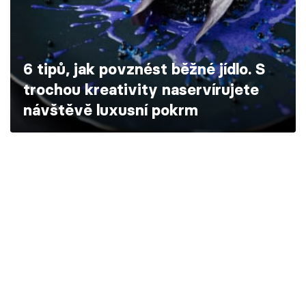
Škola vaření
Recepty z TV
6 tipů, jak povznést běžné jídlo. S
Speciál: Cuketa
trochou kreativity naservírujete
návštěvě luxusní pokrm
Těhotnej kuchař
Sledujte prima+
Přihlášení
Sledujte nás