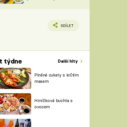
TORKY
ESH
SDÍLET
t týdne
Další hity
Plněné cukety s krůtím
masem
Hrníčková buchta s
ovocem