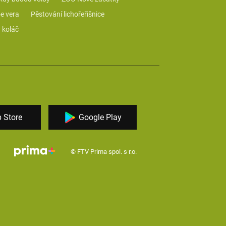
e vera
Pěstování lichořeřišnice
 koláč
 Store
Google Play
© FTV Prima spol. s r.o.