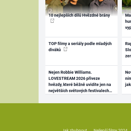
10 nejlepších dílů Hvězdné brány
Ma
hum
vy
TOP filmy a seriály podle mladých
Rap
diváků
Slo
ze
Nejen Robbie Williams.
No
LOVESTREAM 2026 přiveze
ním
hvězdy, které běžně uvidíte jen na
ja
největších světových festivalech
Jak zhubnout
Nejlepší filmy 2024