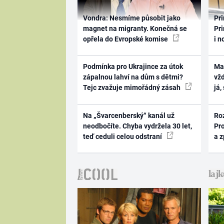
Vondra: Nesmíme působit jako
Pri
magnet na migranty. Konečná se
Pri
opřela do Evropské komise
i n
Podmínka pro Ukrajince za útok
Ma
zápalnou lahví na dům s dětmi?
vž
Tejc zvažuje mimořádný zásah
já,
Na „Švarcenberský“ kanál už
Ro
neodbočíte. Chyba vydržela 30 let,
Pr
teď ceduli celou odstraní
a 