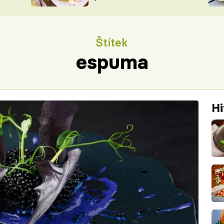
ŠÉFREDAK
VYCHYTÁVKY
SOUTĚŽ FR
NA NÁKUPECH
Štítek
ČASOPIS
espuma
Hi