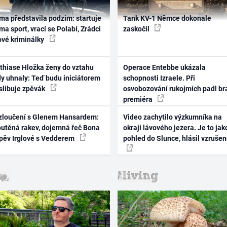
ma představila podzim: startuje
Tank KV-1 Němce dokonale
ma sport, vrací se Polabí, Zrádci
zaskočil
ové kriminálky
thiase Hložka ženy do vztahu
Operace Entebbe ukázala
dy uhnaly: Teď budu iniciátorem
schopnosti Izraele. Při
 slibuje zpěvák
osvobozování rukojmích padl br
premiéra
zloučení s Glenem Hansardem:
Video zachytilo výzkumníka na
outěná rakev, dojemná řeč Bona
okraji lávového jezera. Je to jak
zpěv Irglové s Vedderem
pohled do Slunce, hlásil vzruše