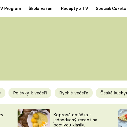
V Program
Škola vaření
Recepty z TV
Speciál: Cuketa
Polévky
Saláty
ČESKÁ KLASIKA
TĚSTOVIN
SILNÉ VÝVARY
SLADKÉ
KRÉMOVÉ
BEZMASÁ J
e
Polévky k večeři
Rychlé večeře
Česká kuchy
y
Tipy a triky
Novink
zy
Koprová omáčka -
jednoduchý recept na
poctivou klasiku
KAM ZA JÍDLEM
BLOG