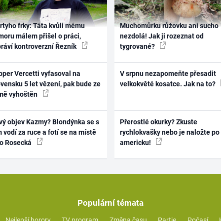
rtyho frky: Táta kvůli mému
Muchomůrku růžovku ani sucho
oru málem přišel o práci,
nezdolá! Jak ji rozeznat od
práví kontroverzní Řezník
tygrované?
per Vercetti vyfasoval na
V srpnu nezapomeňte přesadit
vensku 5 let vězení, pak bude ze
velkokvěté kosatce. Jak na to?
mě vyhoštěn
vý objev Kazmy? Blondýnka se s
Přerostlé okurky? Zkuste
 vodí za ruce a fotí se na místě
rychlokvašky nebo je naložte po
ko Rosecká
americku!
Populární témata
Nejlepší horory
TV program
Změna času
Partie
Počasí