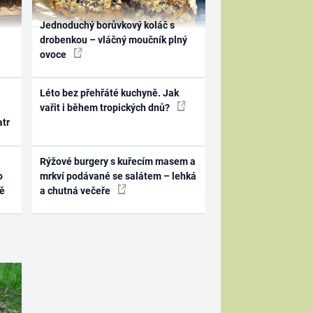
Jednoduchý borůvkový koláč s
drobenkou – vláčný moučník plný
ovoce
Léto bez přehřáté kuchyně. Jak
vařit i během tropických dnů?
atr
Rýžové burgery s kuřecím masem a
o
mrkví podávané se salátem – lehká
ně
a chutná večeře