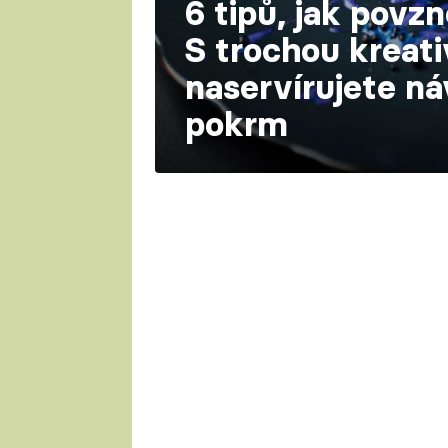
6 tipů, jak povzn
S trochou kreati
naservírujete ná
pokrm