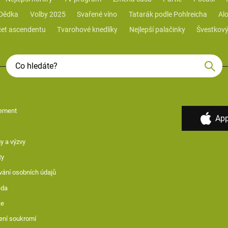
 Dědka
Volby 2025
Svařené víno
Tatarák podle Pohlreicha
Alo
et ascendentu
Tvarohové knedlíky
Nejlepší palačinky
Švestkový
ement
App
y a výzvy
ty
vání osobních údajů
ěda
ce
ení soukromí