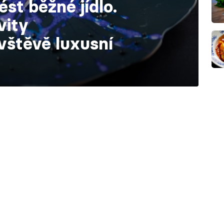
ést běžné jídlo.
vity
vštěvě luxusní