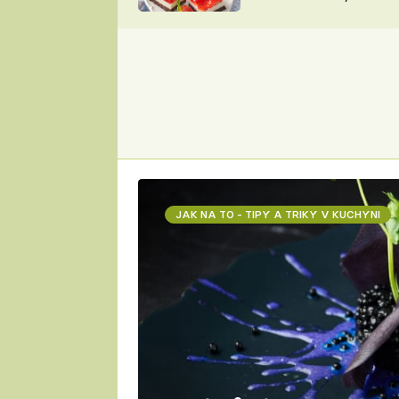
nepotřebujete troubu
ZDENĚK
ČESKO NA TALÍŘI
POHLREICH
KAROLÍNA,
JAROSLAV SAPÍK
DOMÁCÍ
KUCHAŘKA
KAROLÍNA
KAMBERSKÁ
JAK NA TO - TIPY A TRIKY V KUCHYNI