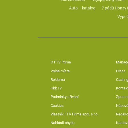
Auto – katalog
7 pádů Honzy
Výpoč
O FTV Prima
Manag
Volná místa
Press
Reklama
Casting
HbbTV
Kontak
Podmínky užívání
Zpraco
Cookies
Nápov
Vlastník FTV Prima spol. s r.o.
Redak
Nahlásit chybu
Nastav