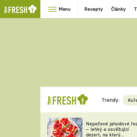
Menu
Recepty
Články
T
Oblíbené
Přílohy
recepty
HRANOLKY
HOUBY
KNEDLÍKY
DÝNĚ
KAŠE
RYCHLOVKY
Trendy:
Kuř
Populární
Videorecept
Nepečené jahodové ře
– lehký a osvěžující
kuchaři
dezert, na který
TEĎ VAŘÍ ŠÉF!