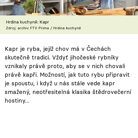
Škola vaření
Recepty z TV
Hrdina kuchyně: Kapr
Zdroj: archiv FTV Prima / Hrdina kuchyně
Speciál: Cuketa
Kapr je ryba, jejíž chov má v Čechách
Těhotnej kuchař
skutečně tradici. Vždyť jihočeské rybníky
vznikaly právě proto, aby se v nich chovali
Sledujte prima+
právě kapři. Možností, jak tuto rybu připravit
je spoustu, i když u nás stále vede kapr
Přihlášení
smažený, neotřesitelná klasika štědrovečerní
hostiny…
Sledujte nás