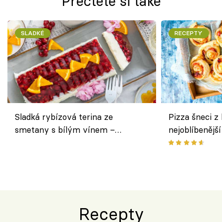
Přečtěte si také
SLADKÉ
RECEPTY
Sladká rybízová terina ze
Pizza šneci z 
smetany s bílým vínem –
nejoblíbenějš
osvěžující dezert s ovocem
Recepty