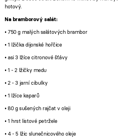
hotový.
Na bramborový salát:
• 750 g malých salátových brambor
• 1 lžička dijonské hořčice
• asi 3 lžíce citronové šťávy
• 1 - 2 lžičky medu
• 2 - 3 jarní cibulky
• 1 lžíce kaparů
• 80 g sušených rajčat v oleji
• 1 hrst listové petržele
• 4 - 5 lžic slunečnicového oleje