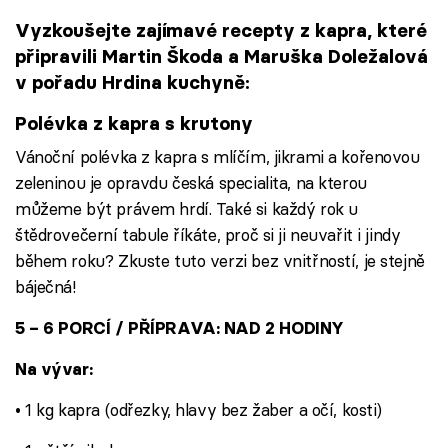
Vyzkoušejte zajímavé recepty z kapra, které
připravili Martin Škoda a Maruška Doležalová
v pořadu Hrdina kuchyně:
Polévka z kapra s krutony
Vánoční polévka z kapra s mlíčím, jikrami a kořenovou
zeleninou je opravdu česká specialita, na kterou
můžeme být právem hrdí. Také si každý rok u
štědrovečerní tabule říkáte, proč si ji neuvařit i jindy
během roku? Zkuste tuto verzi bez vnitřností, je stejně
báječná!
5 – 6 PORCÍ / PŘÍPRAVA: NAD 2 HODINY
Na vývar:
• 1 kg kapra (odřezky, hlavy bez žaber a očí, kosti)