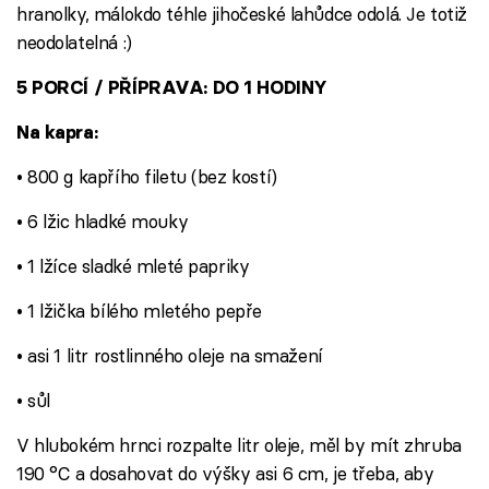
hranolky, málokdo téhle jihočeské lahůdce odolá. Je totiž
neodolatelná :)
5 PORCÍ / PŘÍPRAVA: DO 1 HODINY
Na kapra:
• 800 g kapřího filetu (bez kostí)
• 6 lžic hladké mouky
• 1 lžíce sladké mleté papriky
• 1 lžička bílého mletého pepře
• asi 1 litr rostlinného oleje na smažení
• sůl
V hlubokém hrnci rozpalte litr oleje, měl by mít zhruba
190 °C a dosahovat do výšky asi 6 cm, je třeba, aby