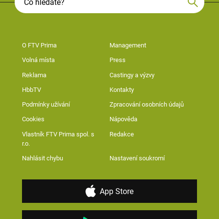
O FTV Prima
Management
Volná místa
Press
Reklama
Castingy a výzvy
HbbTV
Kontakty
Podmínky užívání
Zpracování osobních údajů
Cookies
Nápověda
Vlastník FTV Prima spol. s
Redakce
r.o.
Nahlásit chybu
Nastavení soukromí
App Store