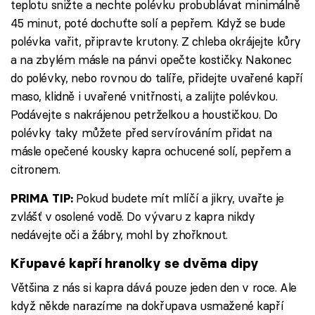
teplotu snižte a nechte polévku probublávat minimálně
45 minut, poté dochuťte solí a pepřem. Když se bude
polévka vařit, připravte krutony. Z chleba okrájejte kůry
a na zbylém másle na pánvi opečte kostičky. Nakonec
do polévky, nebo rovnou do talíře, přidejte uvařené kapří
maso, klidně i uvařené vnitřnosti, a zalijte polévkou.
Podávejte s nakrájenou petrželkou a houstičkou. Do
polévky taky můžete před servírováním přidat na
másle opečené kousky kapra ochucené solí, pepřem a
citronem.
Pokud budete mít mlíčí a jikry, uvařte je
PRIMA TIP:
zvlášť v osolené vodě. Do vývaru z kapra nikdy
nedávejte oči a žábry, mohl by zhořknout.
Křupavé kapří hranolky se dvěma dipy
Většina z nás si kapra dává pouze jeden den v roce. Ale
když někde narazíme na dokřupava usmažené kapří