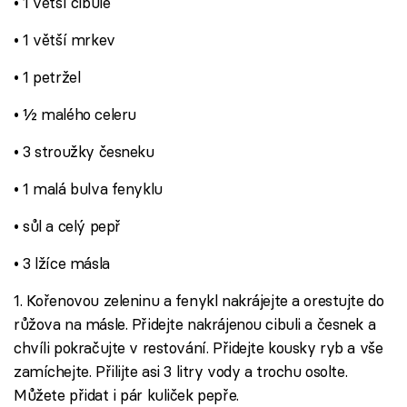
• 1 větší cibule
• 1 větší mrkev
• 1 petržel
• ½ malého celeru
• 3 stroužky česneku
• 1 malá bulva fenyklu
• sůl a celý pepř
• 3 lžíce másla
1. Kořenovou zeleninu a fenykl nakrájejte a orestujte do
růžova na másle. Přidejte nakrájenou cibuli a česnek a
chvíli pokračujte v restování. Přidejte kousky ryb a vše
zamíchejte. Přilijte asi 3 litry vody a trochu osolte.
Můžete přidat i pár kuliček pepře.