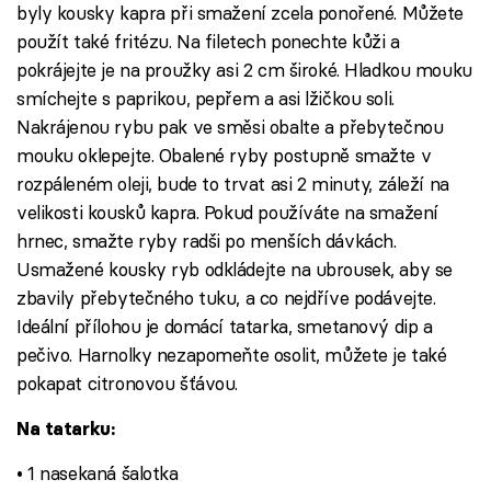
byly kousky kapra při smažení zcela ponořené. Můžete
použít také fritézu. Na filetech ponechte kůži a
pokrájejte je na proužky asi 2 cm široké. Hladkou mouku
smíchejte s paprikou, pepřem a asi lžičkou soli.
Nakrájenou rybu pak ve směsi obalte a přebytečnou
mouku oklepejte. Obalené ryby postupně smažte v
rozpáleném oleji, bude to trvat asi 2 minuty, záleží na
velikosti kousků kapra. Pokud používáte na smažení
hrnec, smažte ryby radši po menších dávkách.
Usmažené kousky ryb odkládejte na ubrousek, aby se
zbavily přebytečného tuku, a co nejdříve podávejte.
Ideální přílohou je domácí tatarka, smetanový dip a
pečivo. Harnolky nezapomeňte osolit, můžete je také
pokapat citronovou šťávou.
Na tatarku:
• 1 nasekaná šalotka