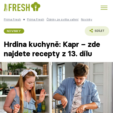
Prima Fresh
■
Prima Fresh
Články ze světa vaření
Novinky
Kuře
Polévky k večeři
Rychlé večeře
Trendy:
NOVINKY
SDÍLET
Česká kuchyně
Čokoláda
Hrdina kuchyně: Kapr – zde
najdete recepty z 13. dílu
Témata
Recepty
Články
TV Program