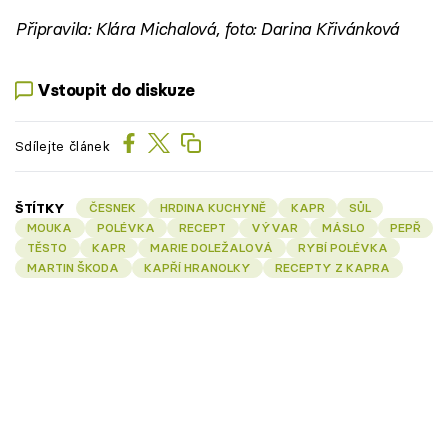
Připravila: Klára Michalová, foto: Darina Křivánková
Vstoupit do diskuze
Sdílejte článek
ŠTÍTKY
ČESNEK
HRDINA KUCHYNĚ
KAPR
SŮL
MOUKA
POLÉVKA
RECEPT
VÝVAR
MÁSLO
PEPŘ
TĚSTO
KAPR
MARIE DOLEŽALOVÁ
RYBÍ POLÉVKA
MARTIN ŠKODA
KAPŘÍ HRANOLKY
RECEPTY Z KAPRA