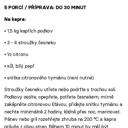
5 PORCÍ / PŘÍPRAVA: DO 30 MINUT
Na kapra:
• 1,5 kg kapřích podkov
• 3 - 4 stroužky česneku
• ½ citronu
• sůl, bílý pepř
• snítka citronového tymiánu (není nutné)
Stroužky česneku utřete nebo podrťte s trochou soli.
Podkovy osolte, opepřete, potřete česnekem, mírně
zakápněte citronovou šťávou, přidejte snítku tymiánu a
nechte minimálně 2 hodiny, klidně přes noc, marinovat.
Pánev nebo gril rozehřejte zhruba na 200 °C a kapra
grilujte z obou stran. Během 10 minut by měl být