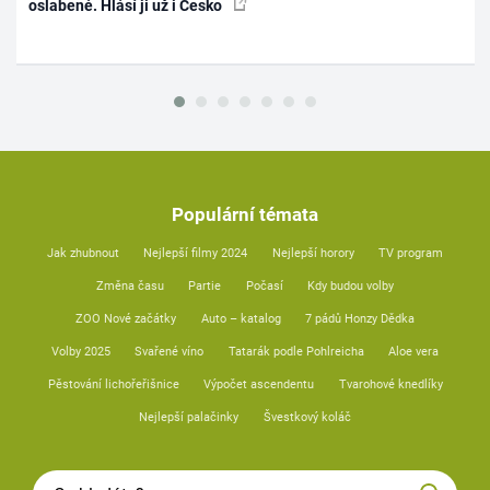
oslabené. Hlásí ji už i Česko
Populární témata
Jak zhubnout
Nejlepší filmy 2024
Nejlepší horory
TV program
Změna času
Partie
Počasí
Kdy budou volby
ZOO Nové začátky
Auto – katalog
7 pádů Honzy Dědka
Volby 2025
Svařené víno
Tatarák podle Pohlreicha
Aloe vera
Pěstování lichořeřišnice
Výpočet ascendentu
Tvarohové knedlíky
Nejlepší palačinky
Švestkový koláč