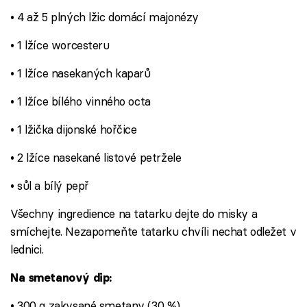
• 4 až 5 plných lžic domácí majonézy
• 1 lžíce worcesteru
• 1 lžíce nasekaných kaparů
• 1 lžíce bílého vinného octa
• 1 lžička dijonské hořčice
• 2 lžíce nasekané listové petržele
• sůl a bílý pepř
Všechny ingredience na tatarku dejte do misky a
smíchejte. Nezapomeňte tatarku chvíli nechat odležet v
lednici.
Na smetanový dip:
• 300 g zakysané smetany (30 %)