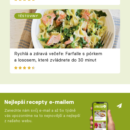
TĚSTOVINY
Rychlá a zdravá večeře: Farfalle s pórkem
a lososem, které zvládnete do 30 minut
Nejlepší recepty e-mailem
Zanechte nám svůj e-mail a až 5x týdně
vás upozorníme na to nejnovější a nejlepší
z našeho webu.