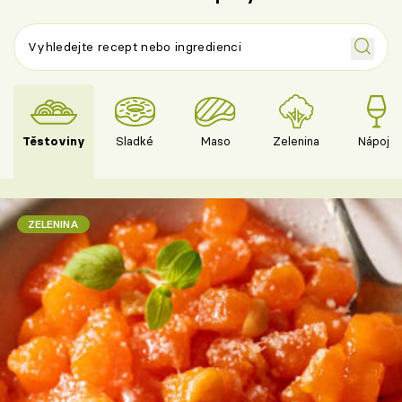
Těstoviny
Sladké
Maso
Zelenina
Nápoje
ZELENINA