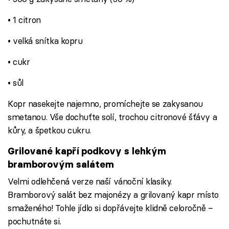
• 1 citron
• velká snítka kopru
• cukr
• sůl
Kopr nasekejte najemno, promíchejte se zakysanou
smetanou. Vše dochuťte solí, trochou citronové šťávy a
kůry, a špetkou cukru.
Grilované kapří podkovy s lehkým
bramborovým salátem
Velmi odlehčená verze naší vánoční klasiky.
Bramborový salát bez majonézy a grilovaný kapr místo
smaženého! Tohle jídlo si dopřávejte klidně celoročně –
pochutnáte si.