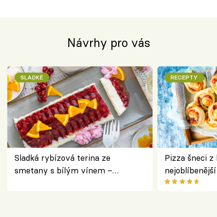
Návrhy pro vás
SLADKÉ
RECEPTY
Sladká rybízová terina ze
Pizza šneci z 
smetany s bílým vínem –
nejoblíbenějš
osvěžující dezert s ovocem