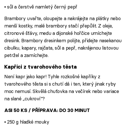
• sůl a čerstvě namletý černý pepř
Brambory uvařte, oloupejte a nakrájejte na plátky nebo
menší kostky, malé brambory stačí přepůlit. Z oleje,
citronové šťávy, medu a dijonské hořčice umíchejte
dresink. Brambory dresinkem polijte, přidejte nasekanou
cibulku, kapary, rajčata, sůl a pepř, nakrájenou listovou
petržel a zamíchejte.
Kapříci z tvarohového těsta
Není kapr jako kapr! Tyhle rozkošné kapříky z
tvarohového těsta si s chutí dá i ten, který jinak ryby
moc nemusí. Skvělá chuťovka na večírek nebo variace
na slané „cukroví“?
ASI 50 KS / PŘÍPRAVA: DO 30 MINUT
• 250 g hladké mouky