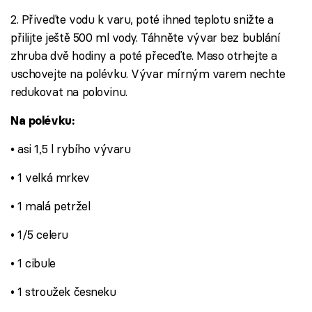
2. Přiveďte vodu k varu, poté ihned teplotu snižte a
přilijte ještě 500 ml vody. Táhněte vývar bez bublání
zhruba dvě hodiny a poté přeceďte. Maso otrhejte a
uschovejte na polévku. Vývar mírným varem nechte
redukovat na polovinu.
Na polévku:
• asi 1,5 l rybího vývaru
• 1 velká mrkev
• 1 malá petržel
• 1/5 celeru
• 1 cibule
• 1 stroužek česneku