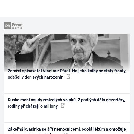
Zemřel spisovatel Vladimír Páral. Na jeho knihy se stály fronty,
odešel v den svých narozenin
Rusko mění osudy zmizelých vojáků. Z padlých dělá dezertéry,
rodiny přicházejí o miliony
Zákeřná kvasinka se šíří nemocnicemi, odolá lékům a ohrožuje