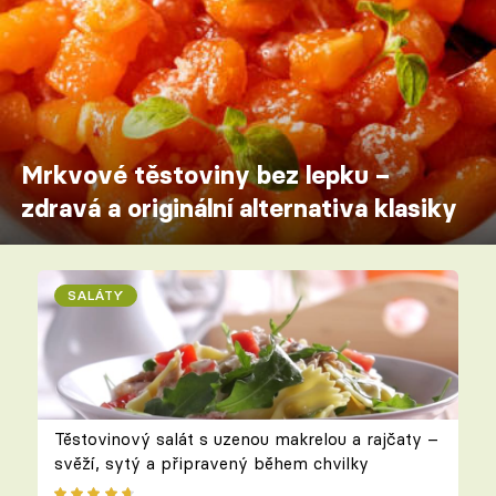
Mrkvové těstoviny bez lepku –
zdravá a originální alternativa klasiky
SALÁTY
Těstovinový salát s uzenou makrelou a rajčaty –
svěží, sytý a připravený během chvilky