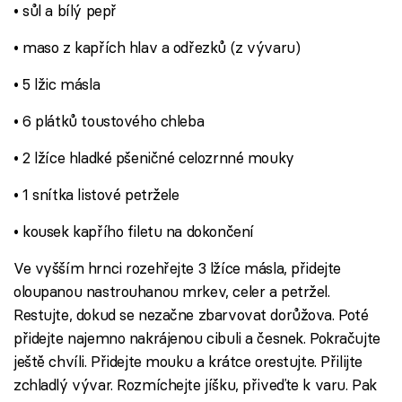
• sůl a bílý pepř
• maso z kapřích hlav a odřezků (z vývaru)
• 5 lžic másla
• 6 plátků toustového chleba
• 2 lžíce hladké pšeničné celozrnné mouky
• 1 snítka listové petržele
• kousek kapřího filetu na dokončení
Ve vyšším hrnci rozehřejte 3 lžíce másla, přidejte
oloupanou nastrouhanou mrkev, celer a petržel.
Restujte, dokud se nezačne zbarvovat dorůžova. Poté
přidejte najemno nakrájenou cibuli a česnek. Pokračujte
ještě chvíli. Přidejte mouku a krátce orestujte. Přilijte
zchladlý vývar. Rozmíchejte jíšku, přiveďte k varu. Pak