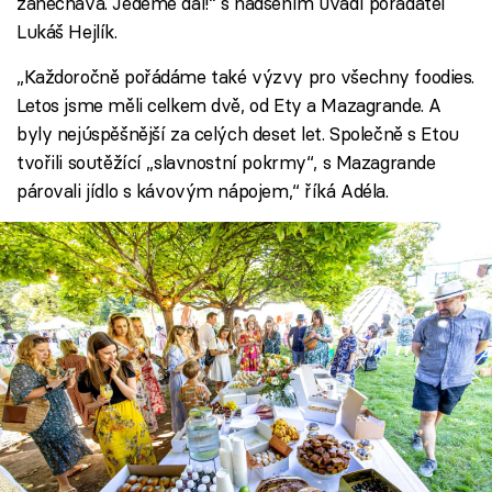
zanechává. Jedeme dál!“ s nadšením uvádí pořadatel
Lukáš Hejlík.
„Každoročně pořádáme také výzvy pro všechny foodies.
Letos jsme měli celkem dvě, od Ety a Mazagrande. A
byly nejúspěšnější za celých deset let. Společně s Etou
tvořili soutěžící „slavnostní pokrmy“, s Mazagrande
párovali jídlo s kávovým nápojem,“ říká Adéla.