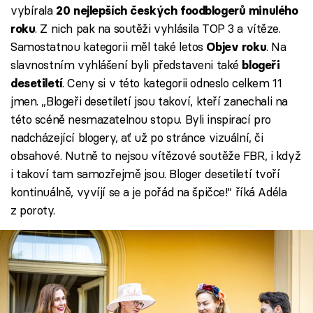
vybírala
20 nejlepších českých foodblogerů minulého
. Z nich pak na soutěži vyhlásila TOP 3 a vítěze.
roku
Samostatnou kategorii měl také letos
. Na
Objev roku
slavnostním vyhlášení byli představeni také
blogeři
. Ceny si v této kategorii odneslo celkem 11
desetiletí
jmen. „Blogeři desetiletí jsou takoví, kteří zanechali na
této scéně nesmazatelnou stopu. Byli inspirací pro
nadcházející blogery, ať už po stránce vizuální, či
obsahové. Nutně to nejsou vítězové soutěže FBR, i když
i takoví tam samozřejmě jsou. Bloger desetiletí tvoří
kontinuálně, vyvíjí se a je pořád na špičce!“ říká Adéla
z poroty.