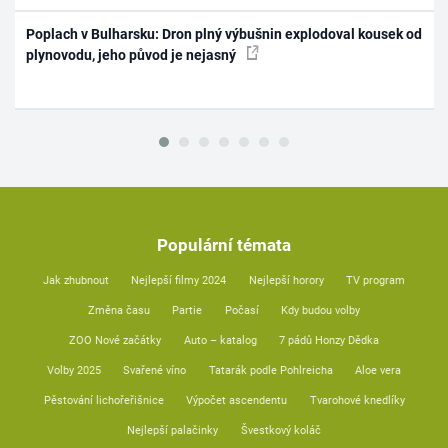
Poplach v Bulharsku: Dron plný výbušnin explodoval kousek od
plynovodu, jeho původ je nejasný
Populární témata
Jak zhubnout
Nejlepší filmy 2024
Nejlepší horory
TV program
Změna času
Partie
Počasí
Kdy budou volby
ZOO Nové začátky
Auto – katalog
7 pádů Honzy Dědka
Volby 2025
Svařené víno
Tatarák podle Pohlreicha
Aloe vera
Pěstování lichořeřišnice
Výpočet ascendentu
Tvarohové knedlíky
Nejlepší palačinky
Švestkový koláč