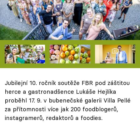
Škola vaření
Recepty z TV
Speciál: Cuketa
Těhotnej kuchař
13 fotografií
Sledujte prima+
Jubilejní 10. ročník soutěže FBR pod záštitou
Přihlášení
herce a gastronadšence Lukáše Hejlíka
proběhl 17. 9. v bubenečské galerii Villa Pellé
za přítomnosti více jak 200 foodblogerů,
Sledujte nás
instagramerů, redaktorů a foodies.