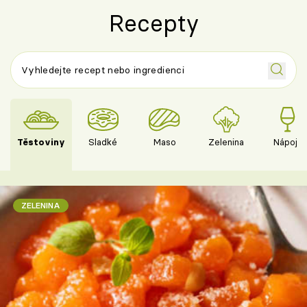
Recepty
Těstoviny
Sladké
Maso
Zelenina
Nápoje
ZELENINA