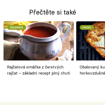
Přečtěte si také
ZELENINA
MASO
Rajčatová omáčka z čerstvých
Obalovaný kuř
rajčat – základní recept plný chuti
horkovzdušné 
novém pojetí
Olivera