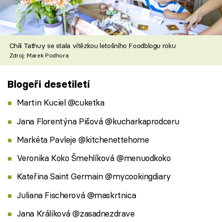
Chili Tathuy se stala vítězkou letošního Foodblogu roku
Zdroj: Marek Podhora
Blogeři desetiletí
Martin Kuciel @cuketka
Jana Florentýna Pišová @kucharkaprodceru
Markéta Pavleje @kitchenettehome
Veronika Koko Šmehlíková @menuodkoko
Kateřina Saint Germain @mycookingdiary
Juliana Fischerová @maskrtnica
Jana Králiková @zasadnezdrave