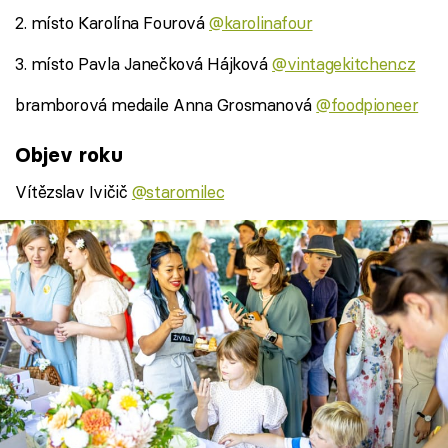
2. místo Karolína Fourová
@karolinafour
3. místo Pavla Janečková Hájková
@vintagekitchen.cz
bramborová medaile Anna Grosmanová
@foodpioneer
Objev roku
Vítězslav Ivičič
@staromilec