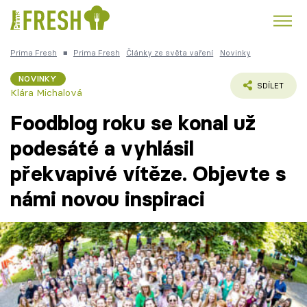
Prima Fresh
■
Prima Fresh
Články ze světa vaření
Novinky
Kuře
Polévky k večeři
Rychlé večeře
Trendy:
NOVINKY
SDÍLET
Klára Michalová
Česká kuchyně
Čokoláda
Foodblog roku se konal už
podesáté a vyhlásil
překvapivé vítěze. Objevte s
Témata
námi novou inspiraci
Recepty
Články
TV Program