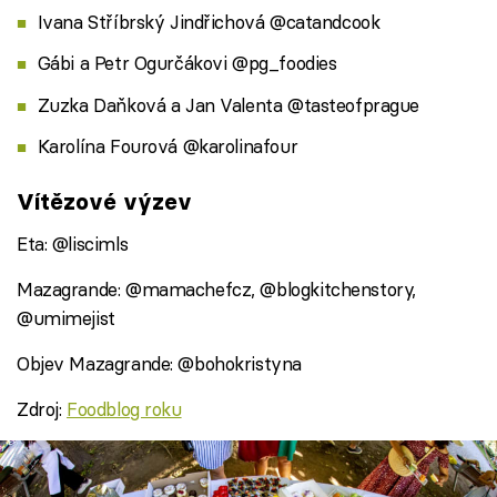
Ivana Stříbrský Jindřichová @catandcook
Gábi a Petr Ogurčákovi @pg_foodies
Zuzka Daňková a Jan Valenta @tasteofprague
Karolína Fourová @karolinafour
Vítězové výzev
Eta: @liscimls
Mazagrande: @mamachefcz, @blogkitchenstory,
@umimejist
Objev Mazagrande: @bohokristyna
Zdroj:
Foodblog roku