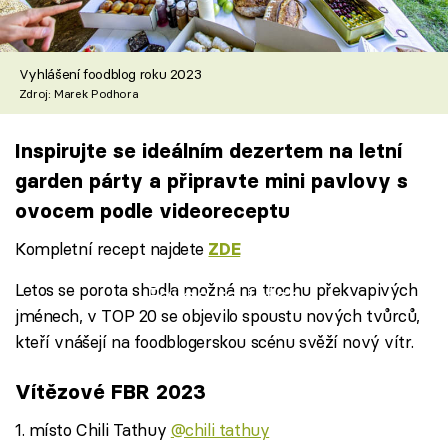
Vyhlášení foodblog roku 2023
Zdroj: Marek Podhora
Inspirujte se ideálním dezertem na letní
garden párty a připravte mini pavlovy s
ovocem podle videoreceptu
Kompletní recept najdete
ZDE
Letos se porota shodla možná na trochu překvapivých
Failed to fetch
jménech, v TOP 20 se objevilo spoustu nových tvůrců,
kteří vnášejí na foodblogerskou scénu svěží nový vítr.
Vítězové FBR 2023
1. místo Chili Tathuy
@chili tathuy