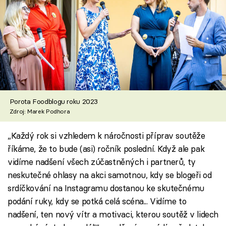
Porota Foodblogu roku 2023
Zdroj: Marek Podhora
„Každý rok si vzhledem k náročnosti příprav soutěže
říkáme, že to bude (asi) ročník poslední. Když ale pak
vidíme nadšení všech zúčastněných i partnerů, ty
neskutečné ohlasy na akci samotnou, kdy se blogeři od
srdíčkování na Instagramu dostanou ke skutečnému
podání ruky, kdy se potká celá scéna... Vidíme to
nadšení, ten nový vítr a motivaci, kterou soutěž v lidech