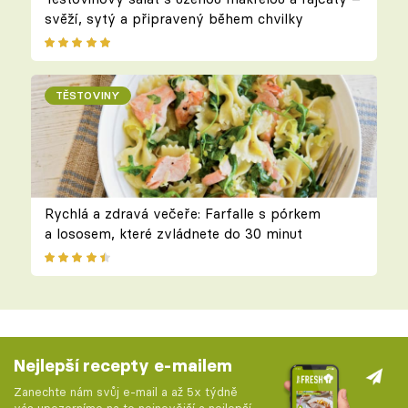
svěží, sytý a připravený během chvilky
TĚSTOVINY
Rychlá a zdravá večeře: Farfalle s pórkem
a lososem, které zvládnete do 30 minut
Nejlepší recepty e-mailem
Zanechte nám svůj e-mail a až 5x týdně
vás upozorníme na to nejnovější a nejlepší