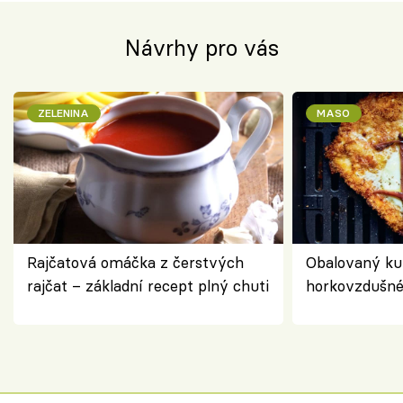
Návrhy pro vás
ZELENINA
MASO
Rajčatová omáčka z čerstvých
Obalovaný kuř
rajčat – základní recept plný chuti
horkovzdušné 
novém pojetí
Olivera