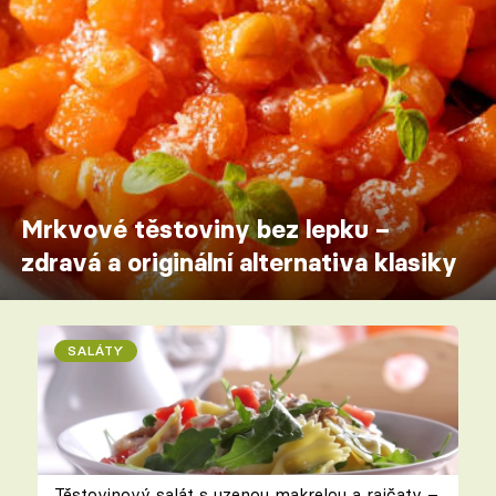
Mrkvové těstoviny bez lepku –
zdravá a originální alternativa klasiky
SALÁTY
Těstovinový salát s uzenou makrelou a rajčaty –