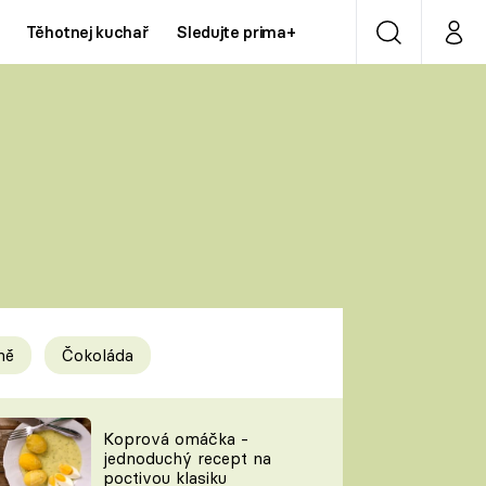
Těhotnej kuchař
Sledujte prima+
Vyhledávání
Můj p
Prima+
Y
CNN Prima NEWS
Prima ZOOM
ÍDLA
Prima LIVING
Prima Ženy
ně
Čokoláda
Prima LAJK
y
Koprová omáčka -
jednoduchý recept na
Sledujte nás
poctivou klasiku