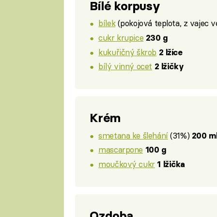
Bílé korpusy
bílek
(pokojová teplota, z vajec ve
cukr krupice
230 g
kukuřičný škrob
2 lžíce
bílý vinný ocet
2 lžičky
Krém
smetana ke šlehání
(31%)
200 m
mascarpone
100 g
moučkový cukr
1 lžička
Ozdoba