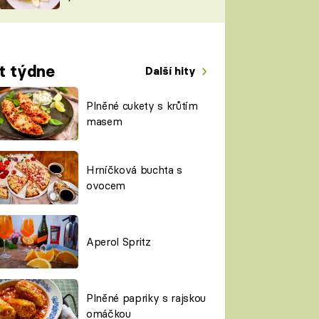
TORKY
ESH
t týdne
Další hity
Plněné cukety s krůtím
masem
Hrníčková buchta s
ovocem
Aperol Spritz
Plněné papriky s rajskou
omáčkou