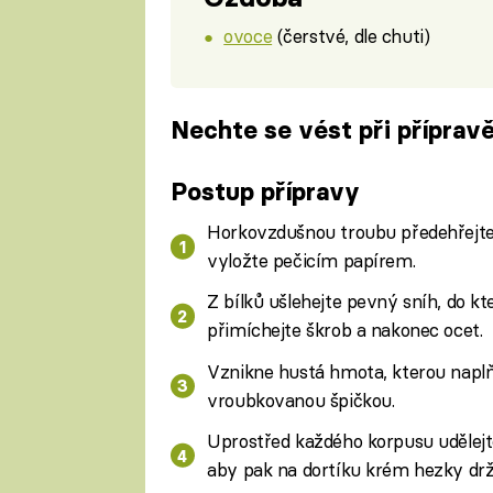
ovoce
(čerstvé, dle chuti)
Nechte se vést při přípra
Fa
Postup přípravy
Horkovzdušnou troubu předehřejte 
vyložte pečicím papírem.
Z bílků ušlehejte pevný sníh, do kt
přimíchejte škrob a nakonec ocet.
Vznikne hustá hmota, kterou naplň
vroubkovanou špičkou.
Uprostřed každého korpusu udělejt
aby pak na dortíku krém hezky drž