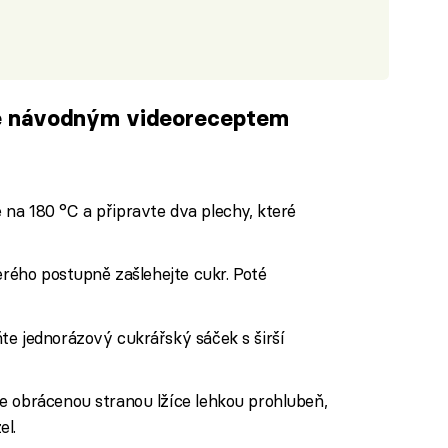
vě návodným videoreceptem
iled to fetch
na 180 °C a připravte dva plechy, které
erého postupně zašlehejte cukr. Poté
te jednorázový cukrářský sáček s širší
e obrácenou stranou lžíce lehkou prohlubeň,
el.