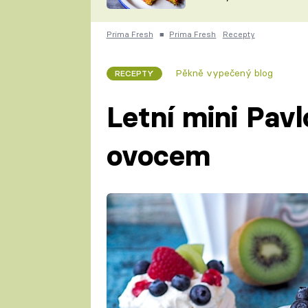
skvělý způsob, jak
ZDENĚK
zpracovat přerostlé
ČESKO NA TALÍŘI
cukety
POHLREICH
Prima Fresh
■
Prima Fresh
Recepty
KAROLÍNA,
JAROSLAV SAPÍK
DOMÁCÍ
Pěkně vypečený blog
RECEPTY
KUCHAŘKA
KAROLÍNA
KAMBERSKÁ
Letní mini Pav
ovocem