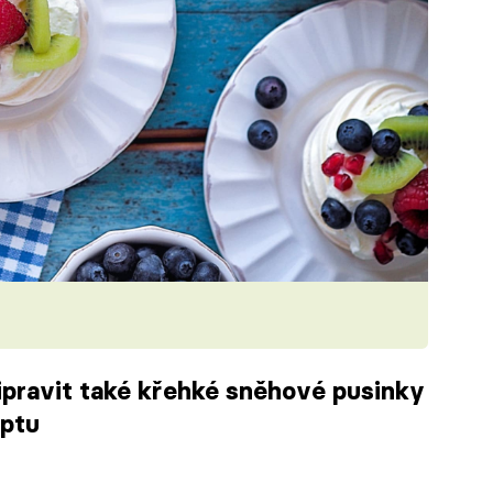
ipravit také křehké sněhové pusinky
eptu