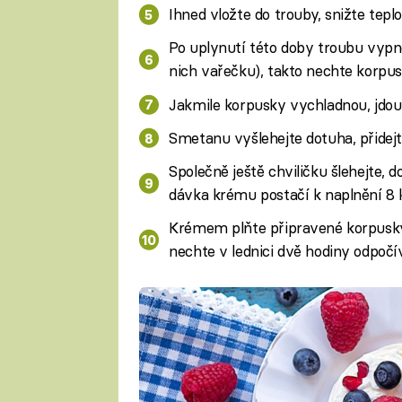
Ihned vložte do trouby, snižte tepl
Po uplynutí této doby troubu vypně
nich vařečku), takto nechte korpus
Jakmile korpusky vychladnou, jdou 
Smetanu vyšlehejte dotuha, přidej
Společně ještě chviličku šlehejte,
dávka krému postačí k naplnění 8 
Krémem plňte připravené korpusk
nechte v lednici dvě hodiny odpočív