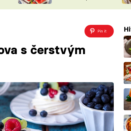
nepotřebujete troubu
ŠÉFREDAK
VYCHYTÁVKY
SOUTĚŽ FR
NA NÁKUPECH
ČASOPIS
Hi
Pin it
lova s čerstvým