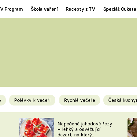
V Program
Škola vaření
Recepty z TV
Speciál: Cuketa
Polévky
Saláty
ČESKÁ KLASIKA
TĚSTOVIN
SILNÉ VÝVARY
SLADKÉ
KRÉMOVÉ
BEZMASÁ J
e
Polévky k večeři
Rychlé večeře
Česká kuchy
y
Tipy a triky
Novink
Nepečené jahodové řezy
– lehký a osvěžující
dezert, na který
KAM ZA JÍDLEM
BLOG