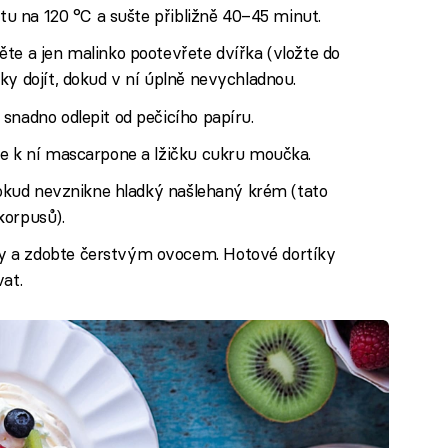
otu na 120 °C a sušte přibližně 40–45 minut.
te a jen malinko pootevřete dvířka (vložte do
ky dojít, dokud v ní úplně nevychladnou.
snadno odlepit od pečicího papíru.
te k ní mascarpone a lžičku cukru moučka.
 dokud nevznikne hladký našlehaný krém (tato
korpusů).
y a zdobte čerstvým ovocem. Hotové dortíky
at.