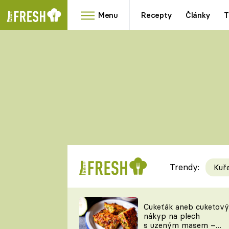
Menu
Recepty
Články
T
Oblíbené
Přílohy
recepty
HRANOLKY
HOUBY
KNEDLÍKY
DÝNĚ
KAŠE
RYCHLOVKY
Trendy:
Kuř
Populární
Videorecept
Cukeťák aneb cuketový
nákyp na plech
kuchaři
s uzeným masem –
TEĎ VAŘÍ ŠÉF!