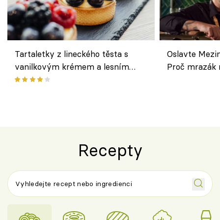
Tartaletky z lineckého těsta s
Oslavte Mezin
vanilkovým krémem a lesním
Proč mrazák n
ovocem podle Bread Society
horku vsadit 
Recepty