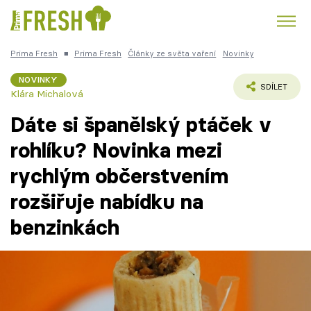
Prima Fresh
■
Prima Fresh
Články ze světa vaření
Novinky
Kuře
Polévky k večeři
Rychlé večeře
Trendy:
NOVINKY
SDÍLET
Klára Michalová
Česká kuchyně
Čokoláda
Dáte si španělský ptáček v
rohlíku? Novinka mezi
rychlým občerstvením
Témata
rozšiřuje nabídku na
Recepty
benzinkách
Články
TV Program