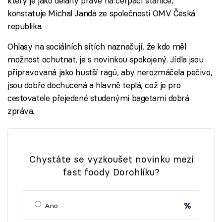
který je jako dělaný právě na čerpací stanice,“
konstatuje Michal Janda ze společnosti OMV Česká
republika.
Ohlasy na sociálních sítích naznačují, že kdo měl
možnost ochutnat, je s novinkou spokojený. Jídla jsou
připravovaná jako hustší ragú, aby nerozmáčela pečivo,
jsou dobře dochucená a hlavně teplá, což je pro
cestovatele přejedené studenými bagetami dobrá
zpráva.
Chystáte se vyzkoušet novinku mezi
fast foody Dorohlíku?
%
Ano