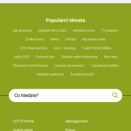
Populární témata
Jak zhubnout
Nejlepší filmy 2024
Nejlepší horory
TV program
Změna času
Partie
Počasí
Kdy budou volby
ZOO Nové začátky
Auto – katalog
7 pádů Honzy Dědka
Volby 2025
Svařené víno
Tatarák podle Pohlreicha
Aloe vera
Pěstování lichořeřišnice
Výpočet ascendentu
Tvarohové knedlíky
Nejlepší palačinky
Švestkový koláč
O FTV Prima
Management
Volná místa
Press