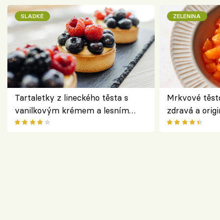
SLADKÉ
ZELENINA
Tartaletky z lineckého těsta s
Mrkvové těst
vanilkovým krémem a lesním
zdravá a origi
ovocem podle Bread Society
klasiky