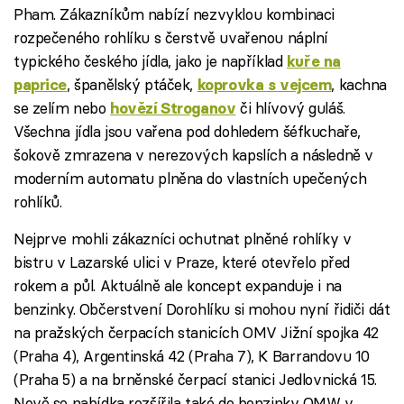
Pham. Zákazníkům nabízí nezvyklou kombinaci
rozpečeného rohlíku s čerstvě uvařenou náplní
typického českého jídla, jako je například
kuře na
, španělský ptáček,
, kachna
paprice
koprovka s vejcem
se zelím nebo
či hlívový guláš.
hovězí Stroganov
Všechna jídla jsou vařena pod dohledem šéfkuchaře,
šokově zmrazena v nerezových kapslích a následně v
moderním automatu plněna do vlastních upečených
rohlíků.
Nejprve mohli zákazníci ochutnat plněné rohlíky v
bistru v Lazarské ulici v Praze, které otevřelo před
rokem a půl. Aktuálně ale koncept expanduje i na
benzinky. Občerstvení Dorohlíku si mohou nyní řidiči dát
na pražských čerpacích stanicích OMV Jižní spojka 42
(Praha 4), Argentinská 42 (Praha 7), K Barrandovu 10
(Praha 5) a na brněnské čerpací stanici Jedlovnická 15.
Nově se nabídka rozšířila také do benzinky OMW v