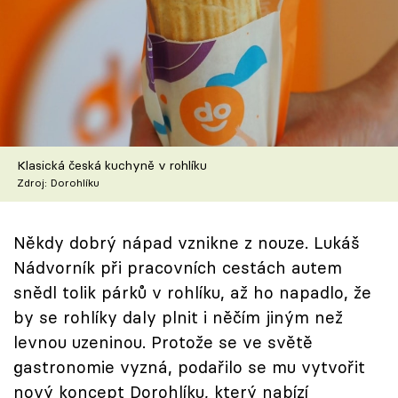
Škola vaření
Recepty z TV
Speciál: Cuketa
Těhotnej kuchař
Klasická česká kuchyně v rohlíku
Zdroj: Dorohlíku
Sledujte prima+
Někdy dobrý nápad vznikne z nouze. Lukáš
Přihlášení
Nádvorník při pracovních cestách autem
snědl tolik párků v rohlíku, až ho napadlo, že
Sledujte nás
by se rohlíky daly plnit i něčím jiným než
levnou uzeninou. Protože se ve světě
gastronomie vyzná, podařilo se mu vytvořit
nový koncept Dorohlíku, který nabízí