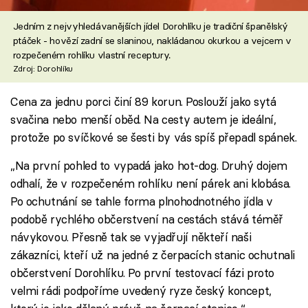
Jedním z nejvyhledávanějších jídel Dorohlíku je tradiční španělský
ptáček - hovězí zadní se slaninou, nakládanou okurkou a vejcem v
rozpečeném rohlíku vlastní receptury.
Zdroj: Dorohlíku
Cena za jednu porci činí 89 korun. Poslouží jako sytá
svačina nebo menší oběd. Na cesty autem je ideální,
protože po svíčkové se šesti by vás spíš přepadl spánek.
„Na první pohled to vypadá jako hot-dog. Druhý dojem
odhalí, že v rozpečeném rohlíku není párek ani klobása.
Po ochutnání se tahle forma plnohodnotného jídla v
podobě rychlého občerstvení na cestách stává téměř
návykovou. Přesně tak se vyjadřují někteří naši
zákazníci, kteří už na jedné z čerpacích stanic ochutnali
občerstvení Dorohlíku. Po první testovací fázi proto
velmi rádi podpoříme uvedený ryze český koncept,