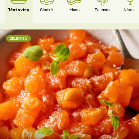
Těstoviny
Sladké
Maso
Zelenina
Nápoje
ZELENINA