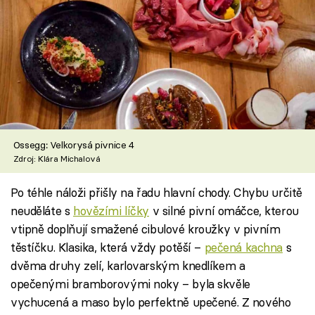
Ossegg: Velkorysá pivnice 4
Zdroj: Klára Michalová
Po téhle náloži přišly na řadu hlavní chody. Chybu určitě
neuděláte s
hovězími líčky
v silné pivní omáčce, kterou
vtipně doplňují smažené cibulové kroužky v pivním
těstíčku. Klasika, která vždy potěší –
pečená kachna
s
dvěma druhy zelí, karlovarským knedlíkem a
opečenými bramborovými noky – byla skvěle
vychucená a maso bylo perfektně upečené. Z nového