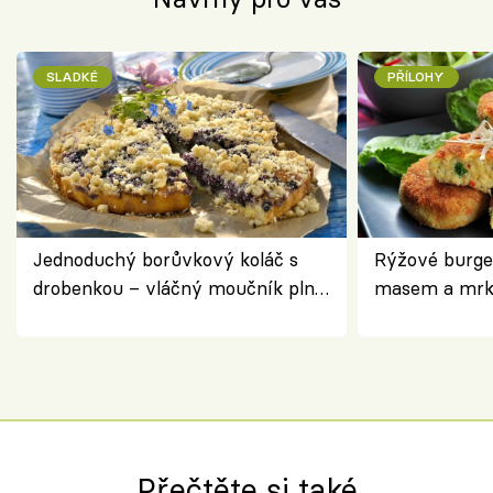
SLADKÉ
PŘÍLOHY
Jednoduchý borůvkový koláč s
Rýžové burge
drobenkou – vláčný moučník plný
masem a mrk
ovoce
salátem – leh
Přečtěte si také