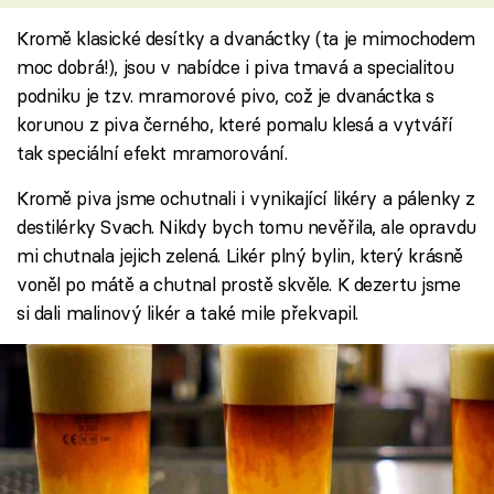
Kromě klasické desítky a dvanáctky (ta je mimochodem
moc dobrá!), jsou v nabídce i piva tmavá a specialitou
podniku je tzv. mramorové pivo, což je dvanáctka s
korunou z piva černého, které pomalu klesá a vytváří
tak speciální efekt mramorování.
Kromě piva jsme ochutnali i vynikající likéry a pálenky z
destilérky Svach. Nikdy bych tomu nevěřila, ale opravdu
mi chutnala jejich zelená. Likér plný bylin, který krásně
voněl po mátě a chutnal prostě skvěle. K dezertu jsme
si dali malinový likér a také mile překvapil.