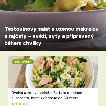
Těstovinový salát s uzenou makrelou
a rajčaty – svěží, sytý a připravený
během chvilky
TĚSTOVINY
Rychlá a zdravá večeře: Farfalle s pórkem
a lososem, které zvládnete do 30 minut