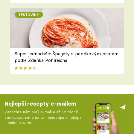
TĚSTOVINY
Super jednoduše: Špagety s paprikovým pestem
podle Zdeňka Pohlreicha
Nejlepší recepty e-mailem
Zanechte nám svůj e-mail a až 5x týdně
vás upozorníme na to nejnovější a nejlepší
z našeho webu.