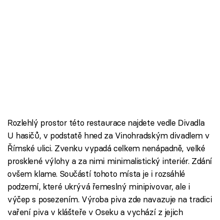
Rozlehlý prostor této restaurace najdete vedle Divadla
U hasičů, v podstatě hned za Vinohradským divadlem v
Římské ulici. Zvenku vypadá celkem nenápadně, velké
prosklené výlohy a za nimi minimalistický interiér. Zdání
ovšem klame. Součástí tohoto místa je i rozsáhlé
podzemí, které ukrývá řemeslný minipivovar, ale i
výčep s posezením. Výroba piva zde navazuje na tradici
vaření piva v klášteře v Oseku a vychází z jejich