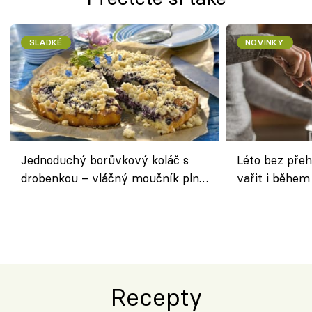
SLADKÉ
NOVINKY
Jednoduchý borůvkový koláč s
Léto bez přeh
drobenkou – vláčný moučník plný
vařit i během
ovoce
Recepty