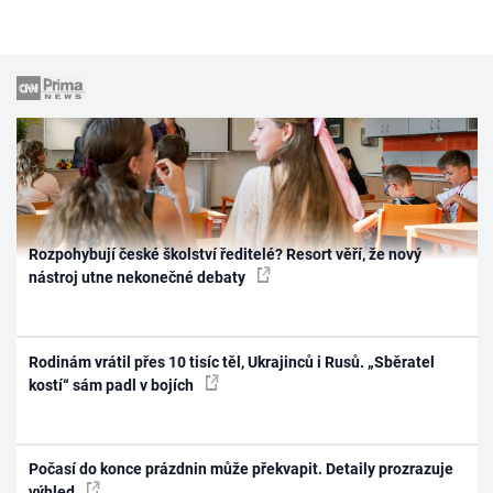
Rozpohybují české školství ředitelé? Resort věří, že nový
nástroj utne nekonečné debaty
Rodinám vrátil přes 10 tisíc těl, Ukrajinců i Rusů. „Sběratel
kostí“ sám padl v bojích
Počasí do konce prázdnin může překvapit. Detaily prozrazuje
výhled