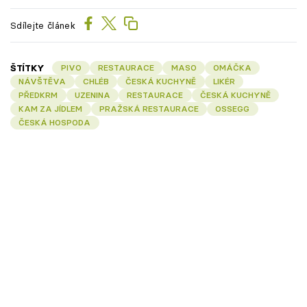
Sdílejte článek
ŠTÍTKY
PIVO
RESTAURACE
MASO
OMÁČKA
NÁVŠTĚVA
CHLÉB
ČESKÁ KUCHYNĚ
LIKÉR
PŘEDKRM
UZENINA
RESTAURACE
ČESKÁ KUCHYNĚ
KAM ZA JÍDLEM
PRAŽSKÁ RESTAURACE
OSSEGG
ČESKÁ HOSPODA