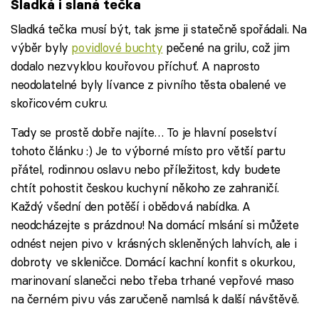
Sladká i slaná tečka
Sladká tečka musí být, tak jsme ji statečně spořádali. Na
výběr byly
povidlové buchty
pečené na grilu, což jim
dodalo nezvyklou kouřovou příchuť. A naprosto
neodolatelné byly lívance z pivního těsta obalené ve
skořicovém cukru.
Tady se prostě dobře najíte… To je hlavní poselství
tohoto článku :) Je to výborné místo pro větší partu
přátel, rodinnou oslavu nebo příležitost, kdy budete
chtít pohostit českou kuchyní někoho ze zahraničí.
Každý všední den potěší i obědová nabídka. A
neodcházejte s prázdnou! Na domácí mlsání si můžete
odnést nejen pivo v krásných skleněných lahvích, ale i
dobroty ve skleničce. Domácí kachní konfit s okurkou,
marinovaní slanečci nebo třeba trhané vepřové maso
na černém pivu vás zaručeně namlsá k další návštěvě.