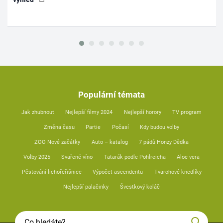
Populární témata
Jak zhubnout
Nejlepší filmy 2024
Nejlepší horory
TV program
Změna času
Partie
Počasí
Kdy budou volby
ZOO Nové začátky
Auto – katalog
7 pádů Honzy Dědka
Volby 2025
Svařené víno
Tatarák podle Pohlreicha
Aloe vera
Pěstování lichořeřišnice
Výpočet ascendentu
Tvarohové knedlíky
Nejlepší palačinky
Švestkový koláč