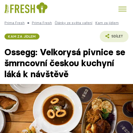
Prima Fresh
■
Prima Fresh
Články ze světa vaření
Kam za jídlem
Kuře
Polévky k večeři
Rychlé večeře
Trendy:
KAM ZA JÍDLEM
SDÍLET
Česká kuchyně
Čokoláda
Ossegg: Velkorysá pivnice se
šmrncovní českou kuchyní
láká k návštěvě
Témata
Recepty
Články
TV Program