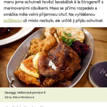
menu jsme ochutnali hovězí karabáček à la Stroganoff s
marinovanými cibulkami. Maso se přímo rozpadalo a
omáčka měla velmi příjemnou chuť. Na vyhlášenou
svíčkovou
už místo nezbylo, ale určitě ji přijdu ochutnat.
Ossegg: Velkorysá pivnice 5
Zdroj: Klára Michalová