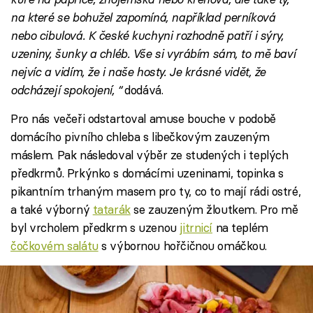
na které se bohužel zapomíná, například perníková
nebo cibulová. K české kuchyni rozhodně patří i sýry,
uzeniny, šunky a chléb. Vše si vyrábím sám, to mě baví
nejvíc a vidím, že i naše hosty. Je krásné vidět, že
odcházejí spokojení, “
dodává.
Pro nás večeři odstartoval amuse bouche v podobě
domácího pivního chleba s libečkovým zauzeným
máslem. Pak následoval výběr ze studených i teplých
předkrmů. Prkýnko s domácími uzeninami, topinka s
pikantním trhaným masem pro ty, co to mají rádi ostré,
a také výborný
tatarák
se zauzeným žloutkem. Pro mě
byl vrcholem předkrm s uzenou
jitrnicí
na teplém
čočkovém salátu
s výbornou hořčičnou omáčkou.