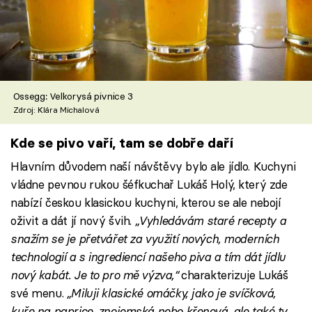
Ossegg: Velkorysá pivnice 3
Zdroj: Klára Michalová
Kde se pivo vaří, tam se dobře daří
Hlavním důvodem naší návštěvy bylo ale jídlo. Kuchyni
vládne pevnou rukou šéfkuchař Lukáš Holý, který zde
nabízí českou klasickou kuchyni, kterou se ale nebojí
oživit a dát jí nový švih.
„Vyhledávám staré recepty a
snažím se je přetvářet za využití nových, moderních
technologií a s ingrediencí našeho piva a tím dát jídlu
nový kabát. Je to pro mě výzva,“
charakterizuje Lukáš
své menu.
„Miluji klasické omáčky, jako je svíčková,
kuře na paprice, znojemská nebo křenová, ale také ty,