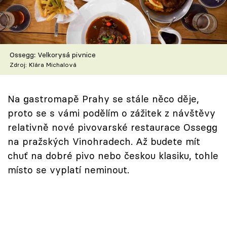
Škola vaření
Recepty z TV
Ossegg: Velkorysá pivnice
Speciál: Cuketa
Zdroj: Klára Michalová
Těhotnej kuchař
Na gastromapě Prahy se stále něco děje,
Sledujte prima+
proto se s vámi podělím o zážitek z návštěvy
relativně nové pivovarské restaurace Ossegg
Přihlášení
na pražských Vinohradech. Až budete mít
chuť na dobré pivo nebo českou klasiku, tohle
místo se vyplatí neminout.
Sledujte nás