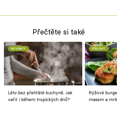
Přečtěte si také
NOVINKY
PŘÍLOHY
Léto bez přehřáté kuchyně. Jak
Rýžové burge
vařit i během tropických dnů?
masem a mrk
salátem – leh