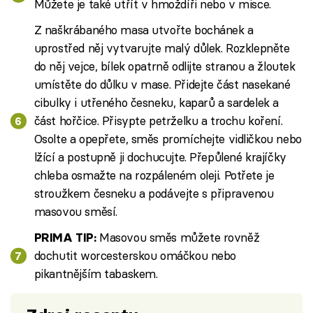
Můžete je také utřít v hmoždíři nebo v misce.
Z naškrábaného masa utvořte bochánek a
uprostřed něj vytvarujte malý důlek. Rozklepněte
do něj vejce, bílek opatrně odlijte stranou a žloutek
umístěte do důlku v mase. Přidejte část nasekané
cibulky i utřeného česneku, kaparů a sardelek a
část hořčice. Přisypte petrželku a trochu koření.
Osolte a opepřete, směs promíchejte vidličkou nebo
lžící a postupně ji dochucujte. Přepůlené krajíčky
chleba osmažte na rozpáleném oleji. Potřete je
stroužkem česneku a podávejte s připravenou
masovou směsí.
Masovou směs můžete rovněž
PRIMA TIP:
dochutit worcesterskou omáčkou nebo
pikantnějším tabaskem.