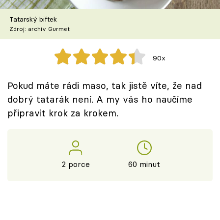
Škola vaření
Tatarský biftek
Zdroj: archiv Gurmet
Recepty z TV
Speciál: Cuketa
90x
Těhotnej kuchař
Pokud máte rádi maso, tak jistě víte, že nad
dobrý tatarák není. A my vás ho naučíme
Sledujte prima+
připravit krok za krokem.
Přihlášení
2 porce
60 minut
Sledujte nás