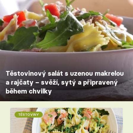
Těstovinový salát s uzenou makrelou
a rajčaty – svěží, sytý a připravený
během chvilky
TĚSTOVINY