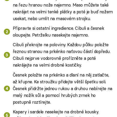
na řezu hranou nože najemno. Maso můžete také
nakrájet na velmi tenké plátky a poté je buď nožem
usekat, nebo umlít na masovém strojku.
Připravte si ostatní ingredience. Cibuli a česnek
oloupejte. Petrželku nasekejte najemno.
Cibuli překrojte na poloviny. Každou půlku položte
řeznou stranou na prkénko naťovou částí dopředu.
Cibuli nejprve vodorovně prořízněte a poté
nakrájejte na velmi drobné kostičky.
Česnek položte na prkénko a dlaní na něj zatlačte,
až křupne. Ke stroužku přidejte větší špetku soli.
Česnek přidržte jednou rukou a druhou nabírejte na
malý nožík sůl a pomocí hrubých zrnek ho
postupně roztírejte.
Kapary i sardele nasekejte na drobné kousky.