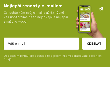
Nejlepší recepty e-mailem
Zanechte nám svůj e-mail a až 5x týdně
vás upozorníme na to nejnovější a nejlepší
z našeho webu.
ODESLAT
Odesláním formuláře souhlasíte s
podmínkami zpracování osobních
údajů