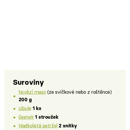
Suroviny
hovězí maso
(ze svíčkové nebo z roštěnce)
200 g
cibule
1 ks
česnek
1 stroužek
hladkolistá petržel
2 snítky