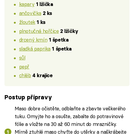
kapary
1 lžička
ančovička
2 ks
žloutek
1 ks
plnotučná hořčice
2 lžičky
drcený kmín
1 špetka
sladká paprika
1 špetka
sůl
pepř
chléb
4 krajíce
Postup přípravy
Maso dobre očistěte, odblaňte a zbavte veškerého
tuku. Omyjte ho a osušte, zabalte do potravinové
fólie a vložte na 30 až 60 minut do mrazničky.
Mírně ztuhlé maso chyťte do utěrky a naškrábejte