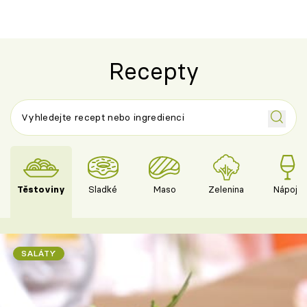
Recepty
Těstoviny
Sladké
Maso
Zelenina
Nápoje
SALÁTY