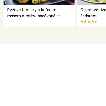
Rýžové burgery s kuřecím
Cuketové rizo
masem a mrkví podávané se
čedarem
salátem – lehká a chutná večeře