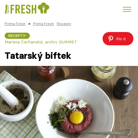
Prima Fresh
■
Prima Fresh
Recepty
Kuře
Polévky k večeři
Rychlé večeře
Trendy:
RECEPTY
Pin it
Martina Čerňanská
,
archiv GURMET
Česká kuchyně
Čokoláda
Tatarský biftek
Témata
Recepty
Články
TV Program