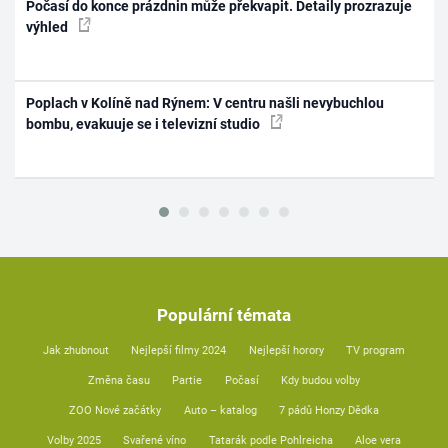
Počasí do konce prázdnin může překvapit. Detaily prozrazuje
výhled
Poplach v Kolíně nad Rýnem: V centru našli nevybuchlou
bombu, evakuuje se i televizní studio
Populární témata
Jak zhubnout
Nejlepší filmy 2024
Nejlepší horory
TV program
Změna času
Partie
Počasí
Kdy budou volby
ZOO Nové začátky
Auto – katalog
7 pádů Honzy Dědka
Volby 2025
Svařené víno
Tatarák podle Pohlreicha
Aloe vera