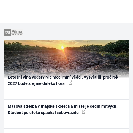
Letošní vlna veder? Nic moc, míní vědci. Vysvětlili, proč rok
2027 bude zřejmě daleko horší
Masová střelba v thajské škole: Na místě je sedm mrtvých.
Student po útoku spáchal sebevraždu