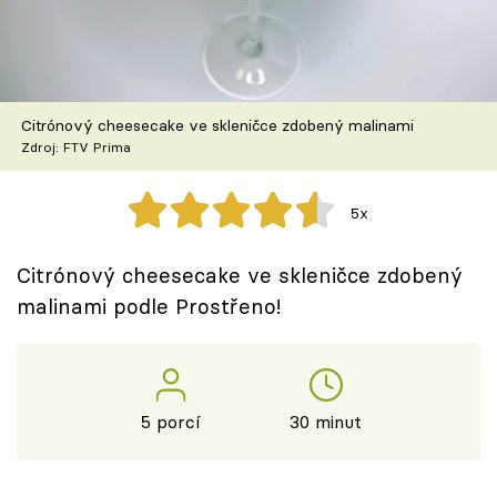
Škola vaření
Recepty z TV
Citrónový cheesecake ve skleničce zdobený malinami
Speciál: Cuketa
Zdroj: FTV Prima
Těhotnej kuchař
5x
Sledujte prima+
Citrónový cheesecake ve skleničce zdobený
malinami podle Prostřeno!
Přihlášení
Sledujte nás
5 porcí
30 minut