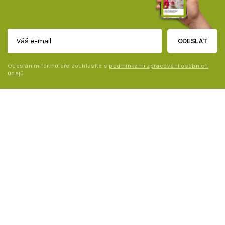
ODESLAT
Odesláním formuláře souhlasíte s
podmínkami zpracování osobních
údajů