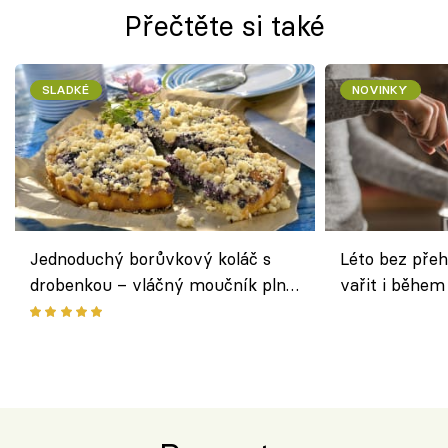
Přečtěte si také
SLADKÉ
NOVINKY
Jednoduchý borůvkový koláč s
Léto bez přeh
drobenkou – vláčný moučník plný
vařit i během
ovoce