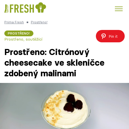
Prima Fresh
■
Prostřeno!
Kuře
Polévky k večeři
Rychlé večeře
Trendy:
PROSTŘENO!
Pin it
Prostřeno, soutěžící
Česká kuchyně
Čokoláda
Prostřeno: Citrónový
cheesecake ve skleničce
zdobený malinami
Témata
Recepty
Články
TV Program