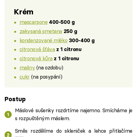
Krém
mascarpone
400-500 g
zakysaná smetana
250 g
kondenzované mléko
300-400 g
citronová šťáva
z 1 citronu
citronová kůra
z 1 citronu
maliny
(na ozdobu)
cukr
(na posypání)
Postup
Máslové sušenky rozdrtíme najemno. Smícháme je
s rozpuštěným máslem.
Směs rozdělíme do skleniček a lehce přitlačíme