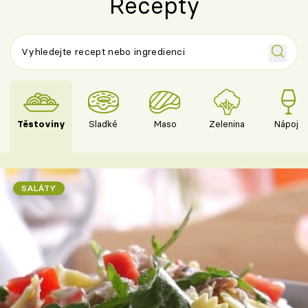
Recepty
Těstoviny
Sladké
Maso
Zelenina
Nápoje
SALÁTY