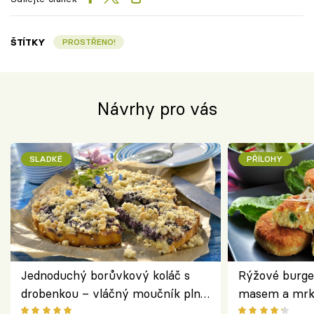
ŠTÍTKY
PROSTŘENO!
Návrhy pro vás
SLADKÉ
PŘÍLOHY
Jednoduchý borůvkový koláč s
Rýžové burge
drobenkou – vláčný moučník plný
masem a mrk
ovoce
salátem – leh