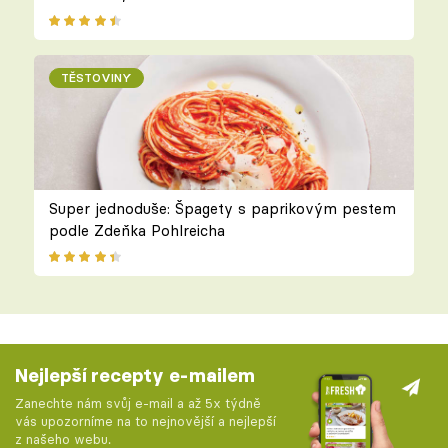
TĚSTOVINY
Super jednoduše: Špagety s paprikovým pestem
podle Zdeňka Pohlreicha
Nejlepší recepty e-mailem
Zanechte nám svůj e-mail a až 5x týdně
vás upozorníme na to nejnovější a nejlepší
z našeho webu.