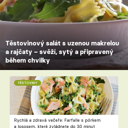
Těstovinový salát s uzenou makrelou
a rajčaty – svěží, sytý a připravený
během chvilky
TĚSTOVINY
Rychlá a zdravá večeře: Farfalle s pórkem
a lososem, které zvládnete do 30 minut