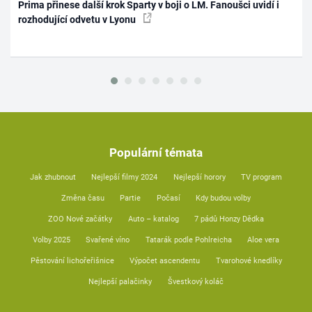
Prima přinese další krok Sparty v boji o LM. Fanoušci uvidí i
rozhodující odvetu v Lyonu
Populární témata
Jak zhubnout
Nejlepší filmy 2024
Nejlepší horory
TV program
Změna času
Partie
Počasí
Kdy budou volby
ZOO Nové začátky
Auto – katalog
7 pádů Honzy Dědka
Volby 2025
Svařené víno
Tatarák podle Pohlreicha
Aloe vera
Pěstování lichořeřišnice
Výpočet ascendentu
Tvarohové knedlíky
Nejlepší palačinky
Švestkový koláč