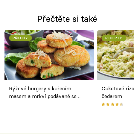
Přečtěte si také
PŘÍLOHY
RECEPTY
Rýžové burgery s kuřecím
Cuketové rizo
masem a mrkví podávané se
čedarem
salátem – lehká a chutná večeře