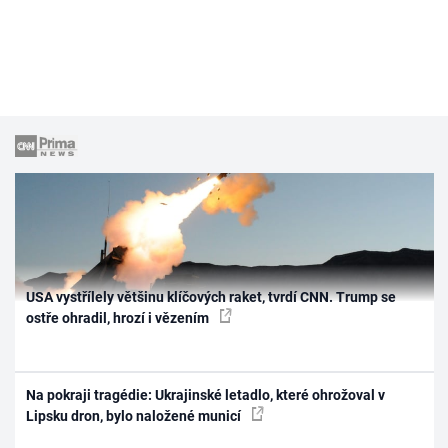
USA vystřílely většinu klíčových raket, tvrdí CNN. Trump se
ostře ohradil, hrozí i vězením
Na pokraji tragédie: Ukrajinské letadlo, které ohrožoval v
Lipsku dron, bylo naložené municí