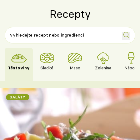
Recepty
Těstoviny
Sladké
Maso
Zelenina
Nápoje
SALÁTY