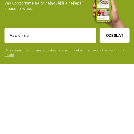
vás upozorníme na to nejnovější a nejlepší
z našeho webu.
ODESLAT
Odesláním formuláře souhlasíte s
podmínkami zpracování osobních
údajů