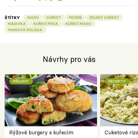
ŠTÍTKY
MASO
CHŘEST
PEČENÍ
ZELENÝ CHŘEST
NÁDIVKA
KUŘECÍ PRSA
KUŘECÍ MASO
MASOVÁ ROLÁDA
Návrhy pro vás
PŘÍLOHY
RECEPTY
Rýžové burgery s kuřecím
Cuketové rizo