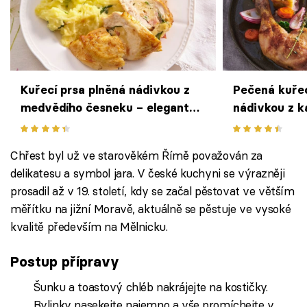
Kuřecí prsa plněná nádivkou z
Pečená kuřec
medvědího česneku – elegantní
nádivkou z k
variace na jarní klasiku
červené papr
Chřest byl už ve starověkém Římě považován za
delikatesu a symbol jara. V české kuchyni se výrazněji
prosadil až v 19. století, kdy se začal pěstovat ve větším
měřítku na jižní Moravě, aktuálně se pěstuje ve vysoké
kvalitě především na Mělnicku.
Postup přípravy
Šunku a toastový chléb nakrájejte na kostičky.
Bylinky nasekejte najemno a vše promíchejte v