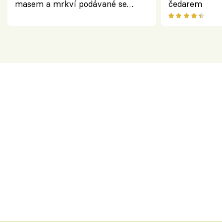
masem a mrkví podávané se
čedarem
salátem – lehká a chutná večeře