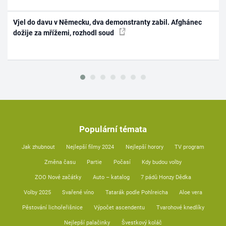
Vjel do davu v Německu, dva demonstranty zabil. Afghánec
dožije za mřížemi, rozhodl soud
Populární témata
Jak zhubnout
Nejlepší filmy 2024
Nejlepší horory
TV program
Změna času
Partie
Počasí
Kdy budou volby
ZOO Nové začátky
Auto – katalog
7 pádů Honzy Dědka
Volby 2025
Svařené víno
Tatarák podle Pohlreicha
Aloe vera
Pěstování lichořeřišnice
Výpočet ascendentu
Tvarohové knedlíky
Nejlepší palačinky
Švestkový koláč