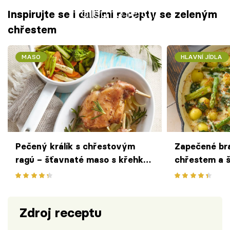
Failed to fetch
Inspirujte se i dalšími recepty se zeleným
chřestem
MASO
HLAVNÍ JÍDLA
Pečený králík s chřestovým
Zapečené br
ragú – šťavnaté maso s křehkou
chřestem a š
jarní zeleninou na másle
jednoduchá s
Zdroj receptu