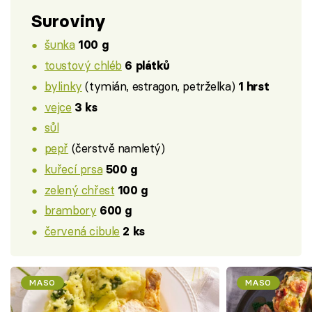
Suroviny
šunka
100 g
toustový chléb
6 plátků
bylinky
(tymián, estragon, petrželka)
1 hrst
vejce
3 ks
sůl
pepř
(čerstvě namletý)
kuřecí prsa
500 g
zelený chřest
100 g
brambory
600 g
červená cibule
2 ks
MASO
MASO