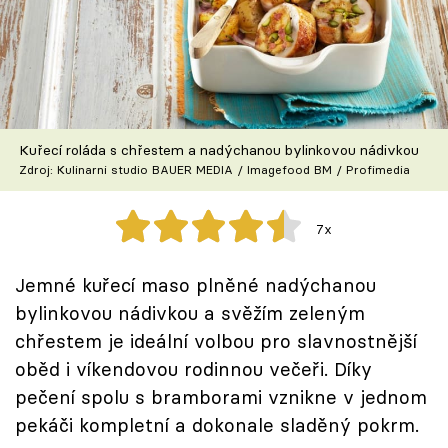
Škola vaření
Recepty z TV
Speciál: Cuketa
Kuřecí roláda s chřestem a nadýchanou bylinkovou nádivkou
Těhotnej kuchař
Zdroj: Kulinarni studio BAUER MEDIA / Imagefood BM / Profimedia
Sledujte prima+
7x
Přihlášení
Jemné kuřecí maso plněné nadýchanou
bylinkovou nádivkou a svěžím zeleným
chřestem je ideální volbou pro slavnostnější
Sledujte nás
oběd i víkendovou rodinnou večeři. Díky
pečení spolu s bramborami vznikne v jednom
pekáči kompletní a dokonale sladěný pokrm.