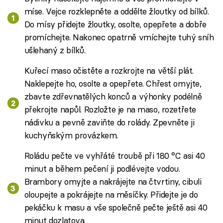
míse. Vejce rozklepněte a oddělte žloutky od bílků.
Do mísy přidejte žloutky, osolte, opepřete a dobře
promíchejte. Nakonec opatrně vmíchejte tuhý sníh
ušlehaný z bílků.
Kuřecí maso očistěte a rozkrojte na větší plát.
Naklepejte ho, osolte a opepřete. Chřest omyjte,
zbavte zdřevnatělých konců a výhonky podélně
překrojte napůl. Rozložte je na maso, rozetřete
nádivku a pevně zaviňte do rolády. Zpevněte ji
kuchyňským provázkem.
Roládu pečte ve vyhřáté troubě při 180 °C asi 40
minut a během pečení ji podlévejte vodou.
Brambory omyjte a nakrájejte na čtvrtiny, cibuli
oloupejte a pokrájejte na měsíčky. Přidejte je do
pekáčku k masu a vše společně pečte ještě asi 40
minut dozlatova.