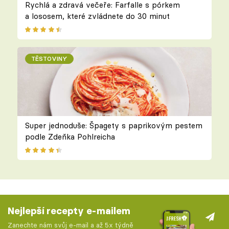
Rychlá a zdravá večeře: Farfalle s pórkem
a lososem, které zvládnete do 30 minut
TĚSTOVINY
Super jednoduše: Špagety s paprikovým pestem
podle Zdeňka Pohlreicha
Nejlepší recepty e-mailem
Zanechte nám svůj e-mail a až 5x týdně