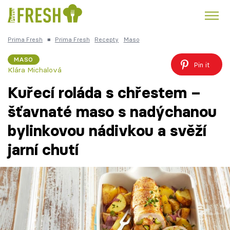
Prima Fresh
■
Prima Fresh
Recepty
Maso
Kuře
Polévky k večeři
Rychlé večeře
Trendy:
MASO
Pin it
Klára Michalová
Česká kuchyně
Čokoláda
Kuřecí roláda s chřestem –
šťavnaté maso s nadýchanou
bylinkovou nádivkou a svěží
Témata
jarní chutí
Recepty
Články
TV Program