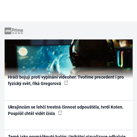
Hráči bojují proti vypínání videoher. Tvoříme precedent i pro
fyzický svět, říká Gregorová
Ukrajincům se lehčí trestná činnost odpouštěla, tvrdí Koten.
Pospíšil chtěl vidět čísla
Země jako promáčknutý balón: Unikátní vizualizace odhaluje,