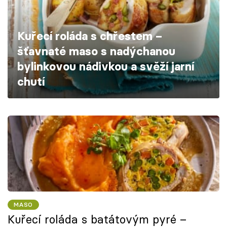
Škola vaření
Kuřecí roláda s chřestem –
Recepty z TV
šťavnaté maso s nadýchanou
Speciál: Cuketa
bylinkovou nádivkou a svěží jarní
chutí
Těhotnej kuchař
Sledujte prima+
Přihlášení
Sledujte nás
MASO
Kuřecí roláda s batátovým pyré –