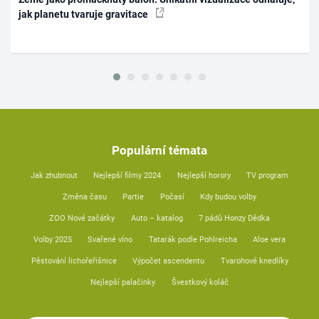
jak planetu tvaruje gravitace
Populární témata
Jak zhubnout
Nejlepší filmy 2024
Nejlepší horory
TV program
Změna času
Partie
Počasí
Kdy budou volby
ZOO Nové začátky
Auto – katalog
7 pádů Honzy Dědka
Volby 2025
Svařené víno
Tatarák podle Pohlreicha
Aloe vera
Pěstování lichořeřišnice
Výpočet ascendentu
Tvarohové knedlíky
Nejlepší palačinky
Švestkový koláč