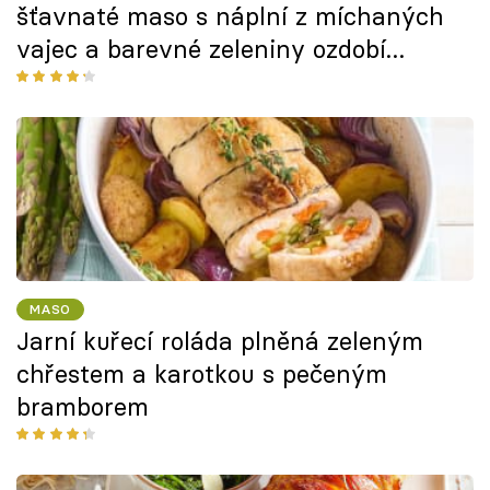
šťavnaté maso s náplní z míchaných
vajec a barevné zeleniny ozdobí
sváteční stůl
MASO
Jarní kuřecí roláda plněná zeleným
chřestem a karotkou s pečeným
bramborem