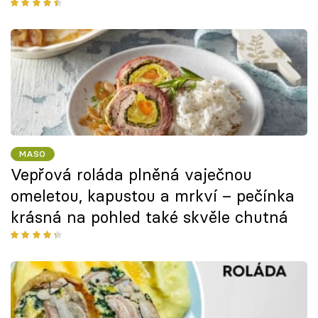
MASO
Vepřová roláda plněná vaječnou
omeletou, kapustou a mrkví – pečínka
krásná na pohled také skvěle chutná