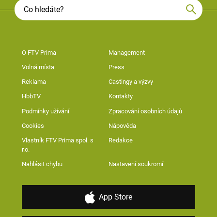
O FTV Prima
Management
Volná místa
Press
Reklama
Castingy a výzvy
HbbTV
Kontakty
Podmínky užívání
Zpracování osobních údajů
Cookies
Nápověda
Vlastník FTV Prima spol. s
Redakce
r.o.
Nahlásit chybu
Nastavení soukromí
App Store