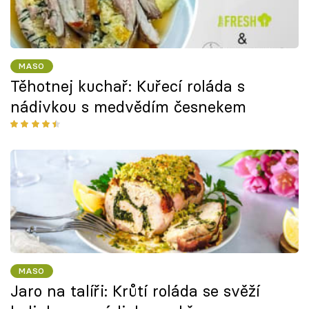
MASO
Těhotnej kuchař: Kuřecí roláda s
nádivkou s medvědím česnekem
MASO
Jaro na talíři: Krůtí roláda se svěží