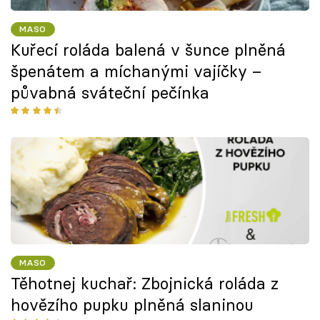
MASO
Kuřecí roláda balená v šunce plněná
špenátem a míchanými vajíčky –
půvabná sváteční pečínka
MASO
Těhotnej kuchař: Zbojnická roláda z
hovězího pupku plněná slaninou