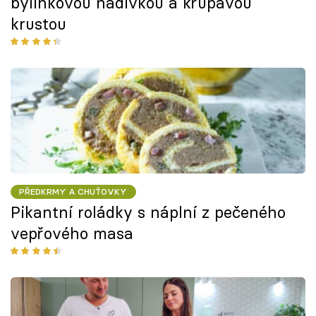
bylinkovou nádivkou a křupavou
krustou
PŘEDKRMY A CHUŤOVKY
Pikantní roládky s náplní z pečeného
vepřového masa