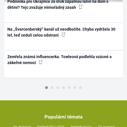
Podmínka pro Ukrajince za útok zápalnou lahví na dům s
dětmi? Tejc zvažuje mimořádný zásah
Na „Švarcenberský“ kanál už neodbočíte. Chyba vydržela 30
let, teď ceduli celou odstraní
Zemřela známá influencerka. Towleová podlehla vzácné a
zákeřné nemoci
Populární témata
Jak zhubnout
Nejlepší filmy 2024
Nejlepší horory
TV program