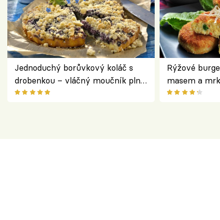
Jednoduchý borůvkový koláč s
Rýžové burge
drobenkou – vláčný moučník plný
masem a mrk
ovoce
salátem – leh