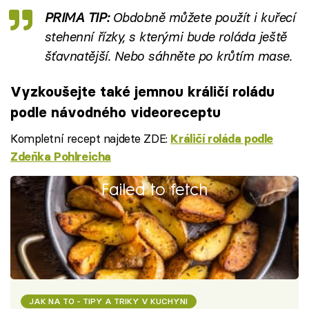
PRIMA TIP:
Obdobně můžete použít i kuřecí
stehenní řízky, s kterými bude roláda ještě
šťavnatější. Nebo sáhněte po krůtím mase.
Vyzkoušejte také jemnou králičí roládu
podle návodného videoreceptu
Kompletní recept najdete ZDE:
Králičí roláda podle
Zdeňka Pohlreicha
Failed to fetch
JAK NA TO - TIPY A TRIKY V KUCHYNI