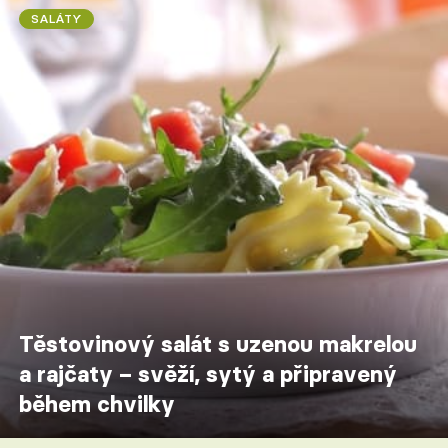
SALÁTY
Těstovinový salát s uzenou makrelou
a rajčaty – svěží, sytý a připravený
během chvilky