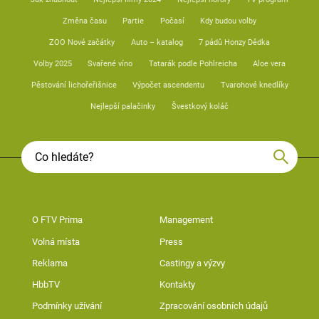
Změna času
Partie
Počasí
Kdy budou volby
ZOO Nové začátky
Auto – katalog
7 pádů Honzy Dědka
Volby 2025
Svařené víno
Tatarák podle Pohlreicha
Aloe vera
Pěstování lichořeřišnice
Výpočet ascendentu
Tvarohové knedlíky
Nejlepší palačinky
Švestkový koláč
O FTV Prima
Management
Volná místa
Press
Reklama
Castingy a výzvy
HbbTV
Kontakty
Podmínky užívání
Zpracování osobních údajů