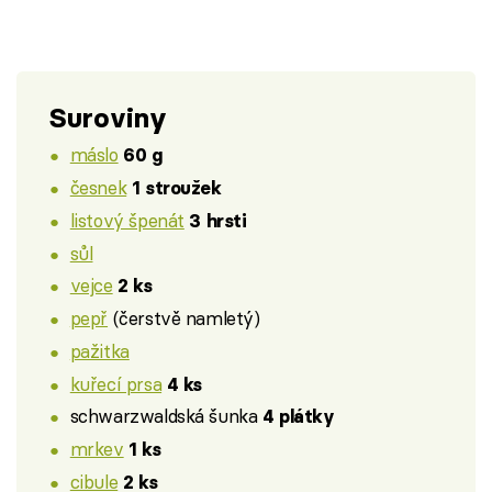
Suroviny
máslo
60 g
česnek
1 stroužek
listový špenát
3 hrsti
sůl
vejce
2 ks
pepř
(čerstvě namletý)
pažitka
kuřecí prsa
4 ks
schwarzwaldská šunka
4 plátky
mrkev
1 ks
cibule
2 ks