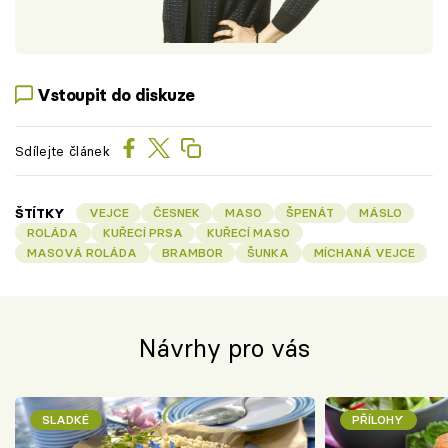
Vstoupit do diskuze
Sdílejte článek
ŠTÍTKY
VEJCE
ČESNEK
MASO
ŠPENÁT
MÁSLO
ROLÁDA
KUŘECÍ PRSA
KUŘECÍ MASO
MASOVÁ ROLÁDA
BRAMBOR
ŠUNKA
MÍCHANÁ VEJCE
Návrhy pro vás
SLADKÉ
PŘÍLOHY