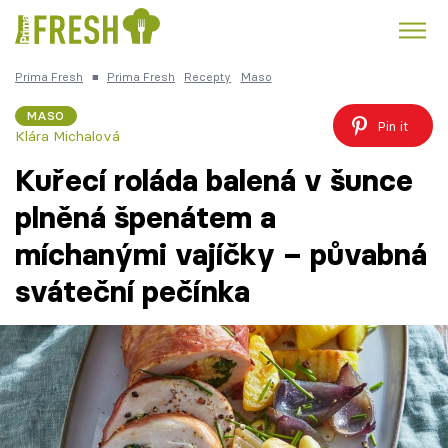
Prima Fresh
■
Prima Fresh
Recepty
Maso
Kuře
Polévky k večeři
Rychlé večeře
Trendy:
MASO
Pin it
Klára Michalová
Česká kuchyně
Čokoláda
Kuřecí roláda balená v šunce
plněná špenátem a
míchanými vajíčky – půvabná
Témata
sváteční pečínka
Recepty
Články
TV Program