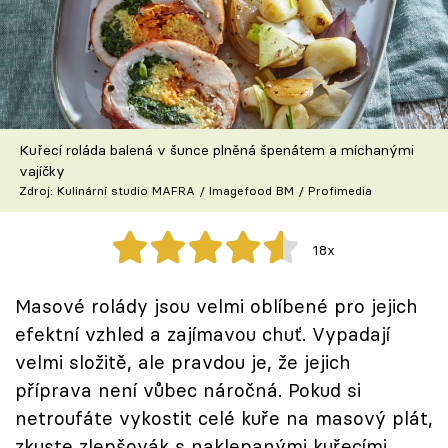
Škola vaření
Recepty z TV
Speciál: Cuketa
Kuřecí roláda balená v šunce plněná špenátem a míchanými
Těhotnej kuchař
vajíčky
Zdroj: Kulinární studio MAFRA / Imagefood BM / Profimedia
Sledujte prima+
18x
Přihlášení
Masové rolády jsou velmi oblíbené pro jejich
efektní vzhled a zajímavou chuť. Vypadají
Sledujte nás
velmi složitě, ale pravdou je, že jejich
příprava není vůbec náročná. Pokud si
netroufáte vykostit celé kuře na masový plát,
zkuste zlepšovák s naklepanými kuřecími