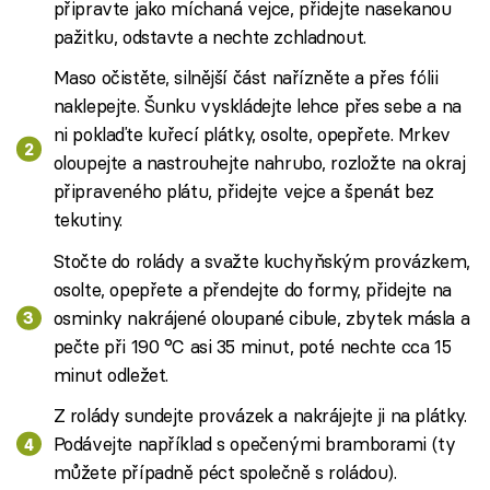
připravte jako míchaná vejce, přidejte nasekanou
pažitku, odstavte a nechte zchladnout.
Maso očistěte, silnější část nařízněte a přes fólii
naklepejte. Šunku vyskládejte lehce přes sebe a na
ni poklaďte kuřecí plátky, osolte, opepřete. Mrkev
oloupejte a nastrouhejte nahrubo, rozložte na okraj
připraveného plátu, přidejte vejce a špenát bez
tekutiny.
Stočte do rolády a svažte kuchyňským provázkem,
osolte, opepřete a přendejte do formy, přidejte na
osminky nakrájené oloupané cibule, zbytek másla a
pečte při 190 °C asi 35 minut, poté nechte cca 15
minut odležet.
Z rolády sundejte provázek a nakrájejte ji na plátky.
Podávejte například s opečenými bramborami (ty
můžete případně péct společně s roládou).