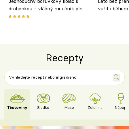
Jednoduchý borůvkový koláč s
Léto bez přeh
drobenkou – vláčný moučník plný
vařit i během
ovoce
Recepty
Těstoviny
Sladké
Maso
Zelenina
Nápoje