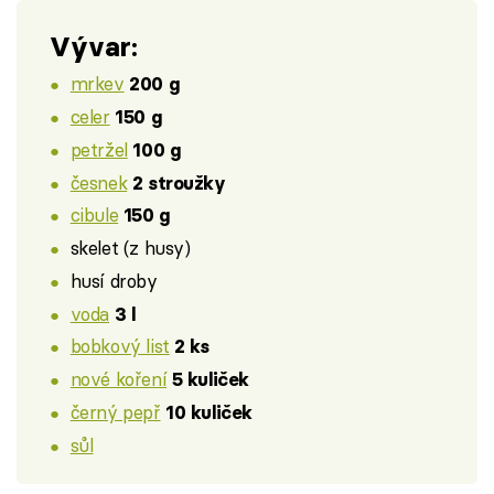
Vývar:
mrkev
200 g
celer
150 g
petržel
100 g
česnek
2 stroužky
cibule
150 g
skelet (z husy)
husí droby
voda
3 l
bobkový list
2 ks
nové koření
5 kuliček
černý pepř
10 kuliček
sůl