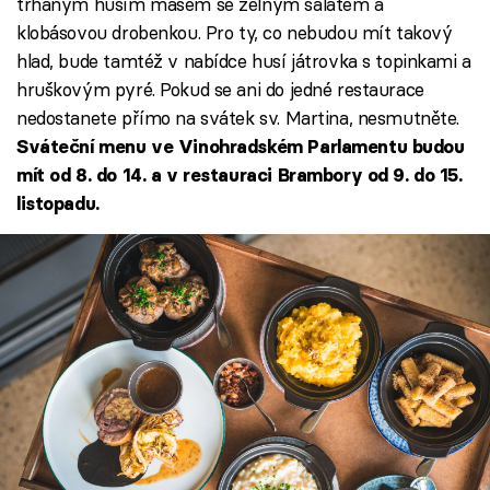
trhaným husím masem se zelným salátem a
klobásovou drobenkou. Pro ty, co nebudou mít takový
hlad, bude tamtéž v nabídce husí játrovka s topinkami a
hruškovým pyré. Pokud se ani do jedné restaurace
nedostanete přímo na svátek sv. Martina, nesmutněte.
Sváteční menu ve Vinohradském Parlamentu budou
mít od 8. do 14. a v restauraci Brambory od 9. do 15.
listopadu.