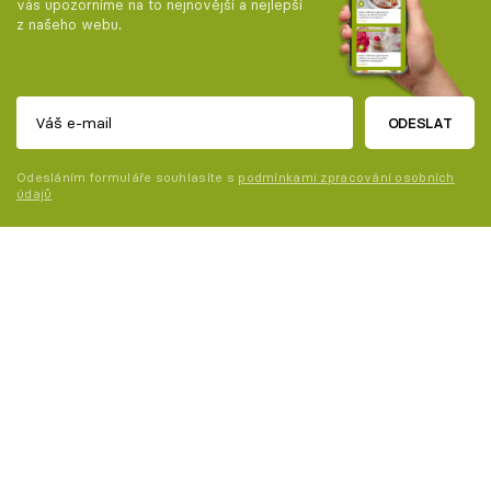
vás upozorníme na to nejnovější a nejlepší
z našeho webu.
ODESLAT
Odesláním formuláře souhlasíte s
podmínkami zpracování osobních
údajů