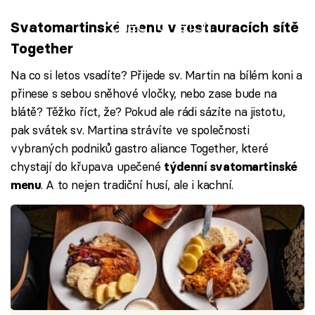
Failed to fetch
Svatomartinské menu v restauracích sítě
Together
Na co si letos vsadíte? Přijede sv. Martin na bílém koni a
přinese s sebou sněhové vločky, nebo zase bude na
blátě? Těžko říct, že? Pokud ale rádi sázíte na jistotu,
pak svátek sv. Martina strávíte ve společnosti
vybraných podniků gastro aliance Together, které
chystají do křupava upečené
týdenní svatomartinské
. A to nejen tradiční husí, ale i kachní.
menu