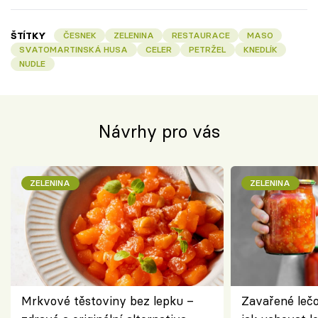
ŠTÍTKY
ČESNEK
ZELENINA
RESTAURACE
MASO
SVATOMARTINSKÁ HUSA
CELER
PETRŽEL
KNEDLÍK
NUDLE
Návrhy pro vás
ZELENINA
ZELENINA
Mrkvové těstoviny bez lepku –
Zavařené lečo