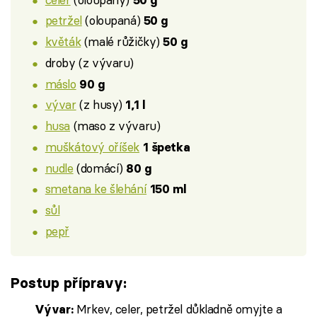
petržel
(oloupaná)
50 g
květák
(malé růžičky)
50 g
droby (z vývaru)
máslo
90 g
vývar
(z husy)
1,1 l
husa
(maso z vývaru)
muškátový oříšek
1 špetka
nudle
(domácí)
80 g
smetana ke šlehání
150 ml
sůl
pepř
Postup přípravy:
Mrkev, celer, petržel důkladně omyjte a
Vývar: