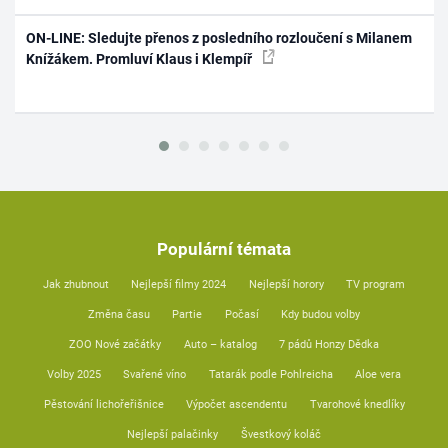
ON-LINE: Sledujte přenos z posledního rozloučení s Milanem
Knížákem. Promluví Klaus i Klempíř
Populární témata
Jak zhubnout
Nejlepší filmy 2024
Nejlepší horory
TV program
Změna času
Partie
Počasí
Kdy budou volby
ZOO Nové začátky
Auto – katalog
7 pádů Honzy Dědka
Volby 2025
Svařené víno
Tatarák podle Pohlreicha
Aloe vera
Pěstování lichořeřišnice
Výpočet ascendentu
Tvarohové knedlíky
Nejlepší palačinky
Švestkový koláč