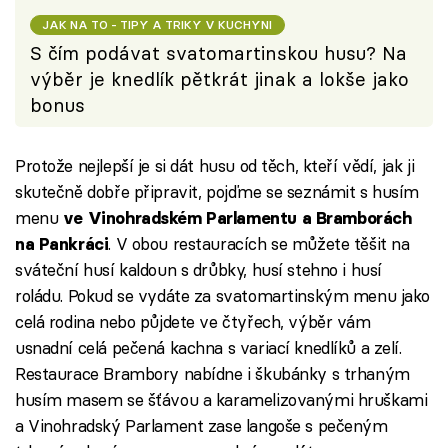
JAK NA TO - TIPY A TRIKY V KUCHYNI
S čím podávat svatomartinskou husu? Na
výběr je knedlík pětkrát jinak a lokše jako
bonus
Protože nejlepší je si dát husu od těch, kteří vědí, jak ji
skutečně dobře připravit, pojďme se seznámit s husím
menu
ve Vinohradském Parlamentu a Bramborách
. V obou restauracích se můžete těšit na
na Pankráci
sváteční husí kaldoun s drůbky, husí stehno i husí
roládu. Pokud se vydáte za svatomartinským menu jako
celá rodina nebo půjdete ve čtyřech, výběr vám
usnadní celá pečená kachna s variací knedlíků a zelí.
Restaurace Brambory nabídne i škubánky s trhaným
husím masem se šťávou a karamelizovanými hruškami
a Vinohradský Parlament zase langoše s pečeným