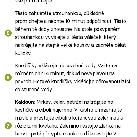
vše promíchejte.
Těsto zahustěte strouhankou, důkladně
promíchejte a nechte 10 minut odpočinout. Těsto
během té doby zhoustne. Na stole posypaném
strouhankou vyválejte z těsta váleček, který
nakrájejte na stejně velké kousky a začněte dělat
kuličky.
Knedlíčky vkládejte do osolené vody. Vařte na
mírném ohni 4 minut, dokud nevyplavou na
povrch. Hotové knedlíčky vkládejte děrovanou lžící
do studené vody.
Mrkev, celer, petržel nakrájejte na
Kaldoun:
kostičky a cibuli najemno. V kastrolu rozehřejte
máslo a orestujte cibuli s kořenovou zeleninou a
růžičkami květáku. Zeleninu restujte zlehka na
barvu, poté přisypte mouku a dále restujte 2