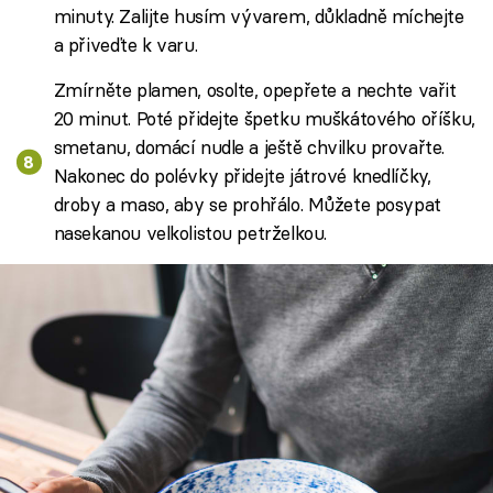
minuty. Zalijte husím vývarem, důkladně míchejte
a přiveďte k varu.
Zmírněte plamen, osolte, opepřete a nechte vařit
20 minut. Poté přidejte špetku muškátového oříšku,
smetanu, domácí nudle a ještě chvilku provařte.
Nakonec do polévky přidejte játrové knedlíčky,
droby a maso, aby se prohřálo. Můžete posypat
nasekanou velkolistou petrželkou.