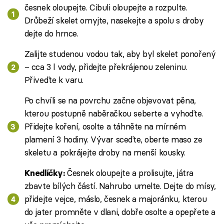
česnek oloupejte. Cibuli oloupejte a rozpulte.
Drůbeží skelet omyjte, nasekejte a spolu s droby
dejte do hrnce.
Zalijte studenou vodou tak, aby byl skelet ponořený
– cca 3 l vody, přidejte překrájenou zeleninu.
Přiveďte k varu.
Po chvíli se na povrchu začne objevovat pěna,
kterou postupně naběračkou seberte a vyhoďte.
Přidejte koření, osolte a táhněte na mírném
plamení 3 hodiny. Vývar sceďte, oberte maso ze
skeletu a pokrájejte droby na menší kousky.
Česnek oloupejte a prolisujte, játra
Knedlíčky:
zbavte bílých částí. Nahrubo umelte. Dejte do mísy,
přidejte vejce, máslo, česnek a majoránku, kterou
do jater promněte v dlani, dobře osolte a opepřete a