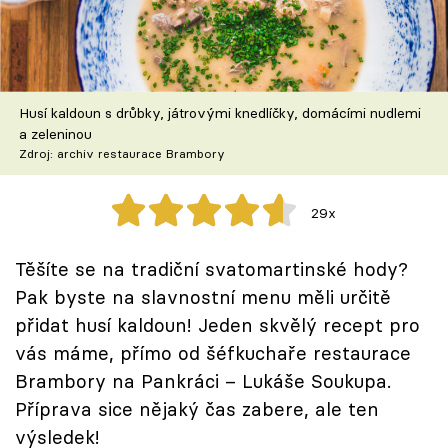
Škola vaření
Recepty z TV
Husí kaldoun s drůbky, játrovými knedlíčky, domácími nudlemi
Speciál: Cuketa
a zeleninou
Zdroj: archiv restaurace Brambory
Těhotnej kuchař
29x
Sledujte prima+
Těšíte se na tradiční svatomartinské hody?
Přihlášení
Pak byste na slavnostní menu měli určitě
přidat husí kaldoun! Jeden skvělý recept pro
vás máme, přímo od šéfkuchaře restaurace
Sledujte nás
Brambory na Pankráci – Lukáše Soukupa.
Příprava sice nějaký čas zabere, ale ten
výsledek!