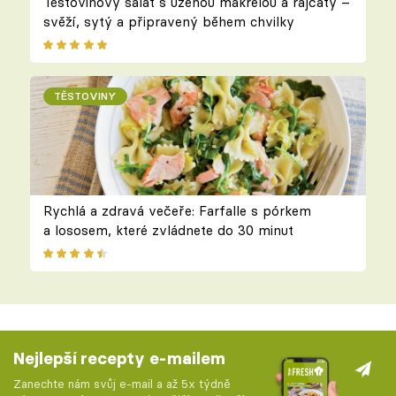
Těstovinový salát s uzenou makrelou a rajčaty –
svěží, sytý a připravený během chvilky
TĚSTOVINY
Rychlá a zdravá večeře: Farfalle s pórkem
a lososem, které zvládnete do 30 minut
Nejlepší recepty e-mailem
Zanechte nám svůj e-mail a až 5x týdně