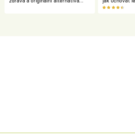
zdravá a originální alternativa
jak uchovat l
klasiky