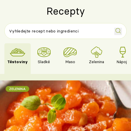
Recepty
Těstoviny
Sladké
Maso
Zelenina
Nápoje
ZELENINA