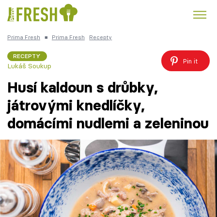
Prima Fresh
■
Prima Fresh
Recepty
Kuře
Polévky k večeři
Rychlé večeře
Trendy:
RECEPTY
Pin it
Lukáš Soukup
Česká kuchyně
Čokoláda
Husí kaldoun s drůbky,
játrovými knedlíčky,
domácími nudlemi a zeleninou
Témata
Recepty
Články
TV Program