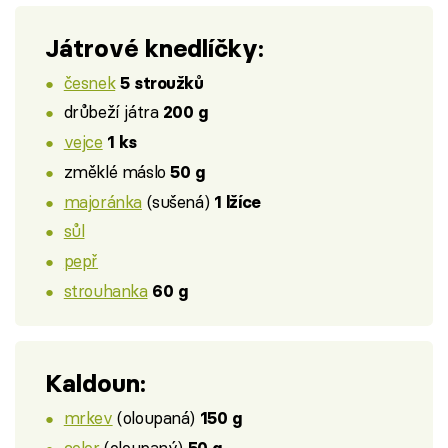
Játrové knedlíčky:
česnek
5 stroužků
drůbeží játra
200 g
vejce
1 ks
změklé máslo
50 g
majoránka
(sušená)
1 lžíce
sůl
pepř
strouhanka
60 g
Kaldoun:
mrkev
(oloupaná)
150 g
celer
(oloupaný)
50 g