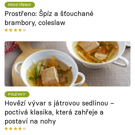
PROSTŘENO!
Prostřeno: Špíz a šťouchané
brambory, coleslaw
POLÉVKY
Hovězí vývar s játrovou sedlinou –
poctivá klasika, která zahřeje a
postaví na nohy