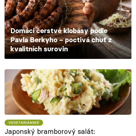
Škola vaření
Recepty z TV
Domácí čerstvé klobásy podle
Speciál: Cuketa
Pavla Berkyho – poctivá chuť z
kvalitních surovin
Těhotnej kuchař
Sledujte prima+
Přihlášení
Sledujte nás
VEGETARIÁNSKÉ
Japonský bramborový salát: