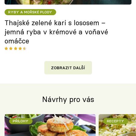
RYBY A MOŘSKÉ PLODY
Thajské zelené kari s lososem –
jemná ryba v krémové a voňavé
omáčce
ZOBRAZIT DALŠÍ
Návrhy pro vás
PŘÍLOHY
RECEPTY