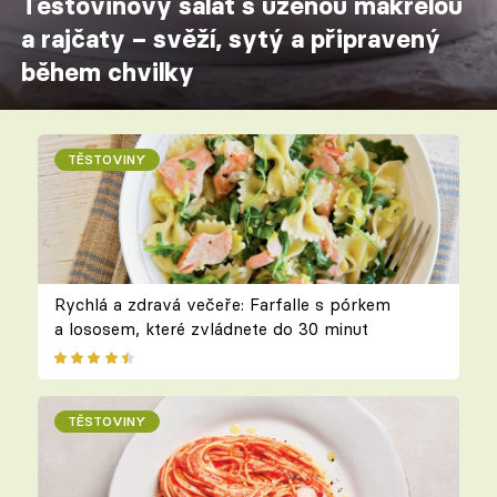
Těstovinový salát s uzenou makrelou
a rajčaty – svěží, sytý a připravený
během chvilky
TĚSTOVINY
Rychlá a zdravá večeře: Farfalle s pórkem
a lososem, které zvládnete do 30 minut
TĚSTOVINY