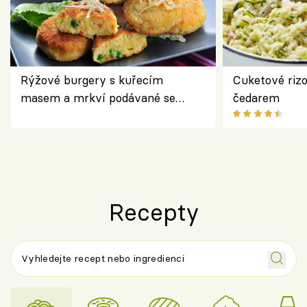
Rýžové burgery s kuřecím
Cuketové rizo
masem a mrkví podávané se
čedarem
salátem – lehká a chutná večeře
Recepty