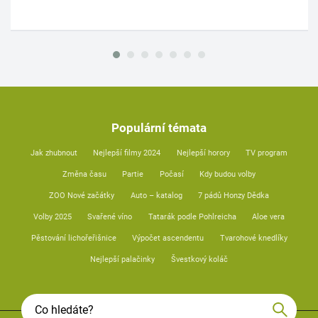
Populární témata
Jak zhubnout
Nejlepší filmy 2024
Nejlepší horory
TV program
Změna času
Partie
Počasí
Kdy budou volby
ZOO Nové začátky
Auto – katalog
7 pádů Honzy Dědka
Volby 2025
Svařené víno
Tatarák podle Pohlreicha
Aloe vera
Pěstování lichořeřišnice
Výpočet ascendentu
Tvarohové knedlíky
Nejlepší palačinky
Švestkový koláč