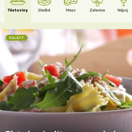
Těstoviny
Sladké
Maso
Zelenina
Nápoje
SALÁTY