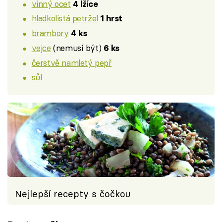
vinný ocet
4 lžíce
hladkolistá petržel
1 hrst
brambory
4 ks
vejce
(nemusí být)
6 ks
čerstvě namletý pepř
sůl
Nejlepší recepty s čočkou