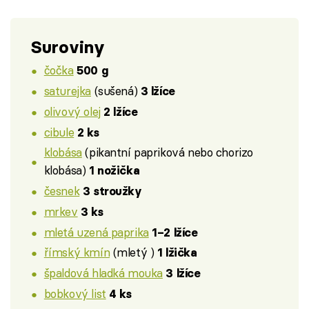
Suroviny
čočka
500 g
saturejka
(sušená)
3 lžíce
olivový olej
2 lžíce
cibule
2 ks
klobása
(pikantní papriková nebo chorizo
klobása)
1 nožička
česnek
3 stroužky
mrkev
3 ks
mletá uzená paprika
1–2 lžíce
římský kmín
(mletý )
1 lžička
špaldová hladká mouka
3 lžíce
bobkový list
4 ks