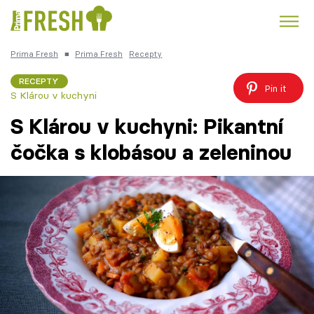
Prima Fresh
■
Prima Fresh
Recepty
Kuře
Polévky k večeři
Rychlé večeře
Trendy:
RECEPTY
Pin it
S Klárou v kuchyni
Česká kuchyně
Čokoláda
S Klárou v kuchyni: Pikantní
čočka s klobásou a zeleninou
Témata
Recepty
Články
TV Program