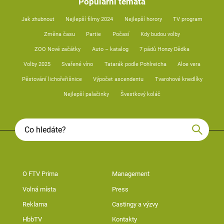
Populární témata
Jak zhubnout
Nejlepší filmy 2024
Nejlepší horory
TV program
Změna času
Partie
Počasí
Kdy budou volby
ZOO Nové začátky
Auto – katalog
7 pádů Honzy Dědka
Volby 2025
Svařené víno
Tatarák podle Pohlreicha
Aloe vera
Pěstování lichořeřišnice
Výpočet ascendentu
Tvarohové knedlíky
Nejlepší palačinky
Švestkový koláč
O FTV Prima
Management
Volná místa
Press
Reklama
Castingy a výzvy
HbbTV
Kontakty