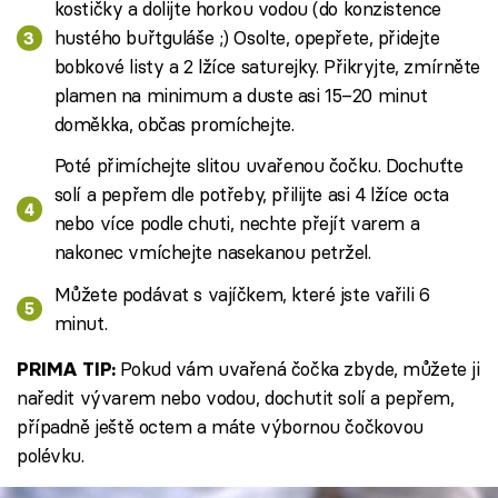
kostičky a dolijte horkou vodou (do konzistence
hustého buřtguláše ;) Osolte, opepřete, přidejte
bobkové listy a 2 lžíce saturejky. Přikryjte, zmírněte
plamen na minimum a duste asi 15–20 minut
doměkka, občas promíchejte.
Poté přimíchejte slitou uvařenou čočku. Dochuťte
solí a pepřem dle potřeby, přilijte asi 4 lžíce octa
nebo více podle chuti, nechte přejít varem a
nakonec vmíchejte nasekanou petržel.
Můžete podávat s vajíčkem, které jste vařili 6
minut.
Pokud vám uvařená čočka zbyde, můžete ji
PRIMA TIP:
naředit vývarem nebo vodou, dochutit solí a pepřem,
případně ještě octem a máte výbornou čočkovou
polévku.