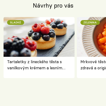
Návrhy pro vás
SLADKÉ
ZELENINA
Tartaletky z lineckého těsta s
Mrkvové těst
vanilkovým krémem a lesním
zdravá a origi
ovocem podle Bread Society
klasiky