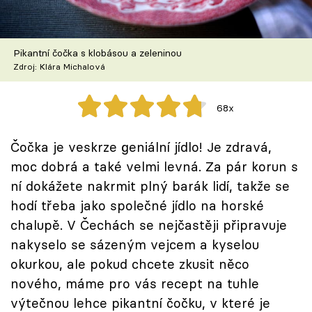
Škola vaření
Recepty z TV
Pikantní čočka s klobásou a zeleninou
Zdroj: Klára Michalová
Speciál: Cuketa
68x
Těhotnej kuchař
Čočka je veskrze geniální jídlo! Je zdravá,
Sledujte prima+
moc dobrá a také velmi levná. Za pár korun s
ní dokážete nakrmit plný barák lidí, takže se
Přihlášení
hodí třeba jako společné jídlo na horské
chalupě. V Čechách se nejčastěji připravuje
nakyselo se sázeným vejcem a kyselou
Sledujte nás
okurkou, ale pokud chcete zkusit něco
nového, máme pro vás recept na tuhle
výtečnou lehce pikantní čočku, v které je