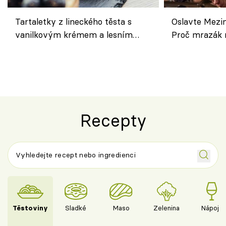
Tartaletky z lineckého těsta s
Oslavte Mezin
vanilkovým krémem a lesním
Proč mrazák n
ovocem podle Bread Society
horku vsadit 
Recepty
Těstoviny
Sladké
Maso
Zelenina
Nápoje