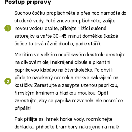
Postup přípravy
Suchou čočku propláchněte a přes noc namočte do
studené vody. Poté znovu propláchněte, zalijte
novou vodou, osolte, přidejte 1 lžíci sušené
saturejky a vařte 30–45 minut doměkka (každé
čočce to trvá různě dlouho, podle stáří).
Mezitím ve velkém nepřilnavém kastrolu orestujte
na olivovém oleji nakrájené cibule a pikantní
paprikovou klobásu na čtvrtkolečka. Po chvíli
přidejte nasekaný česnek a mrkve nakrájené na
kostičky. Zarestujte a zasypte uzenou paprikou,
římským kmínem a hladkou moukou. Opět
zarestujte, aby se paprika rozvoněla, ale nesmí se
připálit!
Pak přilijte asi hrnek horké vody, rozmíchejte
dohladka, přihoďte brambory nakrájené na malé