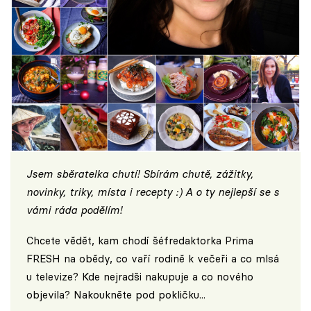
Jsem sběratelka chutí! Sbírám chutě, zážitky,
novinky, triky, místa i recepty :) A o ty nejlepší se s
vámi ráda podělím!
Chcete vědět, kam chodí šéfredaktorka Prima
FRESH na obědy, co vaří rodině k večeři a co mlsá
u televize? Kde nejradši nakupuje a co nového
objevila? Nakoukněte pod pokličku...