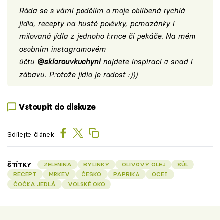
Ráda se s vámi podělím o moje oblíbená rychlá
jídla, recepty na husté polévky, pomazánky i
milovaná jídla z jednoho hrnce či pekáče. Na mém
osobním instagramovém
účtu
@sklarouvkuchyni
najdete inspiraci a snad i
zábavu. Protože jídlo je radost :)))
Vstoupit do diskuze
Sdílejte článek
ŠTÍTKY
ZELENINA
BYLINKY
OLIVOVÝ OLEJ
SŮL
RECEPT
MRKEV
ČESKO
PAPRIKA
OCET
ČOČKA JEDLÁ
VOLSKÉ OKO