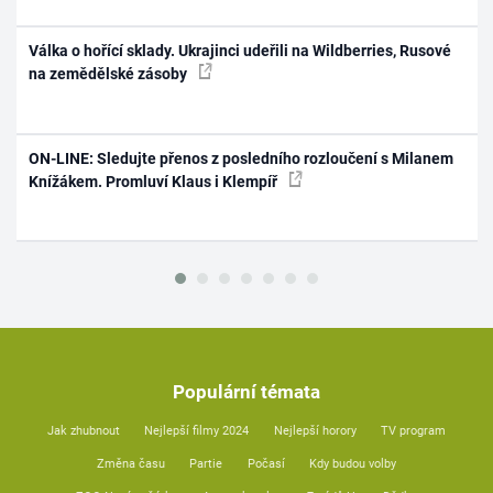
Válka o hořící sklady. Ukrajinci udeřili na Wildberries, Rusové
na zemědělské zásoby
ON-LINE: Sledujte přenos z posledního rozloučení s Milanem
Knížákem. Promluví Klaus i Klempíř
Populární témata
Jak zhubnout
Nejlepší filmy 2024
Nejlepší horory
TV program
Změna času
Partie
Počasí
Kdy budou volby