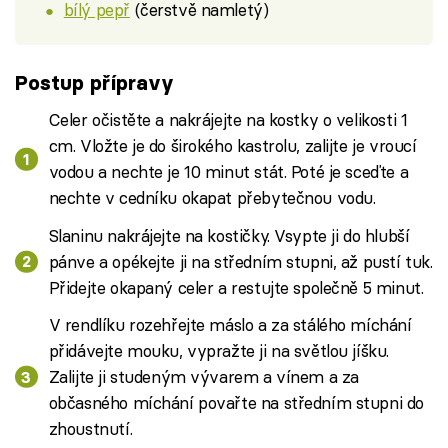
bílý pepř
(čerstvě namletý)
Postup přípravy
Celer očistěte a nakrájejte na kostky o velikosti 1
cm. Vložte je do širokého kastrolu, zalijte je vroucí
vodou a nechte je 10 minut stát. Poté je sceďte a
nechte v cedníku okapat přebytečnou vodu.
Slaninu nakrájejte na kostičky. Vsypte ji do hlubší
pánve a opékejte ji na středním stupni, až pustí tuk.
Přidejte okapaný celer a restujte společně 5 minut.
V rendlíku rozehřejte máslo a za stálého míchání
přidávejte mouku, vypražte ji na světlou jíšku.
Zalijte ji studeným vývarem a vínem a za
občasného míchání povařte na středním stupni do
zhoustnutí.