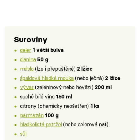
Suroviny
celer
1 větší bulva
slanina
50 g
máslo
(lze i přepuštěné)
2 lžíce
špaldová hladká mouka
(nebo ječná)
2 lžíce
vývar
(zeleninový nebo hovězí)
200 ml
suché bílé vino
150 ml
citrony (chemicky neošetřen)
1 ks
parmazán
100 g
hladkolistá petržel
(nebo celerová nať)
sůl