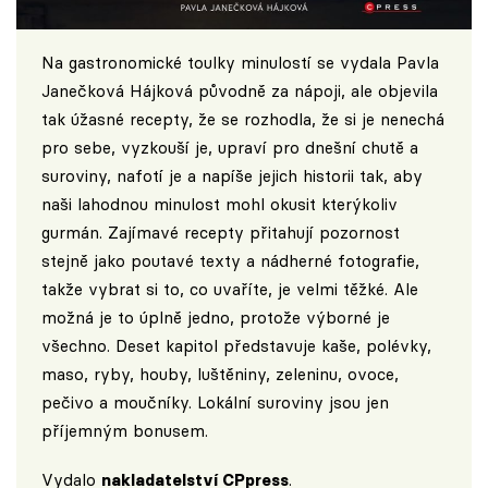
Na gastronomické toulky minulostí se vydala Pavla
Janečková Hájková původně za nápoji, ale objevila
tak úžasné recepty, že se rozhodla, že si je nenechá
pro sebe, vyzkouší je, upraví pro dnešní chutě a
suroviny, nafotí je a napíše jejich historii tak, aby
naši lahodnou minulost mohl okusit kterýkoliv
gurmán. Zajímavé recepty přitahují pozornost
stejně jako poutavé texty a nádherné fotografie,
takže vybrat si to, co uvaříte, je velmi těžké. Ale
možná je to úplně jedno, protože výborné je
všechno. Deset kapitol představuje kaše, polévky,
maso, ryby, houby, luštěniny, zeleninu, ovoce,
pečivo a moučníky. Lokální suroviny jsou jen
příjemným bonusem.
Vydalo
nakladatelství CPpress
.