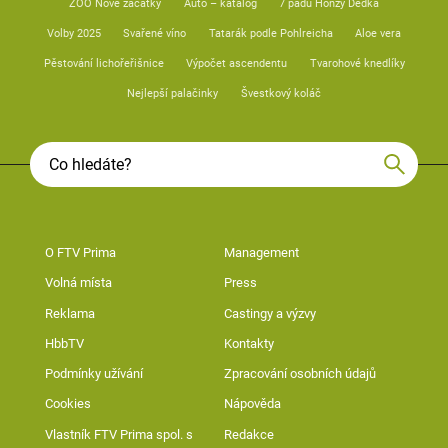
ZOO Nové začátky
Auto – katalog
7 pádů Honzy Dědka
Volby 2025
Svařené víno
Tatarák podle Pohlreicha
Aloe vera
Pěstování lichořeřišnice
Výpočet ascendentu
Tvarohové knedlíky
Nejlepší palačinky
Švestkový koláč
O FTV Prima
Management
Volná místa
Press
Reklama
Castingy a výzvy
HbbTV
Kontakty
Podmínky užívání
Zpracování osobních údajů
Cookies
Nápověda
Vlastník FTV Prima spol. s
Redakce