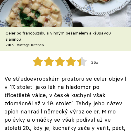
Škola vaření
Recepty z TV
Celer po francouzsku s vinným bešamelem a křupavou
Speciál: Cuketa
slaninou
Zdroj: Vintage Kitchen
Těhotnej kuchař
25x
Sledujte prima+
Ve středoevropském prostoru se celer objevil
Přihlášení
v 17. století jako lék na hladomor po
třicetileté válce, v české kuchyni však
zdomácněl až v 19. století. Tehdy jeho název
Sledujte nás
opich nahradil německý výraz celer. Mimo
polévky a omáčky se však podíval až ve
století 20., kdy jej kuchařky začaly vařit, péct,