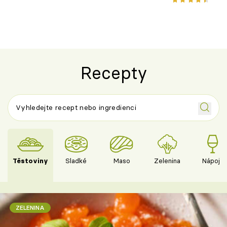
Recepty
Těstoviny
Sladké
Maso
Zelenina
Nápoje
ZELENINA