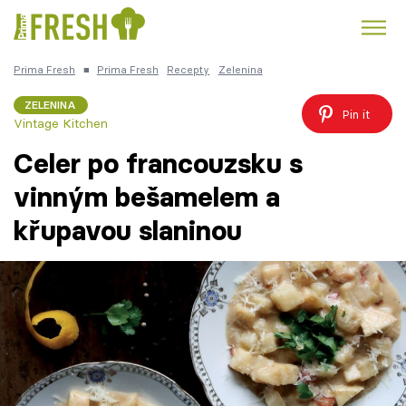
Prima Fresh
■
Prima Fresh
Recepty
Zelenina
Kuře
Polévky k večeři
Rychlé večeře
Trendy:
ZELENINA
Pin it
Vintage Kitchen
Česká kuchyně
Čokoláda
Celer po francouzsku s
vinným bešamelem a
křupavou slaninou
Témata
Recepty
Články
TV Program