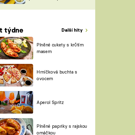
TORKY
ESH
t týdne
Další hity
Plněné cukety s krůtím
masem
Hrníčková buchta s
ovocem
Aperol Spritz
Plněné papriky s rajskou
omáčkou