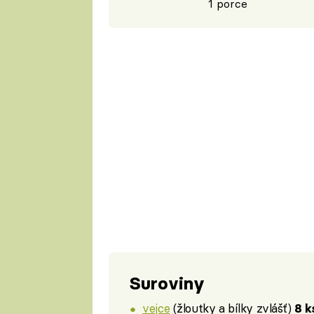
1 porce
Suroviny
vejce
(žloutky a bílky zvlášť)
8 k