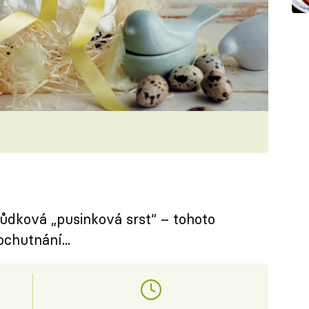
hůdková „pusinková srst“ – tohoto
ochutnání...