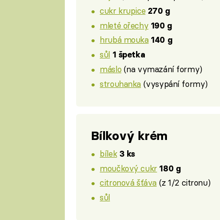
cukr krupice
270 g
mleté ořechy
190 g
hrubá mouka
140 g
sůl
1 špetka
máslo
(na vymazání formy)
strouhanka
(vysypání formy)
Bílkový krém
bílek
3 ks
moučkový cukr
180 g
citronová šťáva
(z 1/2 citronu)
sůl