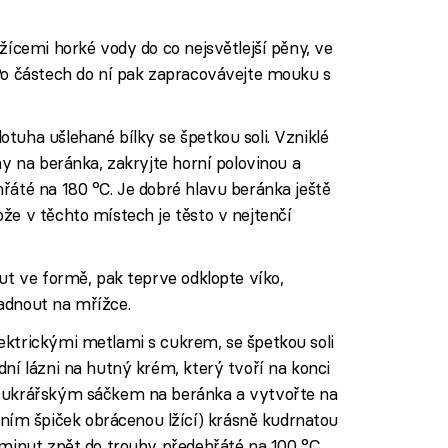
žícemi horké vody do co nejsvětlejší pěny, ve
 Po částech do ní pak zapracovávejte mouku s
tuha ušlehané bílky se špetkou soli. Vzniklé
my na beránka, zakryjte horní polovinou a
řáté na 180 °C. Je dobré hlavu beránka ještě
že v těchto místech je těsto v nejtenčí
out ve formě, pak teprve odklopte víko,
adnout na mřížce.
lektrickými metlami s cukrem, se špetkou soli
dní lázni na hutný krém, který tvoří na konci
 cukrářským sáčkem na beránka a vytvořte na
m špiček obrácenou lžící) krásně kudrnatou
 minut zpět do trouby předehřáté na 100 °C,