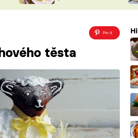
ŠÉFREDAK
VYCHYTÁVKY
SOUTĚŽ FR
NA NÁKUPECH
ČASOPIS
Hi
Pin it
hového těsta