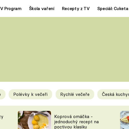
V Program
Škola vaření
Recepty z TV
Speciál: Cuketa
Polévky
Saláty
ČESKÁ KLASIKA
TĚSTOVIN
SILNÉ VÝVARY
SLADKÉ
KRÉMOVÉ
BEZMASÁ J
e
Polévky k večeři
Rychlé večeře
Česká kuchy
y
Tipy a triky
Novink
zy
Koprová omáčka -
jednoduchý recept na
poctivou klasiku
KAM ZA JÍDLEM
BLOG