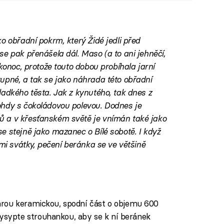
o obřadní pokrm, který Židé jedli před
e pak přenášela dál. Maso (a to ani jehněčí,
ikonoc, protože touto dobou probíhala jarní
upné, a tak se jako náhrada této obřadní
ladkého těsta. Jak z kynutého, tak dnes z
ohdy s čokoládovou polevou. Dodnes je
 a v křesťanském světě je vnímán také jako
e stejně jako mazanec o Bílé sobotě. I když
ími svátky, pečení beránka se ve většině
arou keramickou, spodní část o objemu 600
sypte strouhankou, aby se k ní beránek