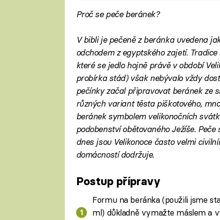
Proč se peče beránek?
V bibli je pečeně z beránka uvedena jak
odchodem z egyptského zajetí. Tradice s
které se jedlo hojně právě v období Vel
probírka stád) však nebývalo vždy dost
pečínky začal připravovat beránek ze s
různých variant těsta piškotového, mn
beránek symbolem velikonočních svátků
podobenství obětovaného Ježíše. Peče s
dnes jsou Velikonoce často velmi civiln
domácností dodržuje.
Postup přípravy
Formu na beránka (použili jsme st
ml) důkladně vymažte máslem a vy