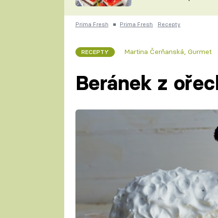
nepotřebujete troubu
ZDENĚK
ČESKO NA TALÍŘI
POHLREICH
Prima Fresh
■
Prima Fresh
Recepty
KAROLÍNA,
JAROSLAV SAPÍK
DOMÁCÍ
Martina Čerňanská
,
Gurmet
RECEPTY
KUCHAŘKA
KAROLÍNA
KAMBERSKÁ
Beránek z ořec