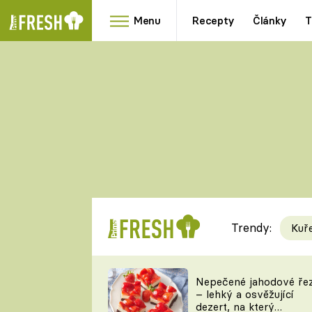
Menu
Recepty
Články
T
Oblíbené
Přílohy
recepty
HRANOLKY
HOUBY
KNEDLÍKY
DÝNĚ
KAŠE
RYCHLOVKY
Trendy:
Kuř
Populární
Videorecept
Nepečené jahodové ře
– lehký a osvěžující
kuchaři
dezert, na který
TEĎ VAŘÍ ŠÉF!