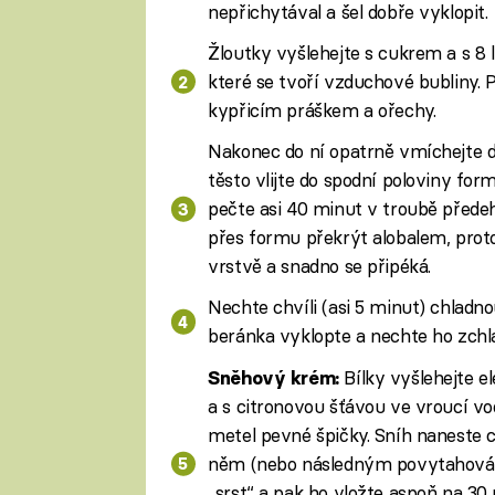
nepřichytával a šel dobře vyklopit.
Žloutky vyšlehejte s cukrem a s 8 l
které se tvoří vzduchové bubliny.
kypřicím práškem a ořechy.
Nakonec do ní opatrně vmíchejte do
těsto vlijte do spodní poloviny for
pečte asi 40 minut v troubě předeh
přes formu překrýt alobalem, proto
vrstvě a snadno se připéká.
Nechte chvíli (asi 5 minut) chladn
beránka vyklopte a nechte ho zchl
Bílky vyšlehejte e
Sněhový krém:
a s citronovou šťávou ve vroucí vo
metel pevné špičky. Sníh naneste
něm (nebo následným povytahování
„srst“ a pak ho vložte aspoň na 30