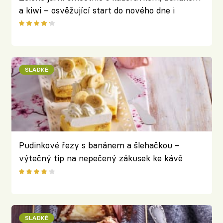
a kiwi – osvěžující start do nového dne i
ročního období
SLADKÉ
Pudinkové řezy s banánem a šlehačkou –
výtečný tip na nepečený zákusek ke kávě
SLADKÉ