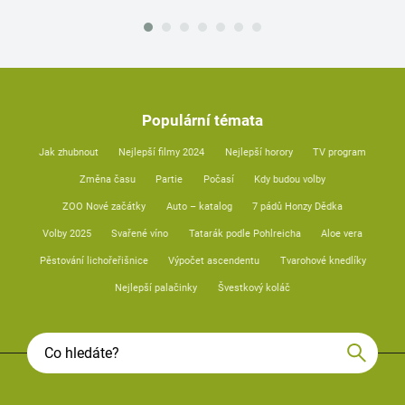
Populární témata
Jak zhubnout
Nejlepší filmy 2024
Nejlepší horory
TV program
Změna času
Partie
Počasí
Kdy budou volby
ZOO Nové začátky
Auto – katalog
7 pádů Honzy Dědka
Volby 2025
Svařené víno
Tatarák podle Pohlreicha
Aloe vera
Pěstování lichořeřišnice
Výpočet ascendentu
Tvarohové knedlíky
Nejlepší palačinky
Švestkový koláč