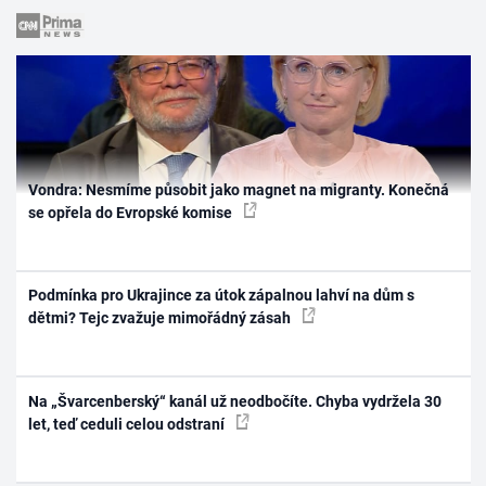
Vondra: Nesmíme působit jako magnet na migranty. Konečná
se opřela do Evropské komise
Podmínka pro Ukrajince za útok zápalnou lahví na dům s
dětmi? Tejc zvažuje mimořádný zásah
Na „Švarcenberský“ kanál už neodbočíte. Chyba vydržela 30
let, teď ceduli celou odstraní