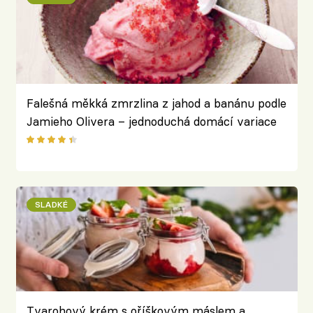
Falešná měkká zmrzlina z jahod a banánu podle
Jamieho Olivera – jednoduchá domácí variace
na klasické letní osvěžení
SLADKÉ
Tvarohový krém s oříškovým máslem a