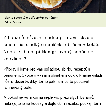
Škola vaření
Recepty z TV
Sbírka receptů s oblíbeným banánem
Zdroj: Gurmet
Speciál: Cuketa
Z banánů můžete snadno připravit skvělé
Těhotnej kuchař
smoothie, sladký chlebíček i obrácený koláč.
Sledujte prima+
Nebo je libo například grilovaný banán se
zmrzlinou?
Přihlášení
Připravili jsme pro vás pořádnou sbírku receptů s
banánem. Ovoce s vyšším obsahem cukru krásně osladí
různé dezerty, díky tomu pak nemusíte používat
Sledujte nás
rafinovaný cukr.
A pokud se vám doma sejde víc přezrálých banánů,
nakrájejte je na kousky a dejte do mrazáku, počkají tam