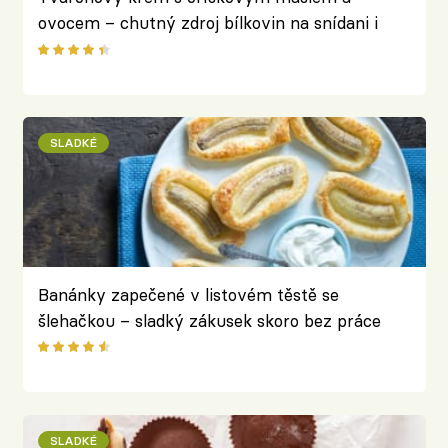
ovocem – chutný zdroj bílkovin na snídani i
svačinu
SLADKÉ
Banánky zapečené v listovém těstě se
šlehačkou – sladký zákusek skoro bez práce
SLADKÉ