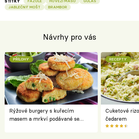
ŠTÍTKY
FAZOLE
HOVĚZÍ MASO
GULÁŠ
JABLEČNÝ MOŠT
BRAMBOR
Návrhy pro vás
PŘÍLOHY
RECEPTY
Rýžové burgery s kuřecím
Cuketové rizo
masem a mrkví podávané se
čedarem
salátem – lehká a chutná večeře