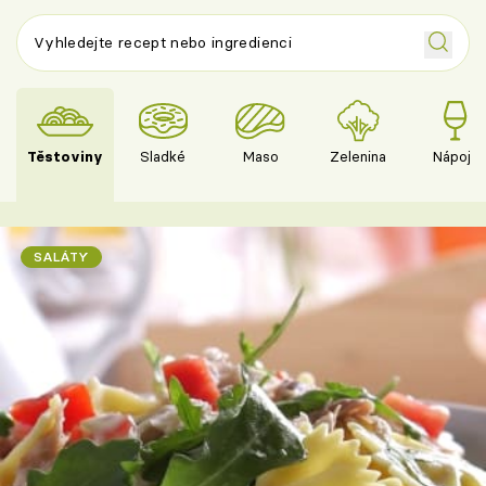
Těstoviny
Sladké
Maso
Zelenina
Nápoje
SALÁTY