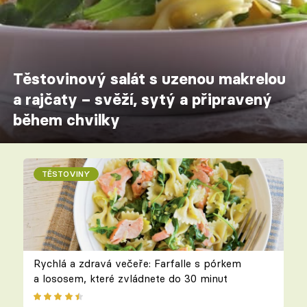
Těstovinový salát s uzenou makrelou
a rajčaty – svěží, sytý a připravený
během chvilky
TĚSTOVINY
Rychlá a zdravá večeře: Farfalle s pórkem
a lososem, které zvládnete do 30 minut