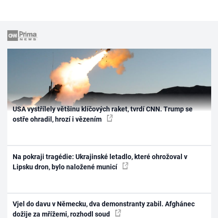
USA vystřílely většinu klíčových raket, tvrdí CNN. Trump se
ostře ohradil, hrozí i vězením
Na pokraji tragédie: Ukrajinské letadlo, které ohrožoval v
Lipsku dron, bylo naložené municí
Vjel do davu v Německu, dva demonstranty zabil. Afghánec
dožije za mřížemi, rozhodl soud