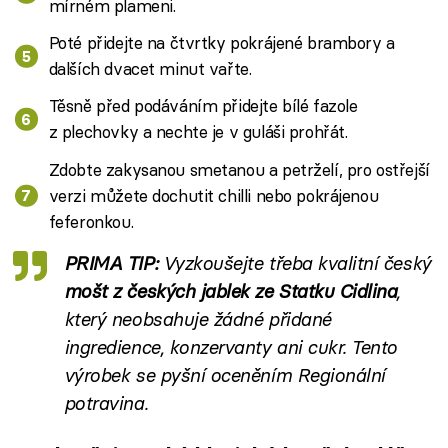
mírném plameni.
Poté přidejte na čtvrtky pokrájené brambory a
dalších dvacet minut vařte.
Těsně před podáváním přidejte bílé fazole
z plechovky a nechte je v guláši prohřát.
Zdobte zakysanou smetanou a petrželí, pro ostřejší
verzi můžete dochutit chilli nebo pokrájenou
feferonkou.
PRIMA TIP:
Vyzkoušejte třeba kvalitní český
mošt z českých jablek ze Statku Cidlina
,
který neobsahuje žádné přidané
ingredience, konzervanty ani cukr. Tento
výrobek se pyšní oceněním Regionální
potravina.