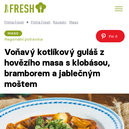
Prima Fresh
■
Prima Fresh
Recepty
Maso
Kuře
Polévky k večeři
Rychlé večeře
Trendy:
MASO
Pin it
Regionální potravina
Česká kuchyně
Čokoláda
Voňavý kotlíkový guláš z
hovězího masa s klobásou,
bramborem a jablečným
Témata
moštem
Recepty
Články
TV Program