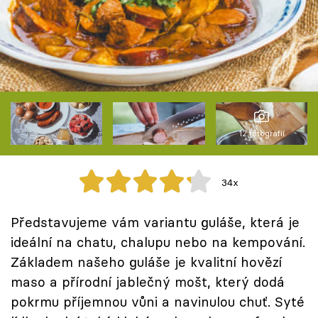
Škola vaření
Recepty z TV
Speciál: Cuketa
Těhotnej kuchař
12 fotografií
Sledujte prima+
34x
Přihlášení
Představujeme vám variantu guláše, která je
ideální na chatu, chalupu nebo na kempování.
Sledujte nás
Základem našeho guláše je kvalitní hovězí
maso a přírodní jablečný mošt, který dodá
pokrmu příjemnou vůni a navinulou chuť. Syté