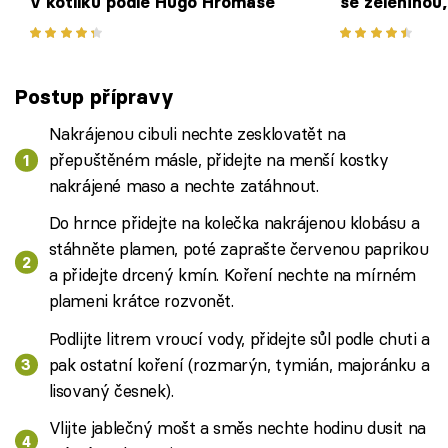
v kotlíku podle Hugo Hromase
se zeleninou
a těstovinam
Postup přípravy
Nakrájenou cibuli nechte zesklovatět na
přepuštěném másle, přidejte na menší kostky
nakrájené maso a nechte zatáhnout.
Do hrnce přidejte na kolečka nakrájenou klobásu a
stáhněte plamen, poté zaprašte červenou paprikou
a přidejte drcený kmín. Koření nechte na mírném
plameni krátce rozvonět.
Podlijte litrem vroucí vody, přidejte sůl podle chuti a
pak ostatní koření (rozmarýn, tymián, majoránku a
lisovaný česnek).
Vlijte jablečný mošt a směs nechte hodinu dusit na