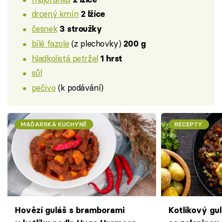
drcený kmín
2 lžíce
česnek
3 stroužky
bílé fazole
(z plechovky)
200 g
hladkolistá petržel
1 hrst
sůl
pečivo
(k podávání)
MAĎARSKÁ KUCHYNĚ
RECEPTY
Hovězí guláš s bramborami
Kotlíkový gu