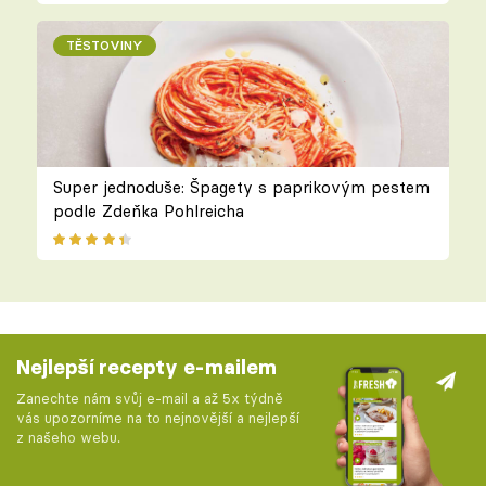
TĚSTOVINY
Super jednoduše: Špagety s paprikovým pestem
podle Zdeňka Pohlreicha
Nejlepší recepty e-mailem
Zanechte nám svůj e-mail a až 5x týdně
vás upozorníme na to nejnovější a nejlepší
z našeho webu.