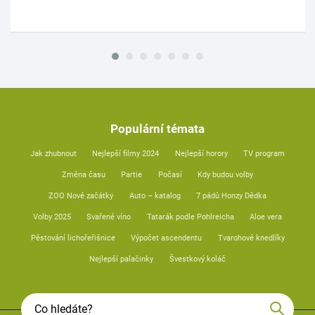
Populární témata
Jak zhubnout
Nejlepší filmy 2024
Nejlepší horory
TV program
Změna času
Partie
Počasí
Kdy budou volby
ZOO Nové začátky
Auto – katalog
7 pádů Honzy Dědka
Volby 2025
Svařené víno
Tatarák podle Pohlreicha
Aloe vera
Pěstování lichořeřišnice
Výpočet ascendentu
Tvarohové knedlíky
Nejlepší palačinky
Švestkový koláč