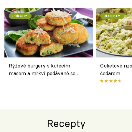
PŘÍLOHY
RECEPTY
Rýžové burgery s kuřecím
Cuketové rizo
masem a mrkví podávané se
čedarem
salátem – lehká a chutná večeře
Recepty