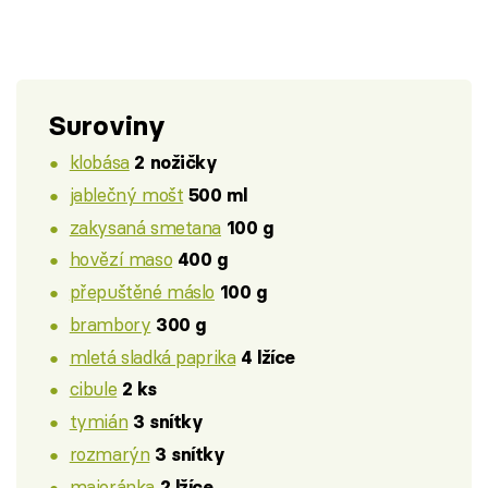
Suroviny
klobása
2 nožičky
jablečný mošt
500 ml
zakysaná smetana
100 g
hovězí maso
400 g
přepuštěné máslo
100 g
brambory
300 g
mletá sladká paprika
4 lžíce
cibule
2 ks
tymián
3 snítky
rozmarýn
3 snítky
majoránka
2 lžíce