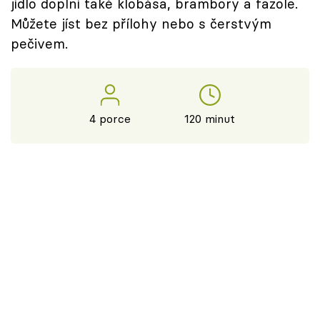
jídlo doplní také klobása, brambory a fazole.
Můžete jíst bez přílohy nebo s čerstvým
pečivem.
4 porce
120 minut