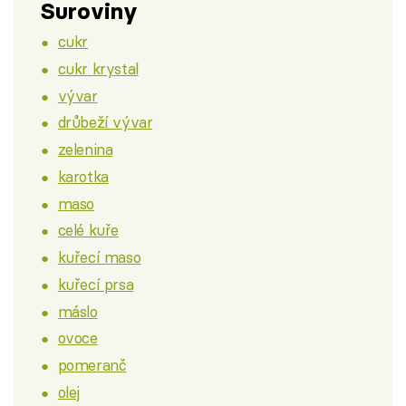
Suroviny
cukr
cukr krystal
vývar
drůbeží vývar
zelenina
karotka
maso
celé kuře
kuřecí maso
kuřecí prsa
máslo
ovoce
pomeranč
olej