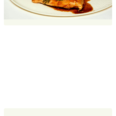
Škola vaření
1 porce
30 minut
Recepty z TV
Speciál: Cuketa
Těhotnej kuchař
Sledujte prima+
Přihlášení
Sledujte nás