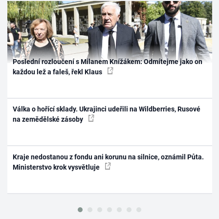
Poslední rozloučení s Milanem Knížákem: Odmítejme jako on
každou lež a faleš, řekl Klaus
Válka o hořící sklady. Ukrajinci udeřili na Wildberries, Rusové
na zemědělské zásoby
Kraje nedostanou z fondu ani korunu na silnice, oznámil Půta.
Ministerstvo krok vysvětluje