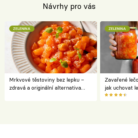
Návrhy pro vás
ZELENINA
ZELENINA
Mrkvové těstoviny bez lepku –
Zavařené lečo
zdravá a originální alternativa
jak uchovat l
klasiky