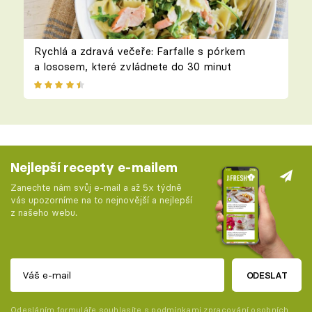
Rychlá a zdravá večeře: Farfalle s pórkem
a lososem, které zvládnete do 30 minut
Nejlepší recepty e-mailem
Zanechte nám svůj e-mail a až 5x týdně
vás upozorníme na to nejnovější a nejlepší
z našeho webu.
ODESLAT
Odesláním formuláře souhlasíte s
podmínkami zpracování osobních