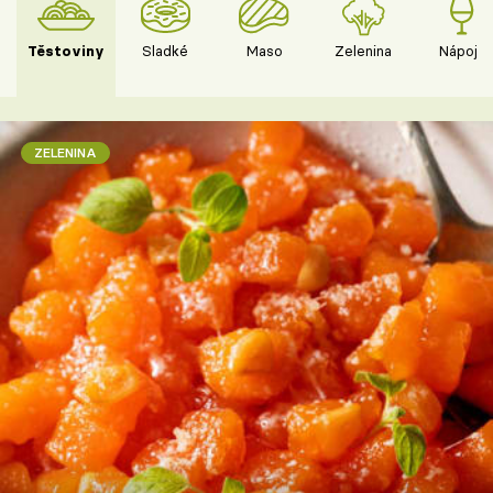
Těstoviny
Sladké
Maso
Zelenina
Nápoje
ZELENINA