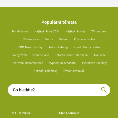
Populární témata
Jak zhubnout
Nejlepší filmy 2024
Nejlepší horory
TV program
Změna času
Partie
Počasí
Kdy budou volby
ZOO Nové začátky
Auto – katalog
7 pádů Honzy Dědka
Volby 2025
Svařené víno
Tatarák podle Pohlreicha
Aloe vera
Pěstování lichořeřišnice
Výpočet ascendentu
Tvarohové knedlíky
Nejlepší palačinky
Švestkový koláč
O FTV Prima
Management