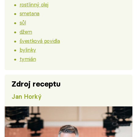
rostlinný olej
smetana
sůl
džem
švestková povidla
bylinky
tymián
Zdroj receptu
Jan Horký