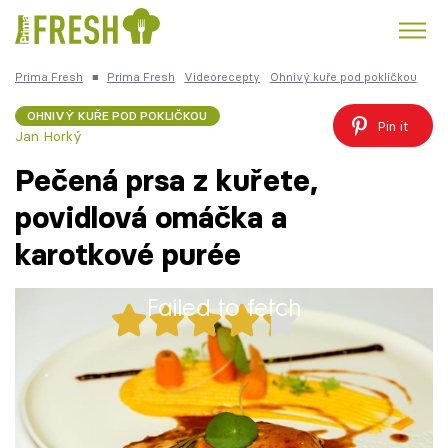
Prima Fresh
■
Prima Fresh
Videorecepty
Ohnivý kuře pod pokličkou
Kuře
Polévky k večeři
Rychlé večeře
Trendy:
OHNIVÝ KUŘE POD POKLIČKOU
Pin it
Jan Horký
Česká kuchyně
Čokoláda
Pečená prsa z kuřete,
povidlová omáčka a
karotkové purée
Témata
Failed to fetch
Recepty
28x
Články
Pečená prsa z kuřete, povidlová omáčka a
karotkové purée
TV Program