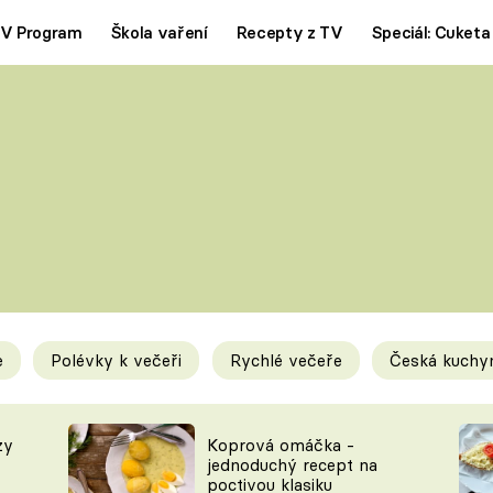
V Program
Škola vaření
Recepty z TV
Speciál: Cuketa
Polévky
Saláty
ČESKÁ KLASIKA
TĚSTOVIN
SILNÉ VÝVARY
SLADKÉ
KRÉMOVÉ
BEZMASÁ J
e
Polévky k večeři
Rychlé večeře
Česká kuchy
y
Tipy a triky
Novink
zy
Koprová omáčka -
jednoduchý recept na
poctivou klasiku
KAM ZA JÍDLEM
BLOG