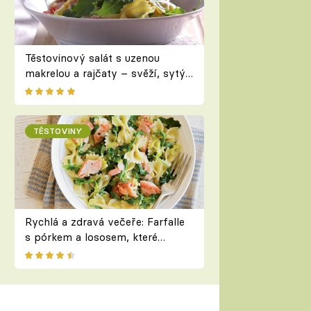
Těstovinový salát s uzenou
makrelou a rajčaty – svěží, sytý
a připravený během chvilky
TĚSTOVINY
Rychlá a zdravá večeře: Farfalle
s pórkem a lososem, které
zvládnete do 30 minut