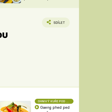
TORKY
ESH
SDÍLET
ou
OHNIVÝ KUŘE POD POKLIČKOU
Gaeng phed ped