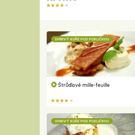
OHNIVÝ KUŘE POD POKLIČKOU
Štrůdlové mille-feuille
OHNIVÝ KUŘE POD POKLIČKOU