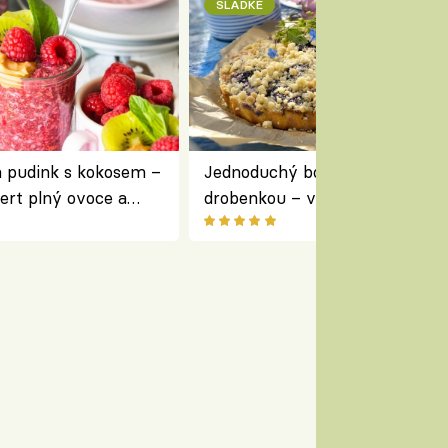
SLADKÉ
a pudink s kokosem –
Jednoduchý borůvkový koláč s
ert plný ovoce a
drobenkou – vláčný moučník p
ovoce