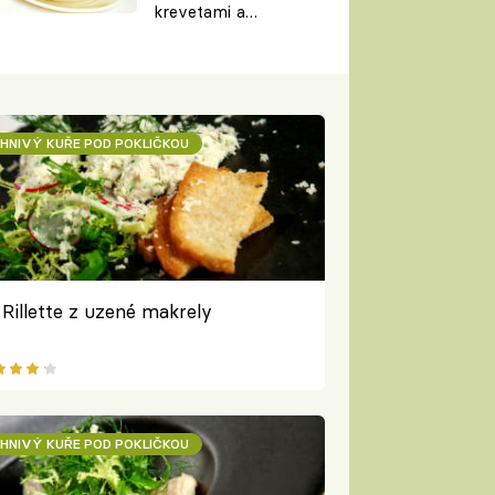
krevetami a
citrónovou trávou)
HNIVÝ KUŘE POD POKLIČKOU
Rillette z uzené makrely
HNIVÝ KUŘE POD POKLIČKOU