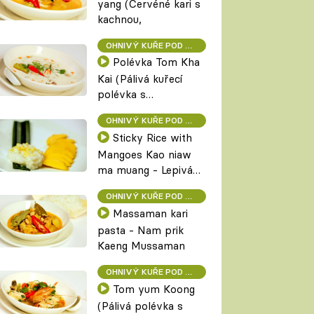
yang (Červéné kari s
kachnou,
OHNIVÝ KUŘE POD POKLIČKOU
Polévka Tom Kha
Kai (Pálivá kuřecí
polévka s
kokosovým mlékem
OHNIVÝ KUŘE POD POKLIČKOU
a galangou)
Sticky Rice with
Mangoes Kao niaw
ma muang - Lepivá
rýže s kokosovým
OHNIVÝ KUŘE POD POKLIČKOU
mlékem a mangem
Massaman kari
pasta - Nam prik
Kaeng Mussaman
OHNIVÝ KUŘE POD POKLIČKOU
Tom yum Koong
(Pálivá polévka s