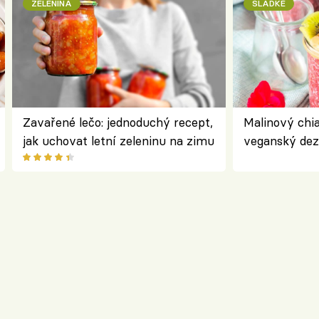
ZELENINA
SLADKÉ
Zavařené lečo: jednoduchý recept,
Malinový chi
jak uchovat letní zeleninu na zimu
veganský dez
ořechů