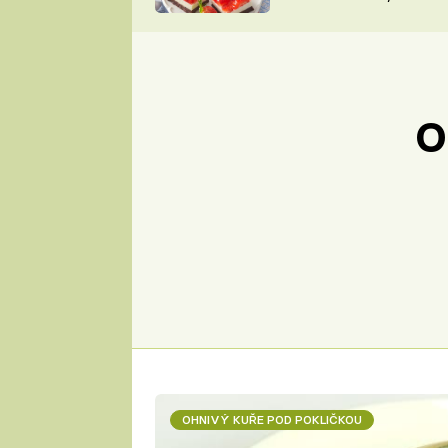
nepotřebujete troubu
ZDENĚK
ČESKO NA TALÍŘI
POHLREICH
KAROLÍNA,
JAROSLAV SAPÍK
DOMÁCÍ
KUCHAŘKA
KAROLÍNA
O
KAMBERSKÁ
OHNIVÝ KUŘE POD POKLIČKOU