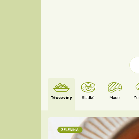
Těstoviny
Sladké
Maso
Ze
ZELENINA