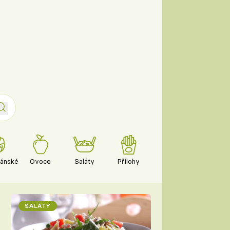
iánské
Ovoce
Saláty
Přílohy
SALÁTY