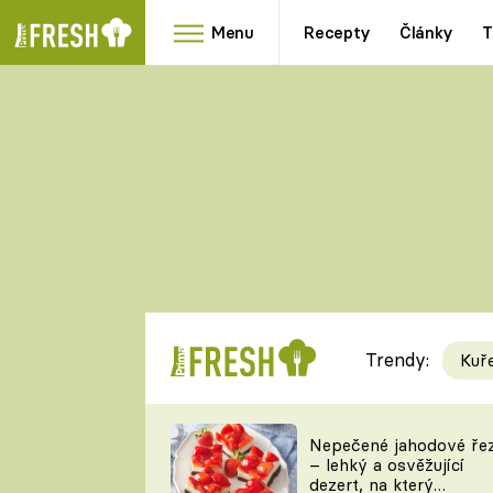
Menu
Recepty
Články
T
Oblíbené
Přílohy
recepty
HRANOLKY
HOUBY
KNEDLÍKY
DÝNĚ
KAŠE
RYCHLOVKY
Trendy:
Kuř
Populární
Videorecept
Nepečené jahodové ře
– lehký a osvěžující
kuchaři
dezert, na který
TEĎ VAŘÍ ŠÉF!