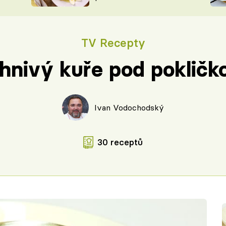
ŠÉFREDAK
VYCHYTÁVKY
SOUTĚŽ FR
NA NÁKUPECH
TV Recepty
ČASOPIS
hnivý kuře pod pokličk
Ivan Vodochodský
30 receptů