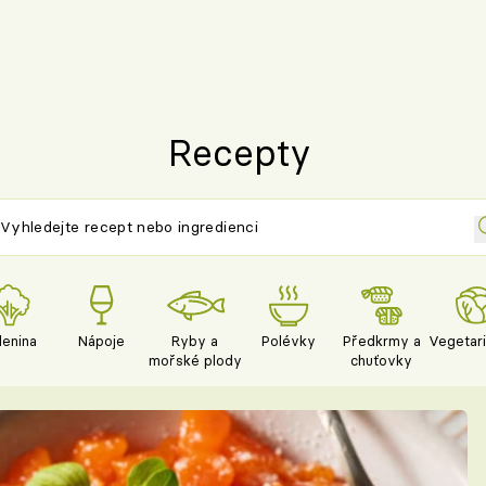
Recepty
lenina
Nápoje
Ryby a
Polévky
Předkrmy a
Vegetar
mořské plody
chuťovky