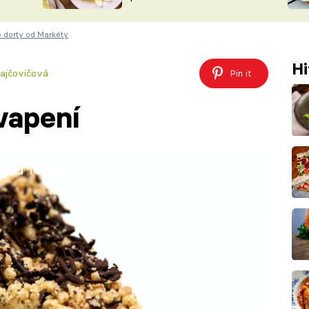
ŠÉFREDAK
VYCHYTÁVKY
 dorty od Markéty
SOUTĚŽ FR
NA NÁKUPECH
ČASOPIS
Hi
ajčovičová
Pin it
vapení
iled to fetch
30 minut