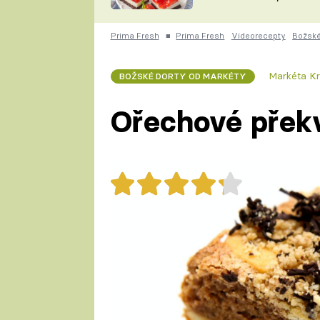
nepotřebujete troubu
ZDENĚK
ČESKO NA TALÍŘI
POHLREICH
Prima Fresh
■
Prima Fresh
Videorecepty
Božské
KAROLÍNA,
JAROSLAV SAPÍK
DOMÁCÍ
Markéta Kr
BOŽSKÉ DORTY OD MARKÉTY
KUCHAŘKA
KAROLÍNA
KAMBERSKÁ
Ořechové přek
Fa
40x
Ořechové překvapení
1 porce