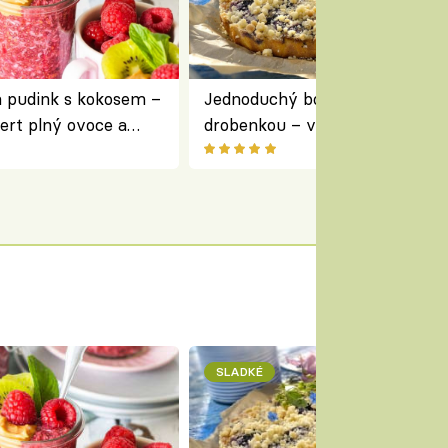
a pudink s kokosem –
Jednoduchý borůvkový koláč s
ert plný ovoce a
drobenkou – vláčný moučník p
ovoce
SLADKÉ