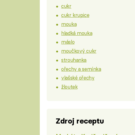
cukr
cukr krupice
mouka
hladká mouka
máslo
moučkový cukr
strouhanka
ořechy a semínka
vlašské ořechy
žloutek
Zdroj receptu