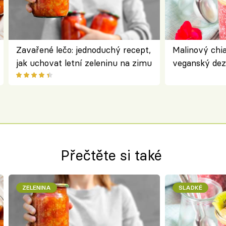
Zavařené lečo: jednoduchý recept,
Malinový chi
jak uchovat letní zeleninu na zimu
veganský dez
ořechů
Přečtěte si také
ZELENINA
SLADKÉ