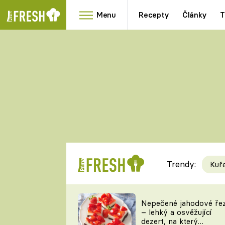
Menu
Recepty
Články
T
Oblíbené
Přílohy
recepty
HRANOLKY
HOUBY
KNEDLÍKY
DÝNĚ
KAŠE
RYCHLOVKY
Trendy:
Kuř
Populární
Videorecept
Nepečené jahodové ře
– lehký a osvěžující
kuchaři
dezert, na který
TEĎ VAŘÍ ŠÉF!