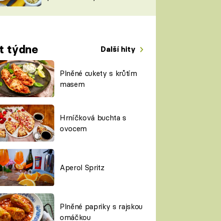
TORKY
ESH
t týdne
Další hity
Plněné cukety s krůtím
masem
Hrníčková buchta s
ovocem
Aperol Spritz
Plněné papriky s rajskou
omáčkou