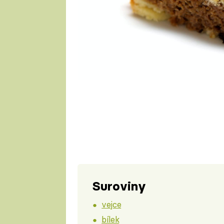
Suroviny
vejce
bílek