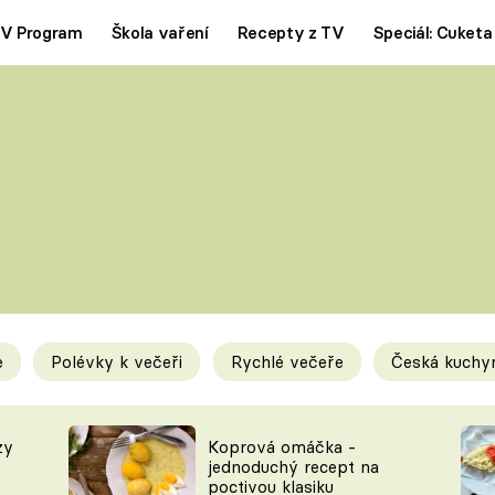
V Program
Škola vaření
Recepty z TV
Speciál: Cuketa
Polévky
Saláty
ČESKÁ KLASIKA
TĚSTOVIN
SILNÉ VÝVARY
SLADKÉ
KRÉMOVÉ
BEZMASÁ J
e
Polévky k večeři
Rychlé večeře
Česká kuchy
y
Tipy a triky
Novink
zy
Koprová omáčka -
jednoduchý recept na
poctivou klasiku
KAM ZA JÍDLEM
BLOG