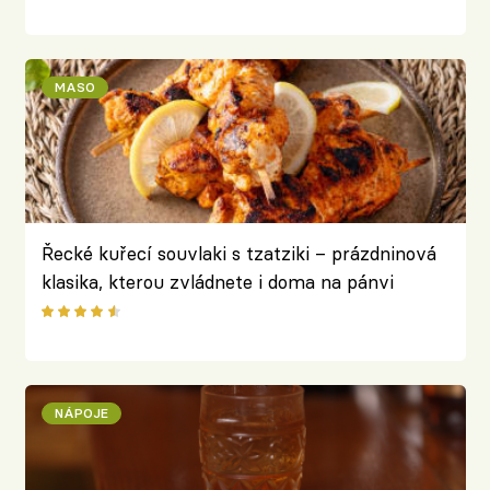
MASO
Řecké kuřecí souvlaki s tzatziki – prázdninová
klasika, kterou zvládnete i doma na pánvi
NÁPOJE