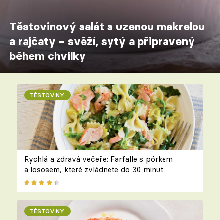
Těstovinový salát s uzenou makrelou
a rajčaty – svěží, sytý a připravený
během chvilky
TĚSTOVINY
Rychlá a zdravá večeře: Farfalle s pórkem
a lososem, které zvládnete do 30 minut
TĚSTOVINY