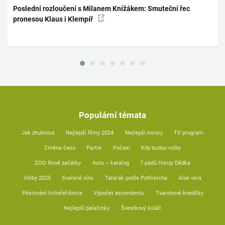
Poslední rozloučení s Milanem Knížákem: Smuteční řec
pronesou Klaus i Klempíř
Populární témata
Jak zhubnout
Nejlepší filmy 2024
Nejlepší horory
TV program
Změna času
Partie
Počasí
Kdy budou volby
ZOO Nové začátky
Auto – katalog
7 pádů Honzy Dědka
Volby 2025
Svařené víno
Tatarák podle Pohlreicha
Aloe vera
Pěstování lichořeřišnice
Výpočet ascendentu
Tvarohové knedlíky
Nejlepší palačinky
Švestkový koláč