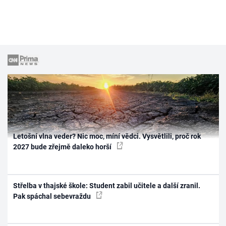
Letošní vlna veder? Nic moc, míní vědci. Vysvětlili, proč rok
2027 bude zřejmě daleko horší
Střelba v thajské škole: Student zabil učitele a další zranil.
Pak spáchal sebevraždu