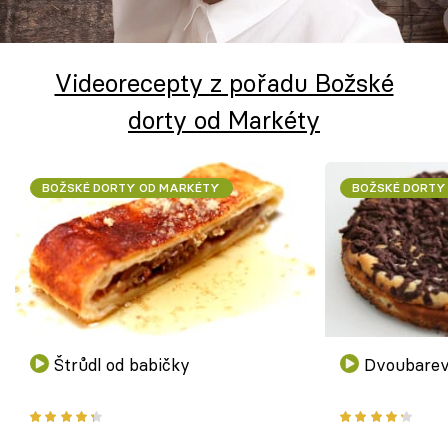
Škola vaření
Recepty z TV
Videorecepty z pořadu Božské
dorty od Markéty
Speciál: Cuketa
Těhotnej kuchař
BOŽSKÉ DORTY OD MARKÉTY
BOŽSKÉ DORTY
Sledujte prima+
Přihlášení
Sledujte nás
Štrůdl od babičky
Dvoubarev