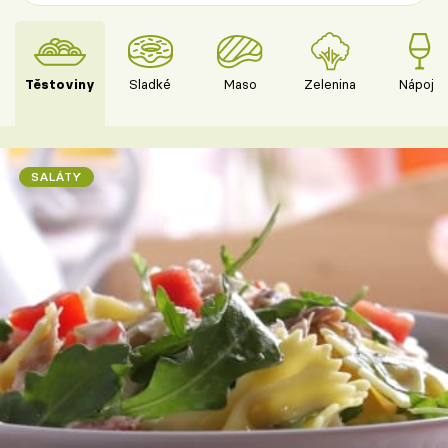
Těstoviny
Sladké
Maso
Zelenina
Nápoje
SALÁTY