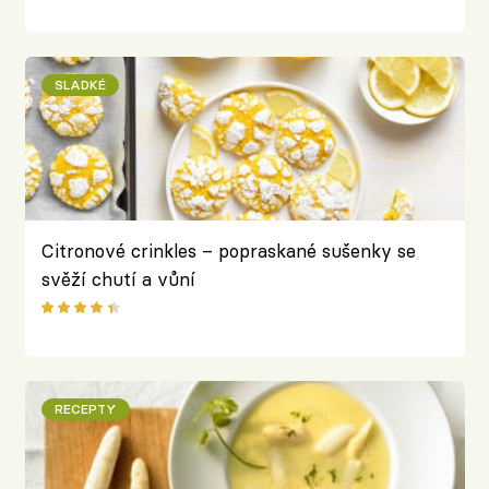
SLADKÉ
Citronové crinkles – popraskané sušenky se
svěží chutí a vůní
RECEPTY