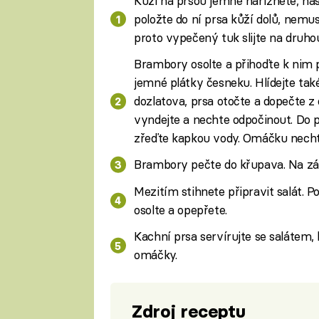
Kůži na prsou jemně nařízněte, nas
položte do ní prsa kůží dolů, nem
proto vypečený tuk slijte na druho
Brambory osolte a přihoďte k nim 
jemné plátky česneku. Hlídejte tak
dozlatova, prsa otočte a dopečte z 
vyndejte a nechte odpočinout. Do p
zřeďte kapkou vody. Omáčku nechte
Brambory pečte do křupava. Na zá
Mezitím stihnete připravit salát. P
osolte a opepřete.
Kachní prsa servírujte se saláte
omáčky.
Zdroj receptu