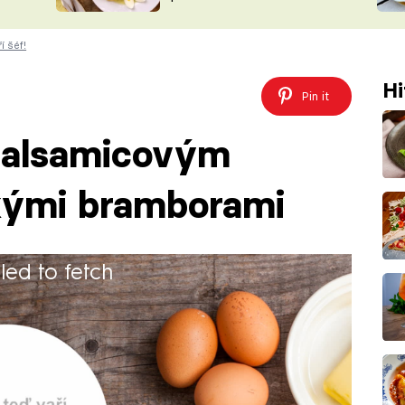
ŠÉFREDAK
VYCHYTÁVKY
í šéf!
SOUTĚŽ FR
NA NÁKUPECH
ČASOPIS
Hi
Pin it
 balsamicovým
kými bramborami
iled to fetch
alzamikový ocet a jako příloha dokonale