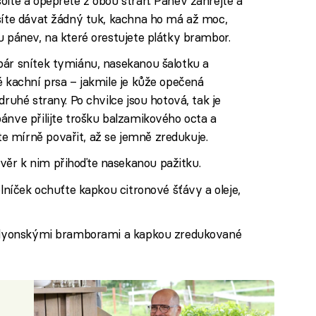
olte a opepřete z obou stran. Pánev zahřejte a
usíte dávat žádný tuk, kachna ho má až moc,
u pánev, na které orestujete plátky brambor.
pár snítek tymiánu, nasekanou šalotku a
é kachní prsa – jakmile je kůže opečená
druhé strany. Po chvilce jsou hotová, tak je
ánve přilijte trošku balzamikového octa a
 mírně povařit, až se jemně zredukuje.
věr k nim přihoďte nasekanou pažitku.
olníček ochuťte kapkou citronové šťávy a oleje,
m, lyonskými bramborami a kapkou zredukované