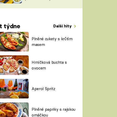
TORKY
ESH
t týdne
Další hity
Plněné cukety s krůtím
masem
Hrníčková buchta s
ovocem
Aperol Spritz
Plněné papriky s rajskou
omáčkou