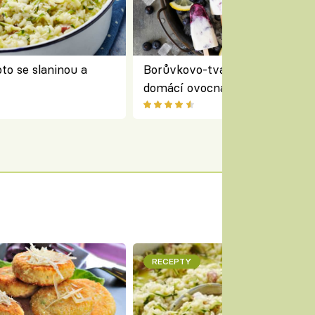
to se slaninou a
Borůvkovo-tvarohové nanuky 
domácí ovocná zmrzlina na dř
RECEPTY