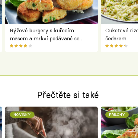
Rýžové burgery s kuřecím
Cuketové rizo
masem a mrkví podávané se
čedarem
salátem – lehká a chutná večeře
Přečtěte si také
NOVINKY
PŘÍLOHY