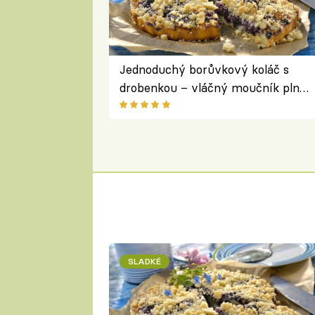
Jednoduchý borůvkový koláč s
drobenkou – vláčný moučník plný
ovoce
SLADKÉ