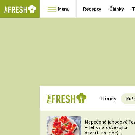
Menu
Recepty
Články
T
Oblíbené
Přílohy
recepty
HRANOLKY
HOUBY
KNEDLÍKY
DÝNĚ
KAŠE
RYCHLOVKY
Trendy:
Kuř
Populární
Videorecept
Nepečené jahodové ře
– lehký a osvěžující
kuchaři
dezert, na který
TEĎ VAŘÍ ŠÉF!