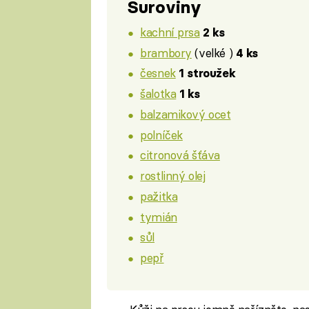
Suroviny
kachní prsa
2 ks
brambory
(velké )
4 ks
česnek
1 stroužek
šalotka
1 ks
balzamikový ocet
polníček
citronová šťáva
rostlinný olej
pažitka
tymián
sůl
pepř