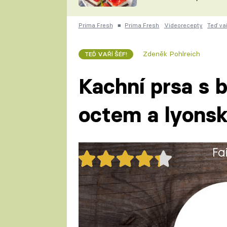
nepotřebujete troubu
ZDENĚK
ČESKO NA TALÍŘI
POHLREICH
Prima Fresh
■
Prima Fresh
Videorecepty
Teď vař
KAROLÍNA,
JAROSLAV SAPÍK
DOMÁCÍ
Zdeněk Pohlreich
TEĎ VAŘÍ ŠÉF!
KUCHAŘKA
KAROLÍNA
KAMBERSKÁ
Kachní prsa s
octem a lyons
Fa
31x
Pikantní chuť kachně dodává b
posloužily lyonské brambory.