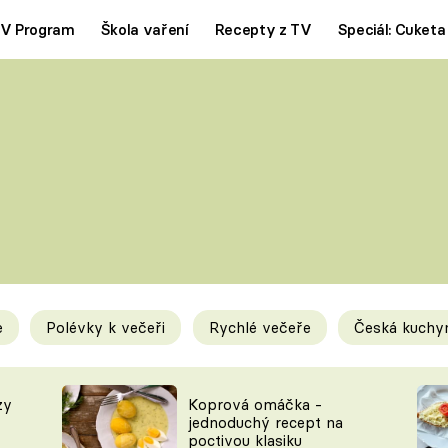
V Program
Škola vaření
Recepty z TV
Speciál: Cuketa
Polévky
Saláty
ČESKÁ KLASIKA
TĚSTOVIN
SILNÉ VÝVARY
SLADKÉ
KRÉMOVÉ
BEZMASÁ J
e
Polévky k večeři
Rychlé večeře
Česká kuchy
y
Tipy a triky
Novink
zy
Koprová omáčka -
jednoduchý recept na
poctivou klasiku
KAM ZA JÍDLEM
BLOG