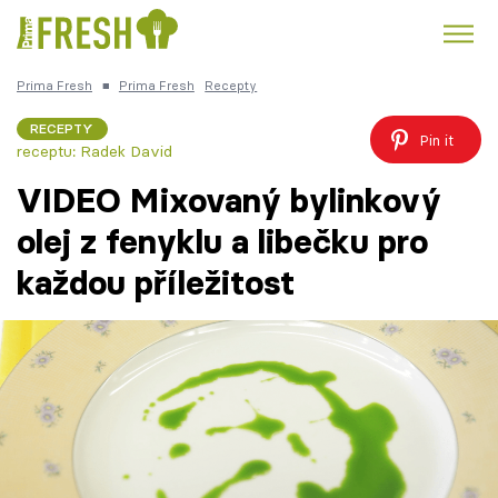
Prima Fresh
■
Prima Fresh
Recepty
Kuře
Polévky k večeři
Rychlé večeře
Trendy:
RECEPTY
Pin it
receptu: Radek David
Česká kuchyně
Čokoláda
VIDEO Mixovaný bylinkový
olej z fenyklu a libečku pro
každou příležitost
Témata
Recepty
Články
TV Program