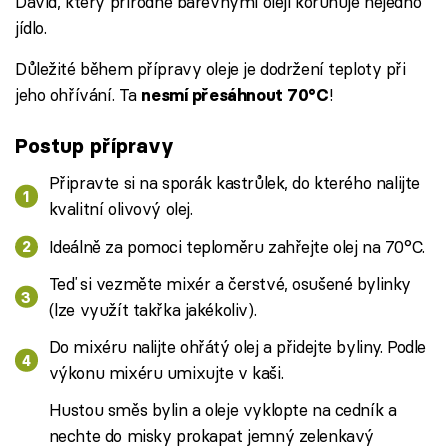
David, který přírodně barevnými oleji korunuje nejedno
jídlo.
Důležité během přípravy oleje je dodržení teploty při
jeho ohřívání. Ta
!
nesmí přesáhnout 70°C
Postup přípravy
Připravte si na sporák kastrůlek, do kterého nalijte
kvalitní olivový olej.
Ideálně za pomoci teploměru zahřejte olej na 70°C.
Teď si vezměte mixér a čerstvé, osušené bylinky
(lze využít takřka jakékoliv).
Do mixéru nalijte ohřátý olej a přidejte byliny. Podle
výkonu mixéru umixujte v kaši.
Hustou směs bylin a oleje vyklopte na cedník a
nechte do misky prokapat jemný zelenkavý