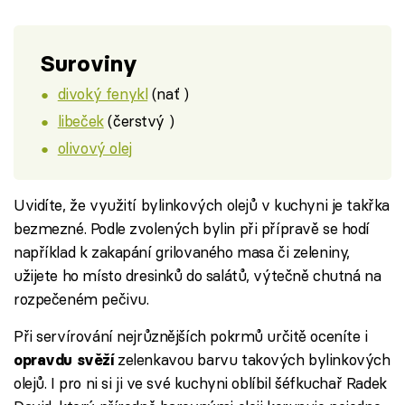
Suroviny
divoký fenykl
(nať )
libeček
(čerstvý )
olivový olej
Uvidíte, že využití bylinkových olejů v kuchyni je takřka
bezmezné. Podle zvolených bylin při přípravě se hodí
například k zakapání grilovaného masa či zeleniny,
užijete ho místo dresinků do salátů, výtečně chutná na
rozpečeném pečivu.
Při servírování nejrůznějších pokrmů určitě oceníte i
zelenkavou barvu takových bylinkových
opravdu svěží
olejů. I pro ni si ji ve své kuchyni oblíbil šéfkuchař Radek