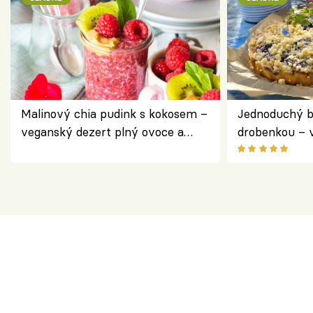
Malinový chia pudink s kokosem –
Jednoduchý b
veganský dezert plný ovoce a
drobenkou – 
ořechů
ovoce