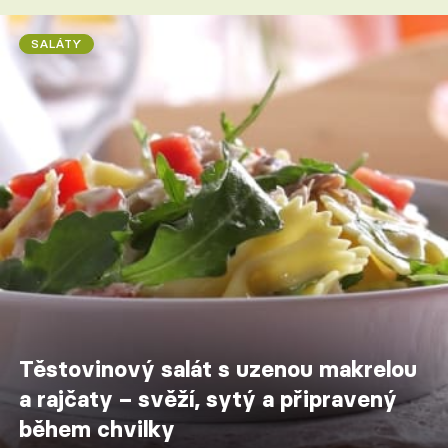
SALÁTY
Těstovinový salát s uzenou makrelou
a rajčaty – svěží, sytý a připravený
během chvilky