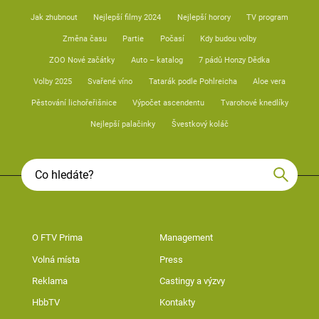
Jak zhubnout
Nejlepší filmy 2024
Nejlepší horory
TV program
Změna času
Partie
Počasí
Kdy budou volby
ZOO Nové začátky
Auto – katalog
7 pádů Honzy Dědka
Volby 2025
Svařené víno
Tatarák podle Pohlreicha
Aloe vera
Pěstování lichořeřišnice
Výpočet ascendentu
Tvarohové knedlíky
Nejlepší palačinky
Švestkový koláč
O FTV Prima
Management
Volná místa
Press
Reklama
Castingy a výzvy
HbbTV
Kontakty