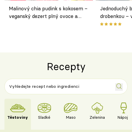
Malinový chia pudink s kokosem –
Jednoduchý b
veganský dezert plný ovoce a
drobenkou – 
ořechů
ovoce
Recepty
Těstoviny
Sladké
Maso
Zelenina
Nápoje