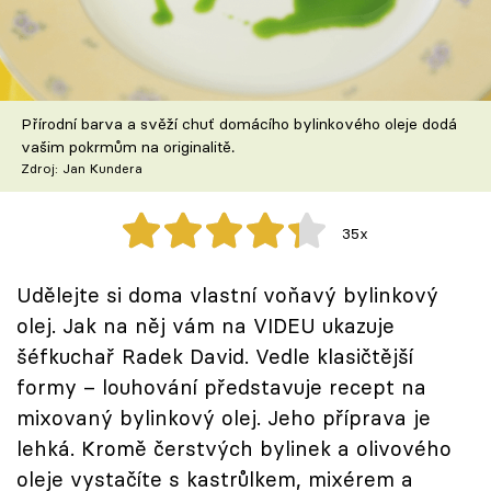
Škola vaření
Recepty z TV
Přírodní barva a svěží chuť domácího bylinkového oleje dodá
Speciál: Cuketa
vašim pokrmům na originalitě.
Zdroj: Jan Kundera
Těhotnej kuchař
35x
Sledujte prima+
Udělejte si doma vlastní voňavý bylinkový
Přihlášení
olej. Jak na něj vám na VIDEU ukazuje
šéfkuchař Radek David. Vedle klasičtější
formy – louhování představuje recept na
Sledujte nás
mixovaný bylinkový olej. Jeho příprava je
lehká. Kromě čerstvých bylinek a olivového
oleje vystačíte s kastrůlkem, mixérem a