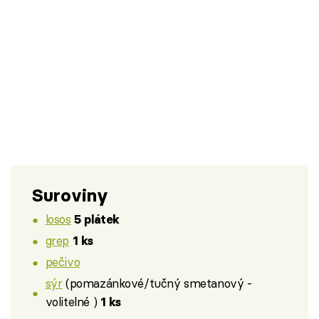
Suroviny
losos
5 plátek
grep
1 ks
pečivo
sýr
(pomazánkové/tučný smetanový -
volitelné )
1 ks