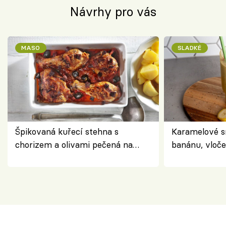
Návrhy pro vás
MASO
SLADKÉ
Špikovaná kuřecí stehna s
Karamelové s
chorizem a olivami pečená na
banánu, vloče
letní zelenině – šťavnaté maso s
snídaně do sk
výraznou chutí inspirovanou
Španělskem