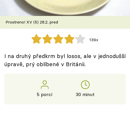
Škola vaření
Recepty z TV
Prostreno! XV (5) 28.2. pred
Speciál: Cuketa
139x
Těhotnej kuchař
I na druhý předkrm byl losos, ale v jednodušší
Sledujte prima+
úpravě, prý oblíbené v Británii.
Přihlášení
5 porcí
30 minut
Sledujte nás