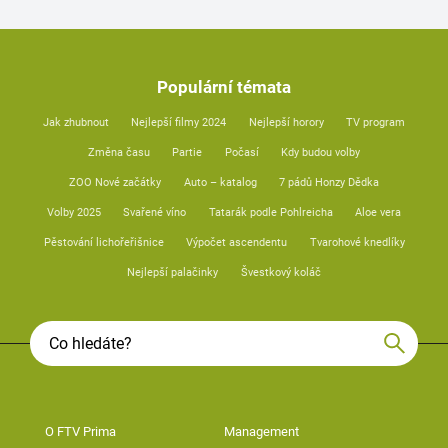
Populární témata
Jak zhubnout
Nejlepší filmy 2024
Nejlepší horory
TV program
Změna času
Partie
Počasí
Kdy budou volby
ZOO Nové začátky
Auto – katalog
7 pádů Honzy Dědka
Volby 2025
Svařené víno
Tatarák podle Pohlreicha
Aloe vera
Pěstování lichořeřišnice
Výpočet ascendentu
Tvarohové knedlíky
Nejlepší palačinky
Švestkový koláč
O FTV Prima
Management