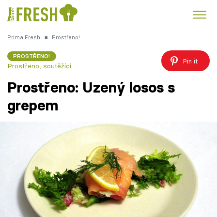
Prima Fresh
■
Prostřeno!
Kuře
Polévky k večeři
Rychlé večeře
Trendy:
PROSTŘENO!
Pin it
Prostřeno, soutěžící
Česká kuchyně
Čokoláda
Prostřeno: Uzený losos s
grepem
Témata
Recepty
Články
TV Program