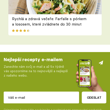
Rychlá a zdravá večeře: Farfalle s pórkem
a lososem, které zvládnete do 30 minut
Nejlepší recepty e-mailem
Zanechte nám svůj e-mail a až 5x týdně
vás upozorníme na to nejnovější a nejlepší
z našeho webu.
ODESLAT
Odesláním formuláře souhlasíte s
podmínkami zpracování osobních