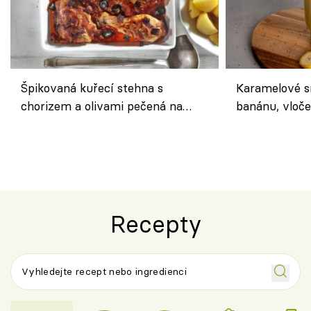
Špikovaná kuřecí stehna s
Karamelové s
chorizem a olivami pečená na
banánu, vloče
letní zelenině – šťavnaté maso s
snídaně do sk
výraznou chutí inspirovanou
Španělskem
Recepty