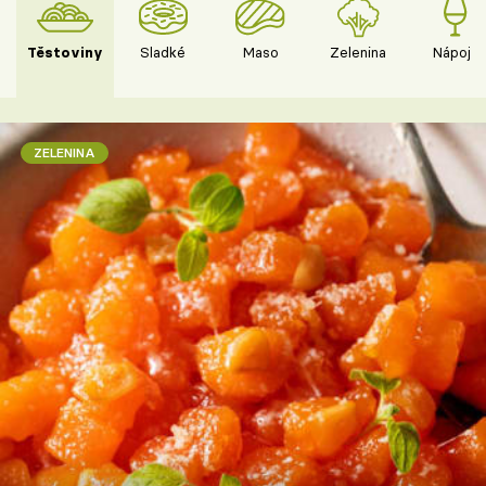
Těstoviny
Sladké
Maso
Zelenina
Nápoje
ZELENINA