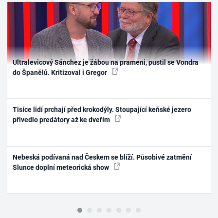
Ultralevicový Sánchez je žábou na prameni, pustil se Vondra
do Španělů. Kritizoval i Gregor
Tisíce lidí prchají před krokodýly. Stoupající keňské jezero
přivedlo predátory až ke dveřím
Nebeská podívaná nad Českem se blíží. Působivé zatmění
Slunce doplní meteorická show