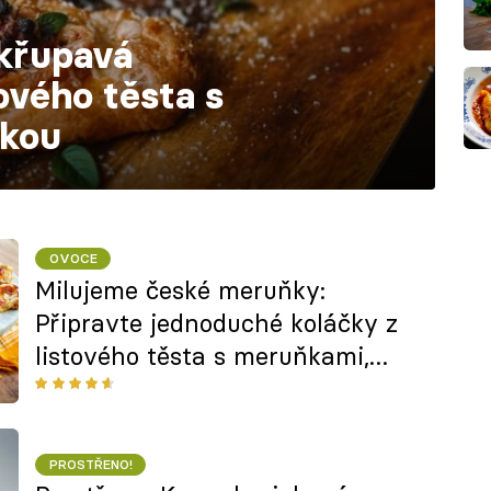
křupavá
ového těsta s
čkou
OVOCE
Milujeme české meruňky:
Připravte jednoduché koláčky z
listového těsta s meruňkami,
krémovým sýrem a mandlemi
PROSTŘENO!