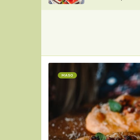
nepotřebujete troubu
ZDENĚK
ČESKO NA TALÍŘI
POHLREICH
KAROLÍNA,
JAROSLAV SAPÍK
DOMÁCÍ
KUCHAŘKA
KAROLÍNA
KAMBERSKÁ
MASO