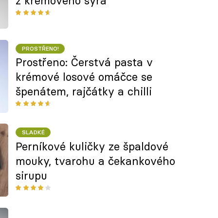
z krémového sýra
PROSTŘENO!
Prostřeno: Čerstvá pasta v
krémové losové omáčce se
špenátem, rajčátky a chilli
SLADKÉ
Perníkové kuličky ze špaldové
mouky, tvarohu a čekankového
sirupu