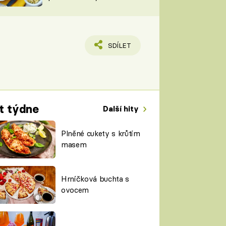
TORKY
ESH
SDÍLET
t týdne
Další hity
Plněné cukety s krůtím
masem
Hrníčková buchta s
ovocem