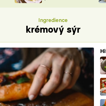
ŠÉFREDAK
VYCHYTÁVKY
SOUTĚŽ FR
NA NÁKUPECH
Ingredience
ČASOPIS
krémový sýr
Hi