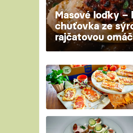
Masové loďky – 
chuťovka ze sýr
rajčatovou omá