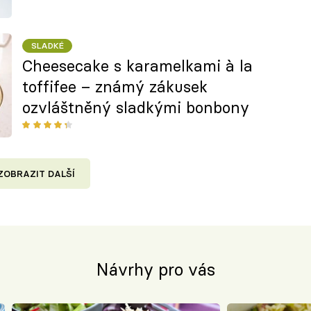
SLADKÉ
Cheesecake s karamelkami à la
toffifee – známý zákusek
ozvláštněný sladkými bonbony
ZOBRAZIT DALŠÍ
Návrhy pro vás