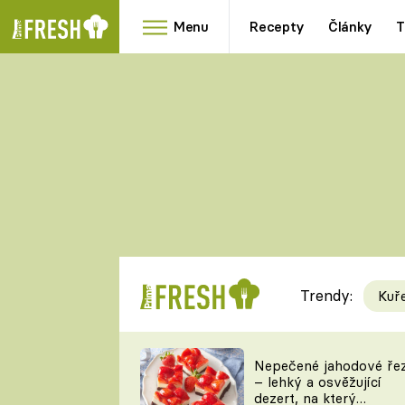
Menu
Recepty
Články
T
Oblíbené
Přílohy
recepty
HRANOLKY
HOUBY
KNEDLÍKY
DÝNĚ
KAŠE
RYCHLOVKY
Trendy:
Kuř
Populární
Videorecept
Nepečené jahodové ře
– lehký a osvěžující
kuchaři
dezert, na který
TEĎ VAŘÍ ŠÉF!