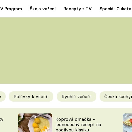
V Program
Škola vaření
Recepty z TV
Speciál: Cuketa
Polévky
Saláty
ČESKÁ KLASIKA
TĚSTOVIN
SILNÉ VÝVARY
SLADKÉ
KRÉMOVÉ
BEZMASÁ J
e
Polévky k večeři
Rychlé večeře
Česká kuchy
y
Tipy a triky
Novink
zy
Koprová omáčka -
jednoduchý recept na
poctivou klasiku
KAM ZA JÍDLEM
BLOG