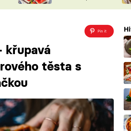
nepotřebujete troubu
ŠÉFREDAK
VYCHYTÁVKY
SOUTĚŽ FR
NA NÁKUPECH
ČASOPIS
Hi
Pin it
– křupavá
rového těsta s
áčkou