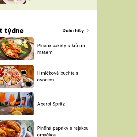
TORKY
ESH
t týdne
Další hity
Plněné cukety s krůtím
masem
Hrníčková buchta s
ovocem
Aperol Spritz
Plněné papriky s rajskou
omáčkou