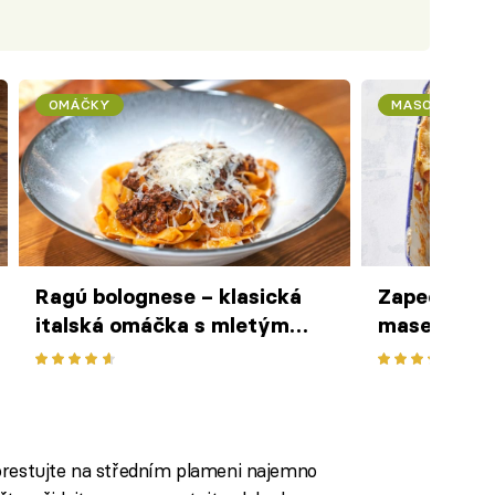
OMÁČKY
MASO
Ragú bolognese – klasická
Zapečené l
italská omáčka s mletým
masem a m
masem a rajčaty podle Filipa
poctivá ital
Sajlera
pekáčku
orestujte na středním plameni najemno