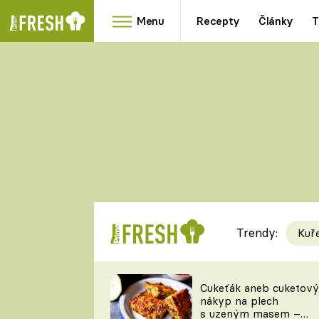
Menu
Recepty
Články
T
Oblíbené
Přílohy
recepty
HRANOLKY
HOUBY
KNEDLÍKY
DÝNĚ
KAŠE
RYCHLOVKY
Trendy:
Kuř
Populární
Videorecept
Cukeťák aneb cuketový
nákyp na plech
kuchaři
s uzeným masem –
TEĎ VAŘÍ ŠÉF!