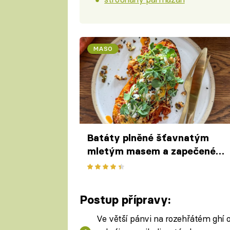
MASO
Batáty plněné šťavnatým
mletým masem a zapečené s
čedarem – lákavý oběd pro
celou rodinu
Postup přípravy:
Ve větší pánvi na rozehřátém ghí 