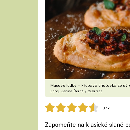
Masové loďky – křupavá chuťovka ze sýr
Zdroj: Janina Černá / Cukrfree
37x
Zapomeňte na klasické slané p