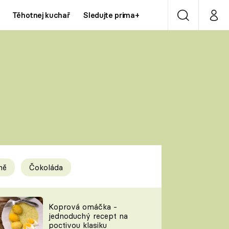
Těhotnej kuchař
Sledujte prima+
Vyhledávání
Můj p
Prima+
Y
CNN Prima NEWS
Prima ZOOM
ÍDLA
Prima LIVING
Prima Ženy
ně
Čokoláda
Prima LAJK
y
Koprová omáčka -
jednoduchý recept na
Sledujte nás
poctivou klasiku