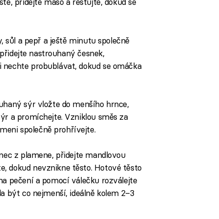
te, přidejte maso a restujte, dokud se
y, sůl a pepř a ještě minutu společně
, přidejte nastrouhaný česnek,
i nechte probublávat, dokud se omáčka
ouhaný sýr vložte do menšího hrnce,
sýr a promíchejte. Vzniklou směs za
eni společně prohřívejte.
rnec z plamene, přidejte mandlovou
, dokud nevznikne těsto. Hotové těsto
na pečení a pomocí válečku rozválejte
la být co nejmenší, ideálně kolem 2–3