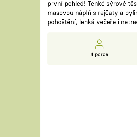
první pohled! Tenké sýrové t
masovou náplň s rajčaty a bylin
pohoštění, lehká večeře i netra
4 porce