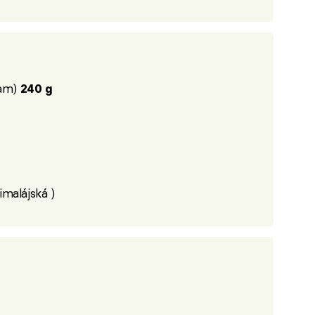
dam)
240 g
malájská )