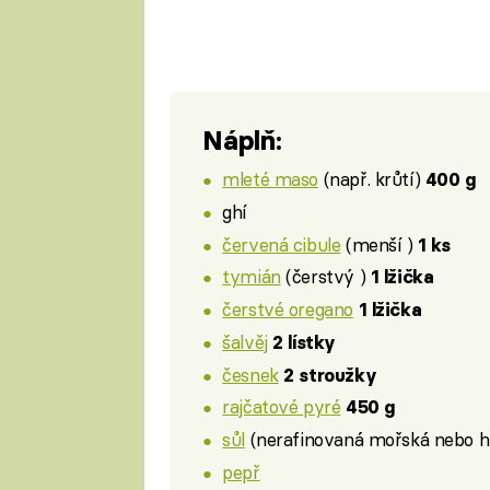
Náplň:
mleté maso
(např. krůtí)
400 g
ghí
červená cibule
(menší )
1 ks
tymián
(čerstvý )
1 lžička
čerstvé oregano
1 lžička
šalvěj
2 lístky
česnek
2 stroužky
rajčatové pyré
450 g
sůl
(nerafinovaná mořská nebo h
pepř