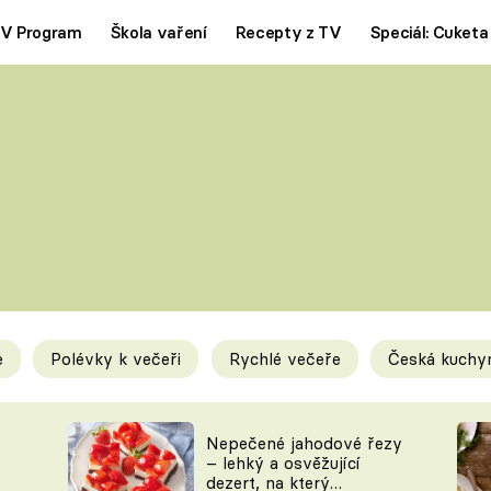
V Program
Škola vaření
Recepty z TV
Speciál: Cuketa
Polévky
Saláty
ČESKÁ KLASIKA
TĚSTOVIN
SILNÉ VÝVARY
SLADKÉ
KRÉMOVÉ
BEZMASÁ J
e
Polévky k večeři
Rychlé večeře
Česká kuchy
y
Tipy a triky
Novink
Nepečené jahodové řezy
– lehký a osvěžující
dezert, na který
KAM ZA JÍDLEM
BLOG