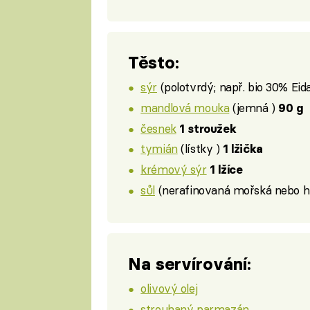
Těsto:
sýr
(polotvrdý; např. bio 30% Ei
mandlová mouka
(jemná )
90 g
česnek
1 stroužek
tymián
(lístky )
1 lžička
krémový sýr
1 lžíce
sůl
(nerafinovaná mořská nebo hi
Na servírování:
olivový olej
strouhaný parmazán