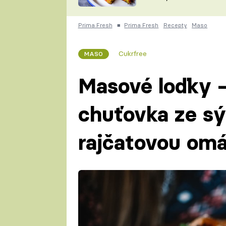
skvělý způsob, jak
ZDENĚK
zpracovat přerostlé
ČESKO NA TALÍŘI
cukety
POHLREICH
Prima Fresh
■
Prima Fresh
Recepty
Maso
KAROLÍNA,
JAROSLAV SAPÍK
DOMÁCÍ
Cukrfree
MASO
KUCHAŘKA
KAROLÍNA
KAMBERSKÁ
Masové loďky 
chuťovka ze sý
rajčatovou om