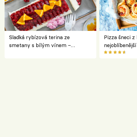
Sladká rybízová terina ze
Pizza šneci z 
smetany s bílým vínem –
nejoblíbenějš
osvěžující dezert s ovocem