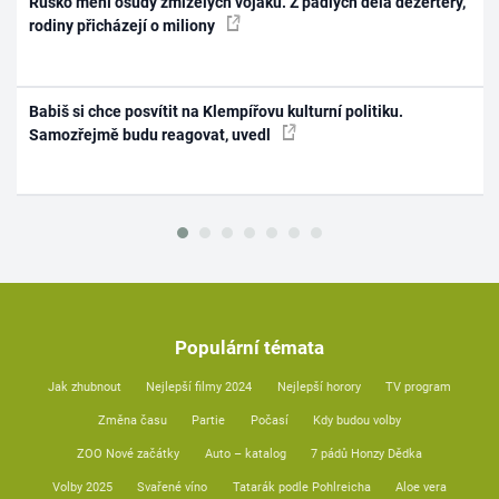
Rusko mění osudy zmizelých vojáků. Z padlých dělá dezertéry,
rodiny přicházejí o miliony
Babiš si chce posvítit na Klempířovu kulturní politiku.
Samozřejmě budu reagovat, uvedl
Populární témata
Jak zhubnout
Nejlepší filmy 2024
Nejlepší horory
TV program
Změna času
Partie
Počasí
Kdy budou volby
ZOO Nové začátky
Auto – katalog
7 pádů Honzy Dědka
Volby 2025
Svařené víno
Tatarák podle Pohlreicha
Aloe vera