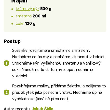
Náplň
krémový sýr
500 g
smetana
200 ml
cukr
120 g
Postup
Sušenky rozdrtíme a smícháme s máslem.
Natlačíme do formy a necháme ztuhnout v lednici.
Smícháme sýr, vyšlehanou smetanu a vanilkový
cukr. Nandáme to do formy a opět necháme
v lednici.
Rozehřejeme maliny, přidáme želatinu a nalijeme to
přes zbytek jako poslední vrstvu. Necháme úplně
vychladnout (ideálně přes noc).
Autor receptu:
Jakub Šídlo