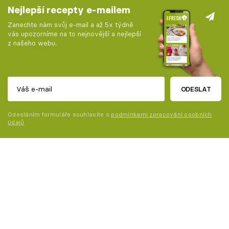
Nejlepší recepty e-mailem
Zanechte nám svůj e-mail a až 5x týdně
vás upozorníme na to nejnovější a nejlepší
z našeho webu.
ODESLAT
Odesláním formuláře souhlasíte s
podmínkami zpracování osobních
údajů