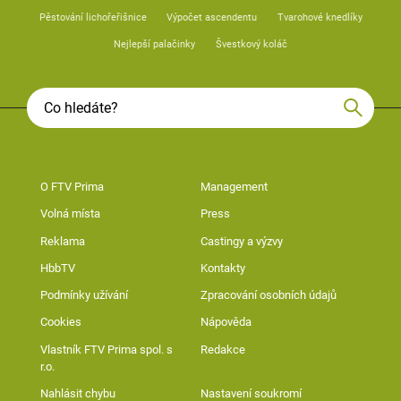
Pěstování lichořeřišnice
Výpočet ascendentu
Tvarohové knedlíky
Nejlepší palačinky
Švestkový koláč
O FTV Prima
Management
Volná místa
Press
Reklama
Castingy a výzvy
HbbTV
Kontakty
Podmínky užívání
Zpracování osobních údajů
Cookies
Nápověda
Vlastník FTV Prima spol. s
Redakce
r.o.
Nahlásit chybu
Nastavení soukromí