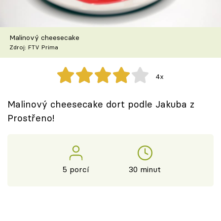
Škola vaření
Recepty z TV
Malinový cheesecake
Zdroj: FTV Prima
Speciál: Cuketa
4x
Těhotnej kuchař
Malinový cheesecake dort podle Jakuba z
Sledujte prima+
Prostřeno!
Přihlášení
5 porcí
30 minut
Sledujte nás