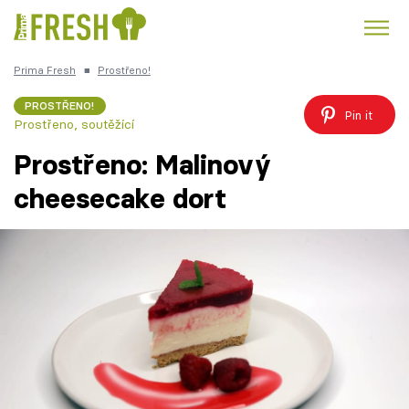
Prima Fresh
■
Prostřeno!
Kuře
Polévky k večeři
Rychlé večeře
Trendy:
PROSTŘENO!
Pin it
Prostřeno, soutěžící
Česká kuchyně
Čokoláda
Prostřeno: Malinový
cheesecake dort
Témata
Recepty
Články
TV Program