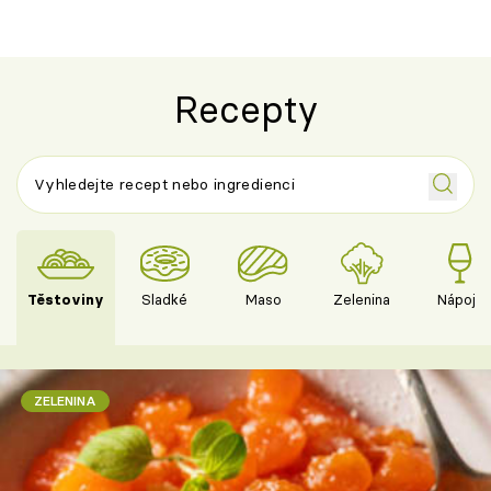
Recepty
Těstoviny
Sladké
Maso
Zelenina
Nápoje
ZELENINA