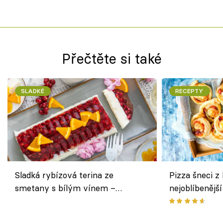
Přečtěte si také
SLADKÉ
RECEPTY
Sladká rybízová terina ze
Pizza šneci z 
smetany s bílým vínem –
nejoblíbenějš
osvěžující dezert s ovocem