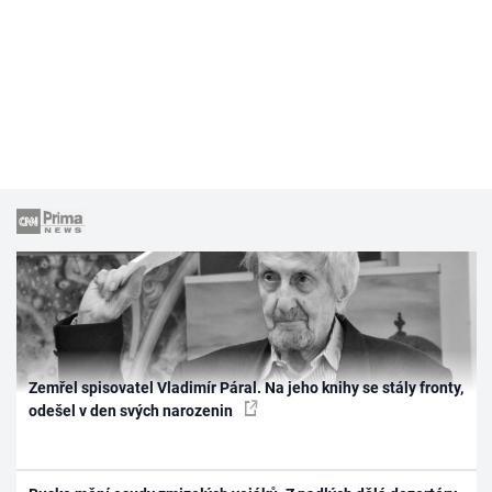
Zemřel spisovatel Vladimír Páral. Na jeho knihy se stály fronty,
odešel v den svých narozenin