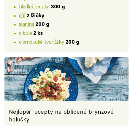
hladká mouka
300 g
sůl
2 lžičky
slanina
200 g
cibule
2 ks
olomoucké tvarůžky
200 g
Nejlepší recepty na oblíbené brynzové
halušky