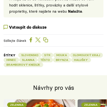
hodit sklenice, štítky, provázky a další stylové
proprietky, které najdete na webu
Naložto
.
Vstoupit do diskuze
Sdílejte článek
ŠTÍTKY
SLOVENSKO
SÝR
MOUKA
OLOMOUCKÝ KRAJ
HRNEC
SLANINA
TĚSTO
BRYNZA
HALUŠKY
BRAMBOROVÝ KNEDLÍK
Návrhy pro vás
ZELENINA
ZELENINA