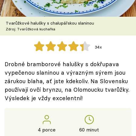
Škola vaření
Recepty z TV
Tvarůžkové halušky s chalupářskou slaninou
Zdroj: Tvarůžková kuchařka
Speciál: Cuketa
34x
Těhotnej kuchař
Drobné bramborové halušky s dokřupava
Sledujte prima+
vypečenou slaninou a výrazným sýrem jsou
zárukou blaha, ať jste kdekoliv. Na Slovensku
Přihlášení
používají ovčí brynzu, na Olomoucku tvarůžky.
Výsledek je vždy excelentní!
Sledujte nás
4 porce
60 minut