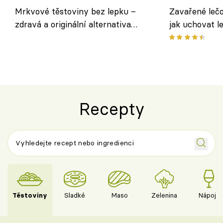
Mrkvové těstoviny bez lepku –
Zavařené lečo
zdravá a originální alternativa
jak uchovat l
klasiky
Recepty
Těstoviny
Sladké
Maso
Zelenina
Nápoje