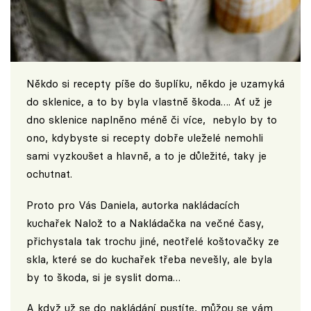
Někdo si recepty píše do šuplíku, někdo je uzamyká
do sklenice, a to by byla vlastně škoda…. Ať už je
dno sklenice naplněno méně či více, nebylo by to
ono, kdybyste si recepty dobře uleželé nemohli
sami vyzkoušet a hlavně, a to je důležité, taky je
ochutnat.
Proto pro Vás Daniela, autorka nakládacích
kuchařek Nalož to a Nakládačka na večné časy,
přichystala tak trochu jiné, neotřelé koštovačky ze
skla, které se do kuchařek třeba nevešly, ale byla
by to škoda, si je syslit doma…
A když už se do nakládání pustíte, můžou se vám