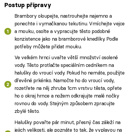
Postup přípravy
Brambory oloupejte, nastrouhejte najemno a
ponechte i vymačkanou tekutinu. Vmíchejte vejce
a mouku, osolte a vypracujte těsto podobné
konzistence jako na bramborové knedlíky. Podle
potřeby můžete přidat mouku.
Ve velkém hrnci uvařte větší množství osolené
vody. Těsto protlačte speciálním cedníkem na
halušky do vroucí vody. Pokud ho nemáte, použijte
dřevěné prkénko. Namočte ho do vroucí vody,
rozetřete na něj zhruba 1cm vrstvu těsta, opřete
ho o okraj hrnce a nožem odkrajujte malé nočky
rovnou do vody. Stejným způsobem zpracujte
zbylé těsto.
Halušky povařte pár minut, přesný čas záleží na
jejich velikosti, ale poznáte to tak, že vyplavou na