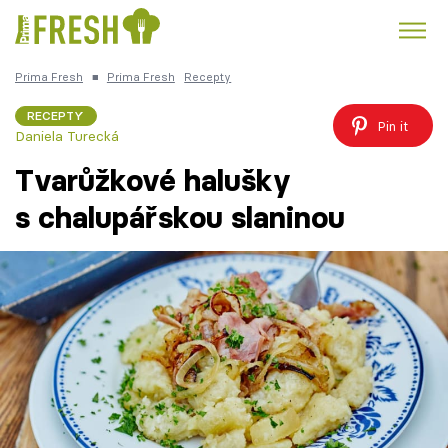
Prima Fresh
■
Prima Fresh
Recepty
Kuře
Polévky k večeři
Rychlé večeře
Trendy:
RECEPTY
Pin it
Daniela Turecká
Česká kuchyně
Čokoláda
Tvarůžkové halušky
s chalupářskou slaninou
Témata
Recepty
Články
TV Program