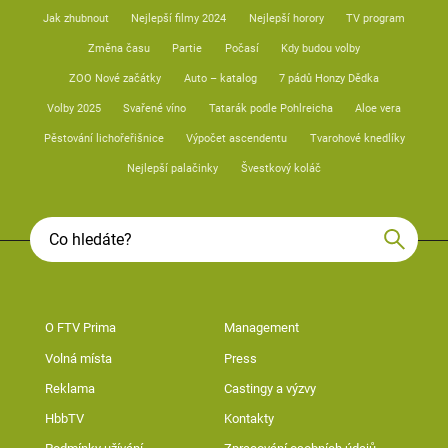
Jak zhubnout
Nejlepší filmy 2024
Nejlepší horory
TV program
Změna času
Partie
Počasí
Kdy budou volby
ZOO Nové začátky
Auto – katalog
7 pádů Honzy Dědka
Volby 2025
Svařené víno
Tatarák podle Pohlreicha
Aloe vera
Pěstování lichořeřišnice
Výpočet ascendentu
Tvarohové knedlíky
Nejlepší palačinky
Švestkový koláč
O FTV Prima
Management
Volná místa
Press
Reklama
Castingy a výzvy
HbbTV
Kontakty