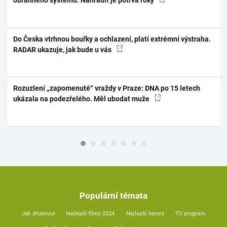
obranného systému. Nahradit je potrvá roky
Do Česka vtrhnou bouřky a ochlazení, platí extrémní výstraha.
RADAR ukazuje, jak bude u vás
Rozuzlení „zapomenuté“ vraždy v Praze: DNA po 15 letech
ukázala na podezřelého. Měl ubodat muže
Populární témata
Jak zhubnout
Nejlepší filmy 2024
Nejlepší horory
TV program