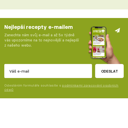
Nejlepší recepty e-mailem
Zanechte nám svůj e-mail a až 5x týdně
vás upozorníme na to nejnovější a nejlepší
z našeho webu.
ODESLAT
Odesláním formuláře souhlasíte s
podmínkami zpracování osobních
údajů