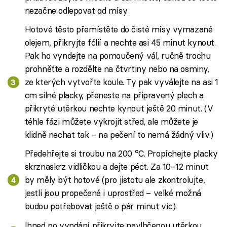
nezačne odlepovat od mísy.
Hotové těsto přemístěte do čisté mísy vymazané
olejem, přikryjte fólií a nechte asi 45 minut kynout.
Pak ho vyndejte na pomoučený vál, ručně trochu
prohněťte a rozdělte na čtvrtiny nebo na osminy,
ze kterých vytvořte koule. Ty pak vyválejte na asi 1
cm silné placky, přeneste na připravený plech a
přikryté utěrkou nechte kynout ještě 20 minut. (V
téhle fázi můžete vykrojit střed, ale můžete je
klidně nechat tak – na pečení to nemá žádný vliv.)
Předehřejte si troubu na 200 °C. Propíchejte placky
skrznaskrz vidličkou a dejte péct. Za 10–12 minut
by měly být hotové (pro jistotu ale zkontrolujte,
jestli jsou propečené i uprostřed – velké možná
budou potřebovat ještě o pár minut víc).
Ihned po vyndání přikryjte navlhčenou utěrkou,