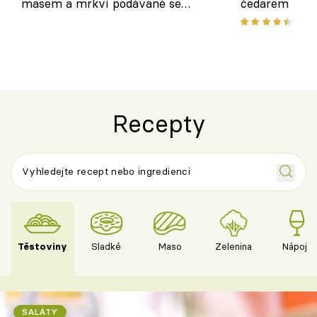
masem a mrkví podávané se
čedarem
salátem – lehká a chutná večeře
Recepty
Těstoviny
Sladké
Maso
Zelenina
Nápoje
SALÁTY