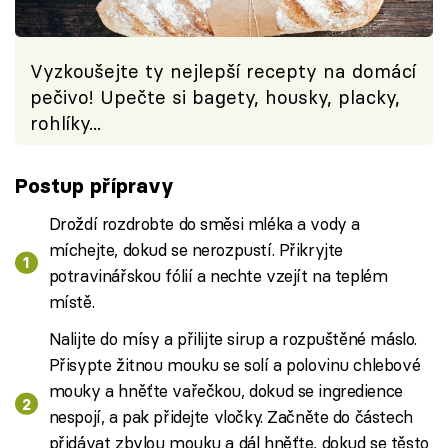
Vyzkoušejte ty nejlepší recepty na domácí
pečivo! Upečte si bagety, housky, placky,
rohlíky...
Postup přípravy
Droždí rozdrobte do směsi mléka a vody a
míchejte, dokud se nerozpustí. Přikryjte
potravinářskou fólií a nechte vzejít na teplém
místě.
Nalijte do mísy a přilijte sirup a rozpuštěné máslo.
Přisypte žitnou mouku se solí a polovinu chlebové
mouky a hněťte vařečkou, dokud se ingredience
nespojí, a pak přidejte vločky. Začněte do částech
přidávat zbylou mouku a dál hněťte, dokud se těsto