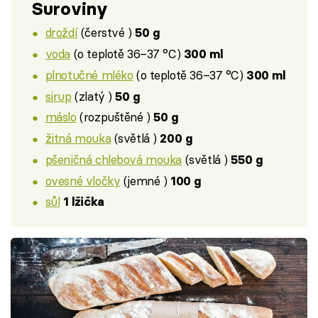
Suroviny
droždí
(čerstvé )
50 g
voda
(o teplotě 36–37 °C)
300 ml
plnotučné mléko
(o teplotě 36–37 °C)
300 ml
sirup
(zlatý )
50 g
máslo
(rozpuštěné )
50 g
žitná mouka
(světlá )
200 g
pšeničná chlebová mouka
(světlá )
550 g
ovesné vločky
(jemné )
100 g
sůl
1 lžička