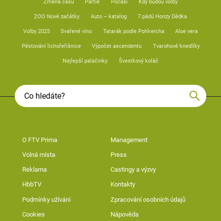
Změna času
Partie
Počasí
Kdy budou volby
ZOO Nové začátky
Auto – katalog
7 pádů Honzy Dědka
Volby 2025
Svařené víno
Tatarák podle Pohlreicha
Aloe vera
Pěstování lichořeřišnice
Výpočet ascendentu
Tvarohové knedlíky
Nejlepší palačinky
Švestkový koláč
O FTV Prima
Management
Volná místa
Press
Reklama
Castingy a výzvy
HbbTV
Kontakty
Podmínky užívání
Zpracování osobních údajů
Cookies
Nápověda