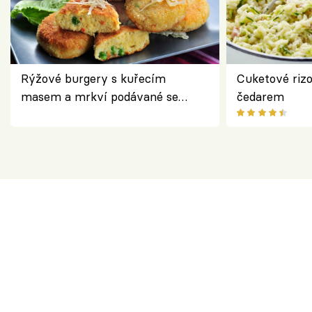
Rýžové burgery s kuřecím
Cuketové rizo
masem a mrkví podávané se
čedarem
salátem – lehká a chutná večeře