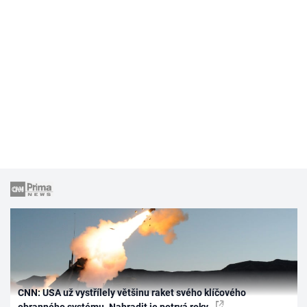
CNN: USA už vystřílely většinu raket svého klíčového