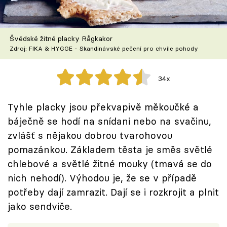
Škola vaření
Recepty z TV
Švédské žitné placky Rågkakor
Zdroj: FIKA & HYGGE - Skandinávské pečení pro chvíle pohody
Speciál: Cuketa
34x
Těhotnej kuchař
Tyhle placky jsou překvapivě měkoučké a
Sledujte prima+
báječně se hodí na snídani nebo na svačinu,
zvlášť s nějakou dobrou tvarohovou
Přihlášení
pomazánkou. Základem těsta je směs světlé
chlebové a světlé žitné mouky (tmavá se do
nich nehodí). Výhodou je, že se v případě
Sledujte nás
potřeby dají zamrazit. Dají se i rozkrojit a plnit
jako sendviče.