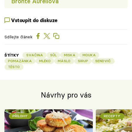
Brontë Aurellová
Vstoupit do diskuze
Sdílejte článek
ŠTÍTKY
SVAČINA
SŮL
MISKA
MOUKA
POMAZÁNKA
MLÉKO
MÁSLO
SIRUP
SENDVIČ
TĚSTO
Návrhy pro vás
PŘÍLOHY
RECEPTY