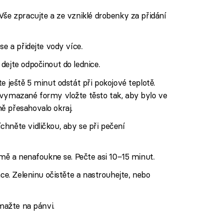
Vše zpracujte a ze vzniklé drobenky za přidání
se a přidejte vody více.
dejte odpočinout do lednice.
e ještě 5 minut odstát při pokojové teplotě.
 vymazané formy vložte těsto tak, aby bylo ve
ě přesahovalo okraj.
hněte vidličkou, aby se při pečení
rmě a nenafoukne se. Pečte asi 10–15 minut.
nce. Zeleninu očistěte a nastrouhejte, nebo
smažte na pánvi.