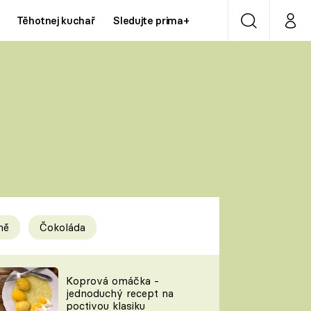
Těhotnej kuchař
Sledujte prima+
Vyhledávání
Můj p
Prima+
Y
CNN Prima NEWS
Prima ZOOM
ÍDLA
Prima LIVING
Prima Ženy
ně
Čokoláda
Prima LAJK
y
Koprová omáčka -
jednoduchý recept na
Sledujte nás
poctivou klasiku