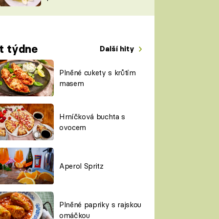
TORKY
ESH
t týdne
Další hity
Plněné cukety s krůtím
masem
Hrníčková buchta s
ovocem
Aperol Spritz
Plněné papriky s rajskou
omáčkou