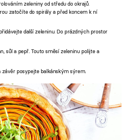
rolováním zeleniny od středu do okrajů.
ou zatočíte do spirály a před koncem k ní
 přidávejte další zeleninu. Do prázdných prostor
 sůl a pepř. Touto směsí zeleninu polijte a
na závěr posypejte balkánským sýrem.