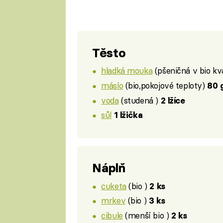
Těsto
hladká mouka
(pšeničná v bio kv
máslo
(bio,pokojové teploty)
80 
voda
(studená )
2 lžíce
sůl
1 lžička
Náplň
cuketa
(bio )
2 ks
mrkev
(bio )
3 ks
cibule
(menší bio )
2 ks