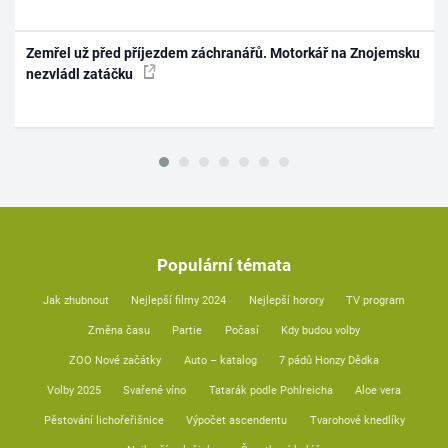
Zemřel už před příjezdem záchranářů. Motorkář na Znojemsku
nezvládl zatáčku
Populární témata
Jak zhubnout
Nejlepší filmy 2024
Nejlepší horory
TV program
Změna času
Partie
Počasí
Kdy budou volby
ZOO Nové začátky
Auto – katalog
7 pádů Honzy Dědka
Volby 2025
Svařené víno
Tatarák podle Pohlreicha
Aloe vera
Pěstování lichořeřišnice
Výpočet ascendentu
Tvarohové knedlíky