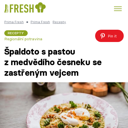
Prima Fresh
■
Prima Fresh
Recepty
Kuře
Polévky k večeři
Rychlé večeře
Trendy:
RECEPTY
Pin it
Regionální potravina
Česká kuchyně
Čokoláda
Špaldoto s pastou
z medvědího česneku se
zastřeným vejcem
Témata
Recepty
Články
TV Program