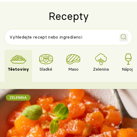
Recepty
Těstoviny
Sladké
Maso
Zelenina
Nápoje
ZELENINA