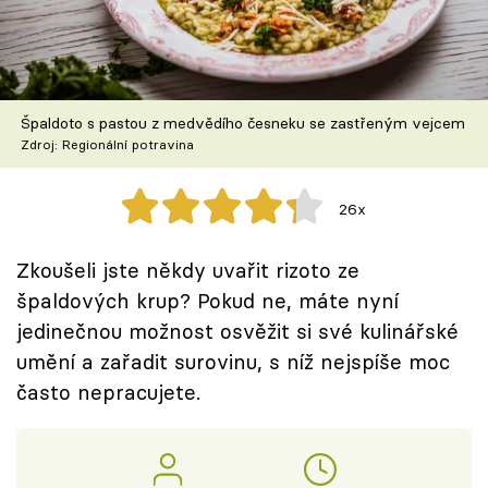
Škola vaření
Recepty z TV
Špaldoto s pastou z medvědího česneku se zastřeným vejcem
Speciál: Cuketa
Zdroj: Regionální potravina
Těhotnej kuchař
26x
Sledujte prima+
Zkoušeli jste někdy uvařit rizoto ze
špaldových krup? Pokud ne, máte nyní
Přihlášení
jedinečnou možnost osvěžit si své kulinářské
umění a zařadit surovinu, s níž nejspíše moc
Sledujte nás
často nepracujete.