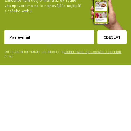
Zanechte nám svůj e-mail a až 5x týdně
vás upozorníme na to nejnovější a nejlepší
z našeho webu.
ODESLAT
Odesláním formuláře souhlasíte s
podmínkami zpracování osobních
údajů