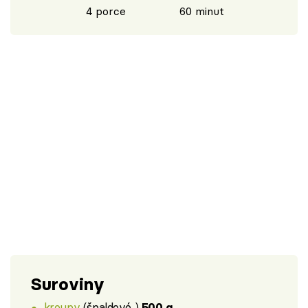
4 porce
60 minut
Suroviny
kroupy
(špaldové )
500 g