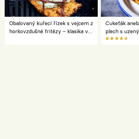
Obalovaný kuřecí řízek s vejcem z
Cukeťák aneb
horkovzdušné fritézy – klasika v
plech s uzen
novém pojetí podle Jamieho
způsob, jak z
Olivera
cukety