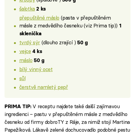
šalotka
2 ks
přepuštěné máslo
(pasta v přepuštěném
másle z medvědího česneku (viz Prima tip))
1
sklenička
tvrdý sýr
(dlouho zrající )
50 g
vejce
4 ks
máslo
50 g
bílý vinný ocet
sůl
čerstvě namletý pepř
V receptu najdete také další zajímavou
PRIMA TIP:
ingredienci – pastu v přepuštěném másle z medvědího
česneku od firmy dobroTY z Ráje, za nimiž stojí Martina
Papežíková. Lákavě zelené dochucovadlo podobné pestu