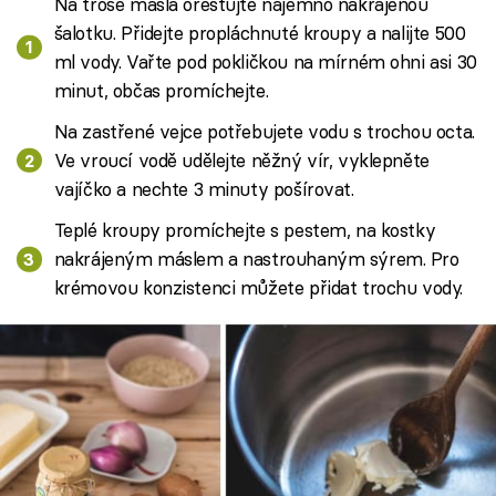
Na troše másla orestujte najemno nakrájenou
šalotku. Přidejte propláchnuté kroupy a nalijte 500
ml vody. Vařte pod pokličkou na mírném ohni asi 30
minut, občas promíchejte.
Na zastřené vejce potřebujete vodu s trochou octa.
Ve vroucí vodě udělejte něžný vír, vyklepněte
vajíčko a nechte 3 minuty pošírovat.
Teplé kroupy promíchejte s pestem, na kostky
nakrájeným máslem a nastrouhaným sýrem. Pro
krémovou konzistenci můžete přidat trochu vody.