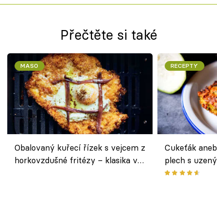
Přečtěte si také
MASO
RECEPTY
Obalovaný kuřecí řízek s vejcem z
Cukeťák aneb
horkovzdušné fritézy – klasika v
plech s uzen
novém pojetí podle Jamieho
způsob, jak z
Olivera
cukety