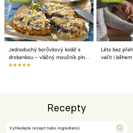
Jednoduchý borůvkový koláč s
Léto bez přeh
drobenkou – vláčný moučník plný
vařit i během
ovoce
Recepty