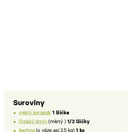
Suroviny
mletý koriandr
1 lžička
římský kmín
(mletý )
1/2 lžičky
kachna
(o váze asi 2,5 kg)
1 ks