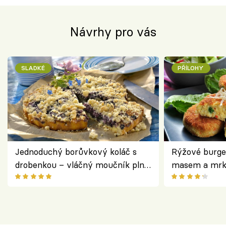
Návrhy pro vás
SLADKÉ
PŘÍLOHY
Jednoduchý borůvkový koláč s
Rýžové burge
drobenkou – vláčný moučník plný
masem a mrk
ovoce
salátem – leh