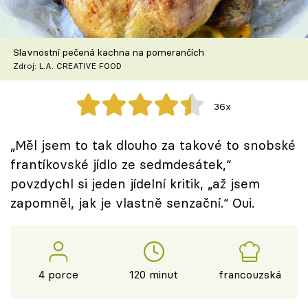
Škola vaření
Recepty z TV
Slavnostní pečená kachna na pomerančích
Zdroj: L.A. CREATIVE FOOD
Speciál: Cuketa
36x
Těhotnej kuchař
„Měl jsem to tak dlouho za takové to snobské
Sledujte prima+
frantíkovské jídlo ze sedmdesátek,“
povzdychl si jeden jídelní kritik, „až jsem
Přihlášení
zapomněl, jak je vlastně senzační.“ Oui.
Sledujte nás
4 porce
120 minut
francouzská