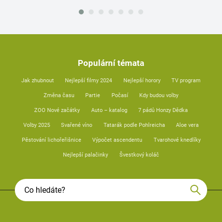
Populární témata
Jak zhubnout
Nejlepší filmy 2024
Nejlepší horory
TV program
Změna času
Partie
Počasí
Kdy budou volby
ZOO Nové začátky
Auto – katalog
7 pádů Honzy Dědka
Volby 2025
Svařené víno
Tatarák podle Pohlreicha
Aloe vera
Pěstování lichořeřišnice
Výpočet ascendentu
Tvarohové knedlíky
Nejlepší palačinky
Švestkový koláč