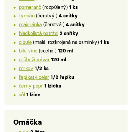
pomeranč
(rozpůlený)
1 ks
tymián
(čerstvý )
4 snítky
majoránka
(čerstvá )
4 snítky
hladkolistá petržel
2 snítky
cibule
(malá, rozkrojená na osminky)
1 ks
bílé víno
(suché )
120 ml
drůbeží vývar
120 ml
mrkev
1/2 ks
řapíkatý celer
1/2 řapíku
černý pepř
1 lžička
sůl
1 lžíce
Omáčka
cukr