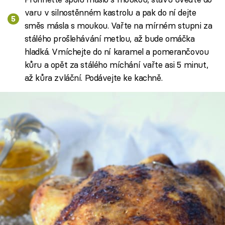
varu v silnostěnném kastrolu a pak do ní dejte
směs másla s moukou. Vařte na mírném stupni za
stálého prošlehávání metlou, až bude omáčka
hladká. Vmíchejte do ní karamel a pomerančovou
kůru a opět za stálého míchání vařte asi 5 minut,
až kůra zvláční. Podávejte ke kachně.