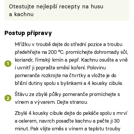
Otestujte nejlepší recepty na husu
a kachnu
Postup přípravy
Mřížku v troubě dejte do střední pozice a troubu
předehřejte na 200 °C. promíchejte dohromady sůl,
koriandr, římský kmín a pepř. Kachnu osušte a vně
i uvnitř ji poprašte směsí koření. Polovinu
pomeranče rozkrojte na čtvrtky a vložte je do
břišní dutiny spolu s bylinkami a 4 kousky cibule.
Šťávu ze zbylé půlky pomeranče promíchejte s
vínem a vývarem. Dejte stranou.
Zbylé 4 kousky cibule dejte do pekáče spolu s mrví
a celerem, navrch posaďte kachnu a pečte ji 30
minut. Pak vlijte směs s vínem a teplotu trouby