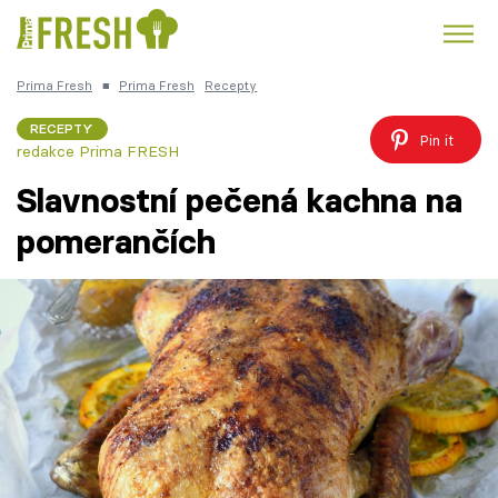
Prima Fresh
■
Prima Fresh
Recepty
Kuře
Polévky k večeři
Rychlé večeře
Trendy:
RECEPTY
Pin it
redakce Prima FRESH
Česká kuchyně
Čokoláda
Slavnostní pečená kachna na
pomerančích
Témata
Recepty
Články
TV Program