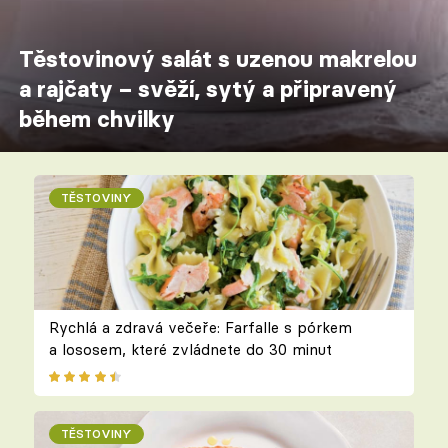
Těstovinový salát s uzenou makrelou
a rajčaty – svěží, sytý a připravený
během chvilky
TĚSTOVINY
Rychlá a zdravá večeře: Farfalle s pórkem
a lososem, které zvládnete do 30 minut
TĚSTOVINY