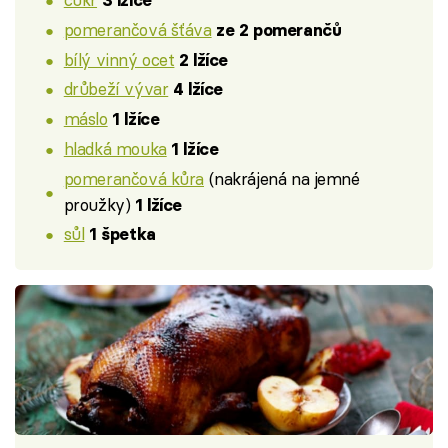
3 lžíce
pomerančová šťáva
ze 2 pomerančů
bílý vinný ocet
2 lžíce
drůbeží vývar
4 lžíce
máslo
1 lžíce
hladká mouka
1 lžíce
pomerančová kůra
(nakrájená na jemné
proužky)
1 lžíce
sůl
1 špetka