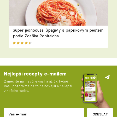
Super jednoduše: Špagety s paprikovým pestem
podle Zdeňka Pohlreicha
Nejlepší recepty e-mailem
Zanechte nám svůj e-mail a až 5x týdně
vás upozorníme na to nejnovější a nejlepší
z našeho webu.
ODESLAT