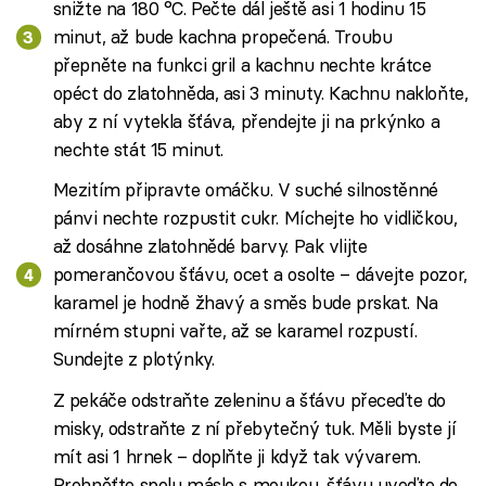
snižte na 180 °C. Pečte dál ještě asi 1 hodinu 15
minut, až bude kachna propečená. Troubu
přepněte na funkci gril a kachnu nechte krátce
opéct do zlatohněda, asi 3 minuty. Kachnu nakloňte,
aby z ní vytekla šťáva, přendejte ji na prkýnko a
nechte stát 15 minut.
Mezitím připravte omáčku. V suché silnostěnné
pánvi nechte rozpustit cukr. Míchejte ho vidličkou,
až dosáhne zlatohnědé barvy. Pak vlijte
pomerančovou šťávu, ocet a osolte – dávejte pozor,
karamel je hodně žhavý a směs bude prskat. Na
mírném stupni vařte, až se karamel rozpustí.
Sundejte z plotýnky.
Z pekáče odstraňte zeleninu a šťávu přeceďte do
misky, odstraňte z ní přebytečný tuk. Měli byste jí
mít asi 1 hrnek – doplňte ji když tak vývarem.
Prohněťte spolu máslo s moukou, šťávu uveďte do