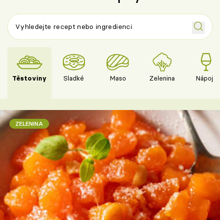
Těstoviny
Sladké
Maso
Zelenina
Nápoje
ZELENINA