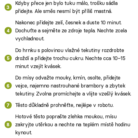
Kdyby přece jen bylo tuku málo, trošku sádla
přidejte. Ale směs nesmí být příliš mastná.
Nakonec přidejte zelí, česnek a duste 10 minut.
Dochuťte a sejměte ze zdroje tepla. Nechte zcela
vychladnout.
Do hrnku s polovinou vlažné tekutiny rozdrobte
droždí a přidejte trochu cukru. Nechte cca 10–15
minut vzejít kvásek.
Do mísy odvažte mouky, kmín, osolte, přidejte
vejce, najemno nastrouhané brambory a zbytek
tekutiny. Zvolna promíchejte a vlijte vzešlý kvásek.
Těsto důkladně prohněťte, nejlépe v robotu.
Hotové těsto poprašte zlehka moukou, mísu
zakryjte utěrkou a nechte na teplém místě hodinu
kynout.