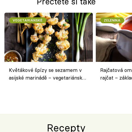
Přečtěte si také
VEGETARIÁNSKÉ
ZELENINA
Květákové špízy se sezamem v
Rajčatová om
asijské marinádě – vegetariánská
rajčat – zákla
chuťovka z grilu
Recepty