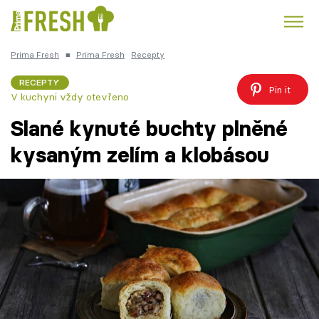
Prima Fresh
■
Prima Fresh
Recepty
Kuře
Polévky k večeři
Rychlé večeře
Trendy:
RECEPTY
Pin it
V kuchyni vždy otevřeno
Česká kuchyně
Čokoláda
Slané kynuté buchty plněné
kysaným zelím a klobásou
Témata
Recepty
Články
TV Program