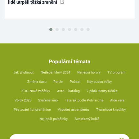
lidé utrpěli těžká zranění
Populární témata
Jak zhubnout
Nejlepší filmy 2024
Nejlepší horory
TV program
Změna času
Partie
Počasí
Kdy budou volby
ZOO Nové začátky
Auto – katalog
7 pádů Honzy Dědka
Volby 2025
Svařené víno
Tatarák podle Pohlreicha
Aloe vera
Pěstování lichořeřišnice
Výpočet ascendentu
Tvarohové knedlíky
Nejlepší palačinky
Švestkový koláč