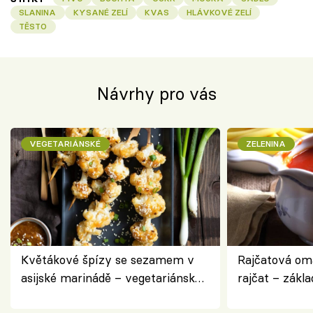
SLANINA
KYSANÉ ZELÍ
KVAS
HLÁVKOVÉ ZELÍ
TĚSTO
Návrhy pro vás
VEGETARIÁNSKÉ
ZELENINA
Květákové špízy se sezamem v
Rajčatová om
asijské marinádě – vegetariánská
rajčat – zákla
chuťovka z grilu