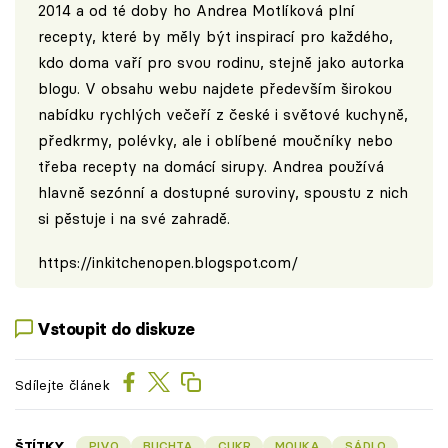
2014 a od té doby ho Andrea Motlíková plní
recepty, které by měly být inspirací pro každého,
kdo doma vaří pro svou rodinu, stejně jako autorka
blogu. V obsahu webu najdete především širokou
nabídku rychlých večeří z české i světové kuchyně,
předkrmy, polévky, ale i oblíbené moučníky nebo
třeba recepty na domácí sirupy. Andrea používá
hlavně sezónní a dostupné suroviny, spoustu z nich
si pěstuje i na své zahradě.
https://inkitchenopen.blogspot.com/
Vstoupit do diskuze
Sdílejte článek
ŠTÍTKY
PIVO
BUCHTA
CUKR
MOUKA
SÁDLO