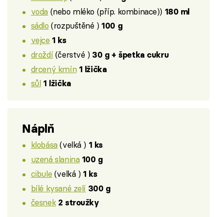
voda
(nebo mléko (příp. kombinace))
180 ml
sádlo
(rozpuštěné )
100 g
vejce
1 ks
droždí
(čerstvé )
30 g + špetka cukru
drcený kmín
1 lžička
sůl
1 lžička
Náplň
klobása
(velká )
1 ks
uzená slanina
100 g
cibule
(velká )
1 ks
bílé kysané zelí
300 g
česnek
2 stroužky