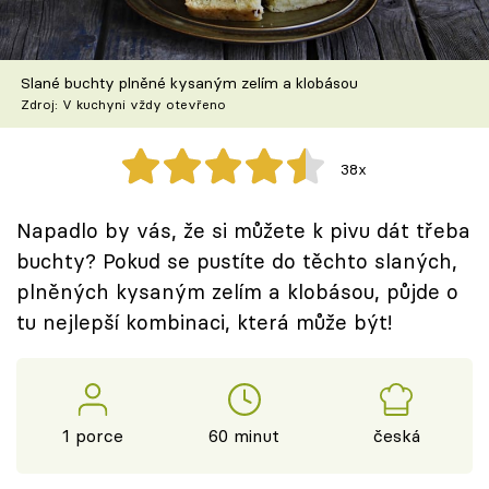
Škola vaření
Recepty z TV
Slané buchty plněné kysaným zelím a klobásou
Zdroj: V kuchyni vždy otevřeno
Speciál: Cuketa
38x
Těhotnej kuchař
Napadlo by vás, že si můžete k pivu dát třeba
Sledujte prima+
buchty? Pokud se pustíte do těchto slaných,
plněných kysaným zelím a klobásou, půjde o
Přihlášení
tu nejlepší kombinaci, která může být!
Sledujte nás
1 porce
60 minut
česká