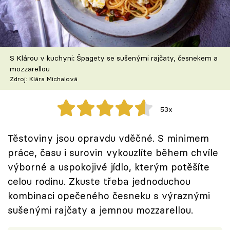
Škola vaření
Recepty z TV
S Klárou v kuchyni: Špagety se sušenými rajčaty, česnekem a
Speciál: Cuketa
mozzarellou
Zdroj: Klára Michalová
Těhotnej kuchař
53x
Sledujte prima+
Těstoviny jsou opravdu vděčné. S minimem
Přihlášení
práce, času i surovin vykouzlíte během chvíle
výborné a uspokojivé jídlo, kterým potěšíte
celou rodinu. Zkuste třeba jednoduchou
Sledujte nás
kombinaci opečeného česneku s výraznými
sušenými rajčaty a jemnou mozzarellou.