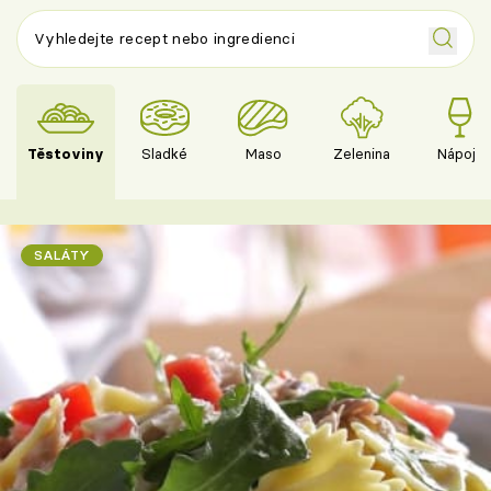
Těstoviny
Sladké
Maso
Zelenina
Nápoje
SALÁTY