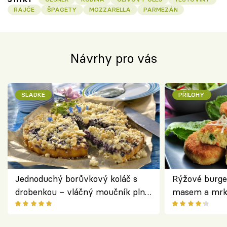
RAJČE
ŠPAGETY
MOZZARELLA
PARMEZÁN
Návrhy pro vás
SLADKÉ
PŘÍLOHY
Jednoduchý borůvkový koláč s
Rýžové burge
drobenkou – vláčný moučník plný
masem a mrk
ovoce
salátem – leh