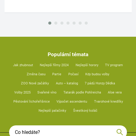
Populární témata
Jak zhubnout
Nejlepší filmy 2024
Nejlepší horory
TV program
Změna času
Partie
Počasí
Kdy budou volby
ZOO Nové začátky
Auto – katalog
7 pádů Honzy Dědka
Volby 2025
Svařené víno
Tatarák podle Pohlreicha
Aloe vera
Pěstování lichořeřišnice
Výpočet ascendentu
Tvarohové knedlíky
Nejlepší palačinky
Švestkový koláč