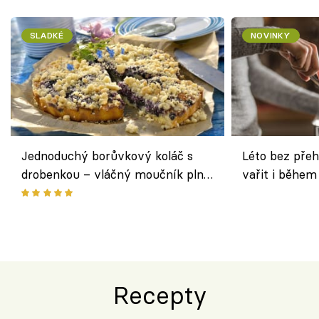
SLADKÉ
NOVINKY
Jednoduchý borůvkový koláč s
Léto bez přeh
drobenkou – vláčný moučník plný
vařit i během
ovoce
Recepty