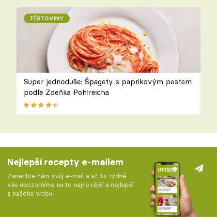
TĚSTOVINY
Super jednoduše: Špagety s paprikovým pestem
podle Zdeňka Pohlreicha
Nejlepší recepty e-mailem
Zanechte nám svůj e-mail a až 5x týdně
vás upozorníme na to nejnovější a nejlepší
z našeho webu.