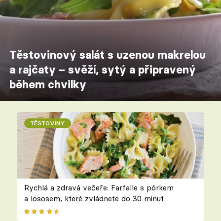
Těstovinový salát s uzenou makrelou
a rajčaty – svěží, sytý a připravený
během chvilky
TĚSTOVINY
Rychlá a zdravá večeře: Farfalle s pórkem
a lososem, které zvládnete do 30 minut