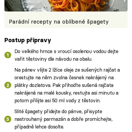
Parádní recepty na oblíbené špagety
Postup přípravy
Do velkého hrnce s vroucí osolenou vodou dejte
vařit těstoviny dle návodu na obalu.
Na pánev vlijte 2 lžíce oleje ze sušených rajčat a
orestujte na něm zvolna česnek nakrájený na
plátky dozlatova. Pak přihoďte sušená rajčata
nakrájená na malé kousky, restujte asi minutu a
potom přilijte asi 50 ml vody z těstovin.
Slité špagety přidejte do pánve, přisypte
nastrouhaný parmazán a dobře promíchejte,
případně lehce dosolte.