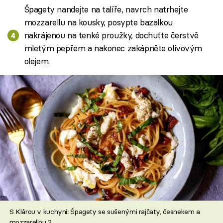
Špagety nandejte na talíře, navrch natrhejte
mozzarellu na kousky, posypte bazalkou
nakrájenou na tenké proužky, dochuťte čerstvě
mletým pepřem a nakonec zakápněte olivovým
olejem.
S Klárou v kuchyni: Špagety se sušenými rajčaty, česnekem a
mozzarellou 2