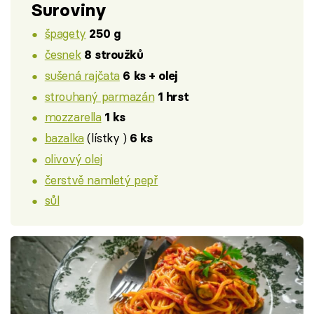
Suroviny
špagety
250 g
česnek
8 stroužků
sušená rajčata
6 ks + olej
strouhaný parmazán
1 hrst
mozzarella
1 ks
bazalka
(lístky )
6 ks
olivový olej
čerstvě namletý pepř
sůl