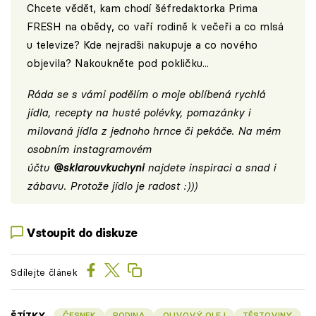
Chcete vědět, kam chodí šéfredaktorka Prima
FRESH na obědy, co vaří rodině k večeři a co mlsá
u televize? Kde nejradši nakupuje a co nového
objevila? Nakoukněte pod pokličku...
Ráda se s vámi podělím o moje oblíbená rychlá
jídla, recepty na husté polévky, pomazánky i
milovaná jídla z jednoho hrnce či pekáče. Na mém
osobním instagramovém
účtu
@sklarouvkuchyni
najdete inspiraci a snad i
zábavu. Protože jídlo je radost :)))
Vstoupit do diskuze
Sdílejte článek
ŠTÍTKY
ČESNEK
RODINA
OLIVOVÝ OLEJ
TĚSTOVINY