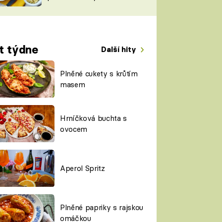
TORKY
ESH
t týdne
Další hity
Plněné cukety s krůtím
masem
Hrníčková buchta s
ovocem
Aperol Spritz
Plněné papriky s rajskou
omáčkou