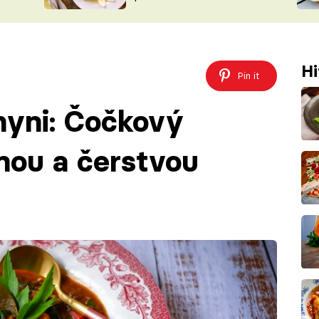
ŠÉFREDAK
VYCHYTÁVKY
SOUTĚŽ FR
NA NÁKUPECH
ČASOPIS
Hi
Pin it
hyni: Čočkový
inou a čerstvou