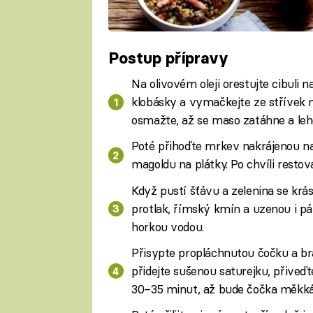
Postup přípravy
Na olivovém oleji orestujte cibuli
klobásky a vymačkejte ze střívek mas
osmažte, až se maso zatáhne a leh
Poté přihoďte mrkev nakrájenou na 
magoldu na plátky. Po chvíli restov
Když pustí šťávu a zelenina se krás
protlak, římský kmín a uzenou i pál
horkou vodou.
Přisypte propláchnutou čočku a br
přidejte sušenou saturejku, přiveď
30–35 minut, až bude čočka měkká