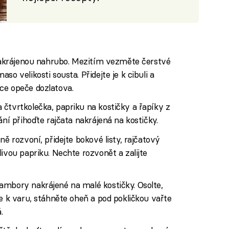
 nakrájenou nahrubo. Mezitím vezměte čerstvé
o velikosti sousta. Přidejte je k cibuli a
ce opeče dozlatova.
čtvrtkolečka, papriku na kostičky a řapíky z
ání přihoďte rajčata nakrájená na kostičky.
ně rozvoní, přidejte bokové listy, rajčatový
ivou papriku. Nechte rozvonět a zalijte
ambory nakrájené na malé kostičky. Osolte,
te k varu, stáhněte oheň a pod pokličkou vařte
.