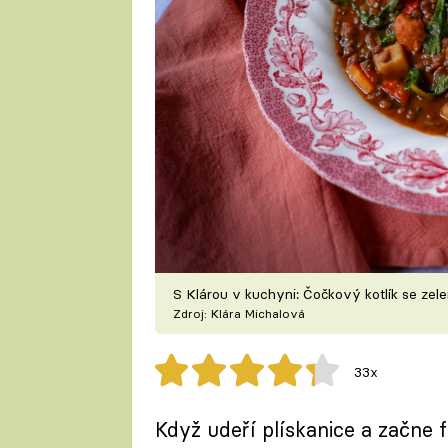
S Klárou v kuchyni: Čočkový kotlík se zel
Zdroj: Klára Michalová
33x
Když udeří plískanice a začne f