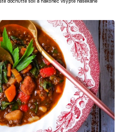
ještě dochuťte solí a nakonec vsypte nasekané