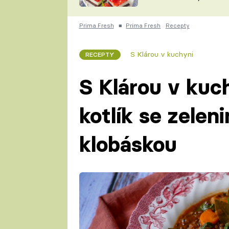
nepotřebujete troubu
ZDENĚK
ČESKO NA TALÍŘI
POHLREICH
Prima Fresh
■
Prima Fresh
Recepty
KAROLÍNA,
JAROSLAV SAPÍK
DOMÁCÍ
S Klárou v kuchyni
RECEPTY
KUCHAŘKA
KAROLÍNA
KAMBERSKÁ
S Klárou v kuc
kotlík se zelen
klobáskou