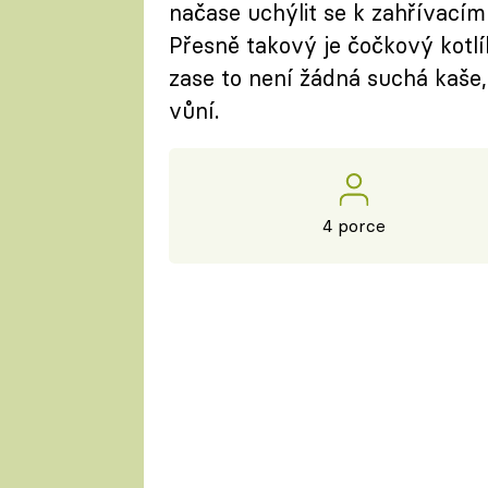
načase uchýlit se k zahřívacím 
Přesně takový je čočkový kotlík
zase to není žádná suchá kaše,
vůní.
4 porce