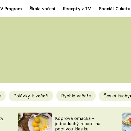
V Program
Škola vaření
Recepty z TV
Speciál: Cuketa
Polévky
Saláty
ČESKÁ KLASIKA
TĚSTOVIN
SILNÉ VÝVARY
SLADKÉ
KRÉMOVÉ
BEZMASÁ J
e
Polévky k večeři
Rychlé večeře
Česká kuchy
y
Tipy a triky
Novink
zy
Koprová omáčka -
jednoduchý recept na
poctivou klasiku
KAM ZA JÍDLEM
BLOG