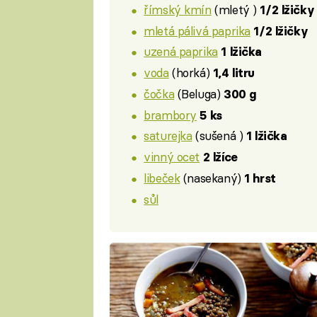
římský kmín
(mletý )
1/2 lžičky
mletá pálivá paprika
1/2 lžičky
uzená paprika
1 lžička
voda
(horká)
1,4 litru
čočka
(Beluga)
300 g
brambory
5 ks
saturejka
(sušená )
1 lžička
vinný ocet
2 lžíce
libeček
(nasekaný)
1 hrst
sůl