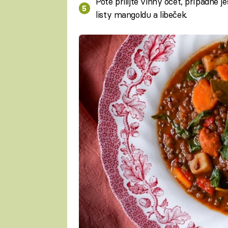
Poté přilijte vinný ocet, případně 
listy mangoldu a libeček.