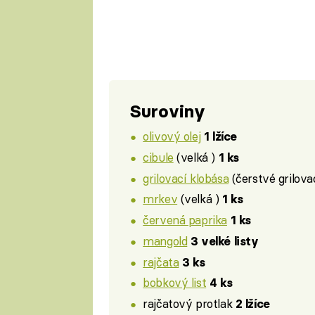
Suroviny
olivový olej
1 lžíce
cibule
(velká )
1 ks
grilovací klobása
(čerstvé grilova
mrkev
(velká )
1 ks
červená paprika
1 ks
mangold
3 velké listy
rajčata
3 ks
bobkový list
4 ks
rajčatový protlak
2 lžíce