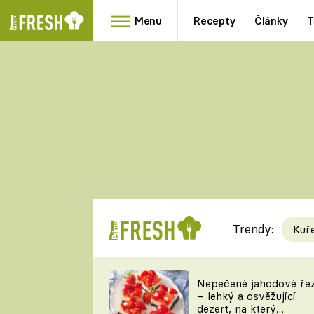
Menu
Recepty
Články
T
Oblíbené
Přílohy
recepty
HRANOLKY
HOUBY
KNEDLÍKY
DÝNĚ
KAŠE
RYCHLOVKY
Trendy:
Kuř
Populární
Videorecept
Nepečené jahodové ře
– lehký a osvěžující
kuchaři
dezert, na který
TEĎ VAŘÍ ŠÉF!