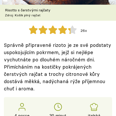
Škola vaření
Risotto s čerstvými rajčaty
Zdroj: Košík plný rajčat
Recepty z TV
Speciál: Cuketa
26x
Těhotnej kuchař
Správně připravené rizoto je ze své podstaty
uspokojujícím pokrmem, jejž si nejlépe
Sledujte prima+
vychutnáte po dlouhém náročném dni.
Přimícháním na kostičky pokrájených
Přihlášení
čerstvých rajčat a trochy citronové kůry
dostává měkká, nadýchaná rýže příjemnou
chuť i aroma.
Sledujte nás
4 porce
30 minut
italská