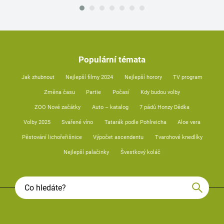
Populární témata
Jak zhubnout
Nejlepší filmy 2024
Nejlepší horory
TV program
Změna času
Partie
Počasí
Kdy budou volby
ZOO Nové začátky
Auto – katalog
7 pádů Honzy Dědka
Volby 2025
Svařené víno
Tatarák podle Pohlreicha
Aloe vera
Pěstování lichořeřišnice
Výpočet ascendentu
Tvarohové knedlíky
Nejlepší palačinky
Švestkový koláč