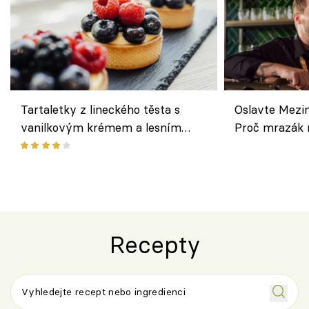
Tartaletky z lineckého těsta s
Oslavte Mezin
vanilkovým krémem a lesním
Proč mrazák n
ovocem podle Bread Society
horku vsadit 
Recepty