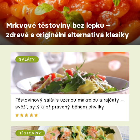
Mrkvové těstoviny bez lepku –
zdravá a originální alternativa klasiky
SALÁTY
Těstovinový salát s uzenou makrelou a rajčaty –
svěží, sytý a připravený během chvilky
TĚSTOVINY