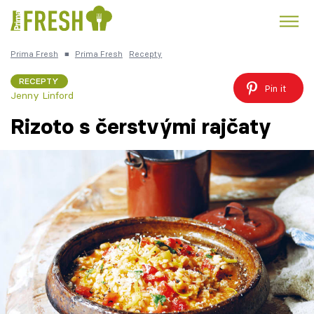
Prima Fresh
■
Prima Fresh
Recepty
Kuře
Polévky k večeři
Rychlé večeře
Trendy:
RECEPTY
Pin it
Jenny Linford
Česká kuchyně
Čokoláda
Rizoto s čerstvými rajčaty
Témata
Recepty
Články
TV Program