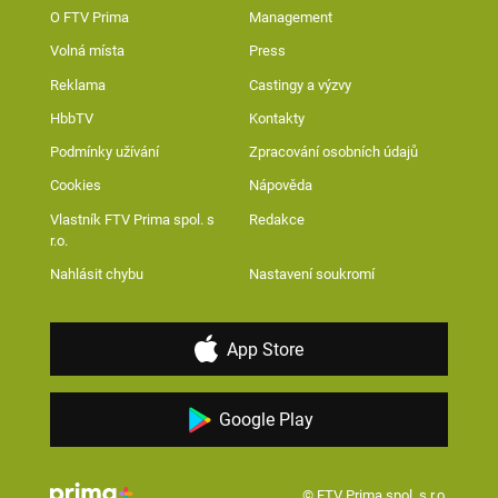
O FTV Prima
Management
Volná místa
Press
Reklama
Castingy a výzvy
HbbTV
Kontakty
Podmínky užívání
Zpracování osobních údajů
Cookies
Nápověda
Vlastník FTV Prima spol. s
Redakce
r.o.
Nahlásit chybu
Nastavení soukromí
App Store
Google Play
© FTV Prima spol. s r.o.