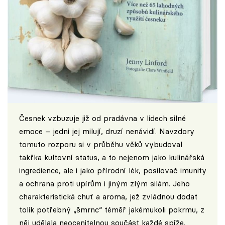
Česnek vzbuzuje již od pradávna v lidech silné
emoce – jedni jej milují, druzí nenávidí. Navzdory
tomuto rozporu si v průběhu věků vybudoval
takřka kultovní status, a to nejenom jako kulinářská
ingredience, ale i jako přírodní lék, posilovač imunity
a ochrana proti upírům i jiným zlým silám. Jeho
charakteristická chuť a aroma, jež zvládnou dodat
tolik potřebný „šmrnc“ téměř jakémukoli pokrmu, z
něj udělala neocenitelnou součást každé spíže.