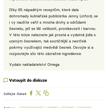
Díky 65 nápaditým receptům, které dala
dohromady kulinářská publicistka Jenny Linford, se
i vy naučíte vařit s mnoha druhy a odrůdami
česneku, jež se liší velikostí, pronikavostí i barvou.
V této knize naleznete jak prostá a vydatná jídla s
uzeným česnekem, tak exotičtější a neotřelé
pokrmy využívající medvědí česnek. Osvojte si a
rozpoutejte sílu této zázračné ingredience.
Vydalo nakladatelství
Omega
.
Vstoupit do diskuze
Sdílejte článek