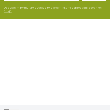
Odesláním formuláře souhlasíte s
podmínkami zpracování osobních
údajů