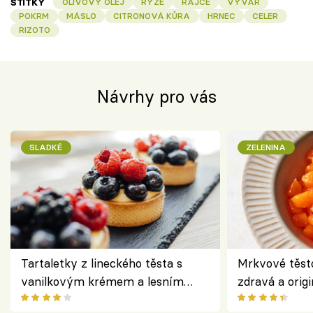
ŠTÍTKY
OLIVOVÝ OLEJ
RÝŽE
RAJČE
VÝVAR
POKRM
MÁSLO
CITRONOVÁ KŮRA
HRNEC
CELER
RIZOTO
Návrhy pro vás
SLADKÉ
ZELENINA
Tartaletky z lineckého těsta s
Mrkvové těst
vanilkovým krémem a lesním
zdravá a origi
ovocem podle Bread Society
klasiky