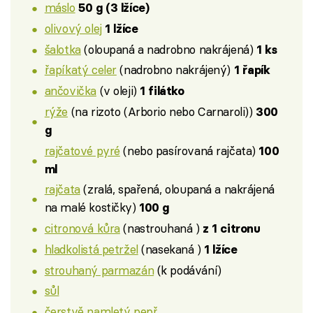
máslo
50 g (3 lžíce)
olivový olej
1 lžíce
šalotka
(oloupaná a nadrobno nakrájená)
1 ks
řapíkatý celer
(nadrobno nakrájený)
1 řapík
ančovička
(v oleji)
1 filátko
rýže
(na rizoto (Arborio nebo Carnaroli))
300
g
rajčatové pyré
(nebo pasírovaná rajčata)
100
ml
rajčata
(zralá, spařená, oloupaná a nakrájená
na malé kostičky)
100 g
citronová kůra
(nastrouhaná )
z 1 citronu
hladkolistá petržel
(nasekaná )
1 lžíce
strouhaný parmazán
(k podávání)
sůl
čerstvě namletý pepř