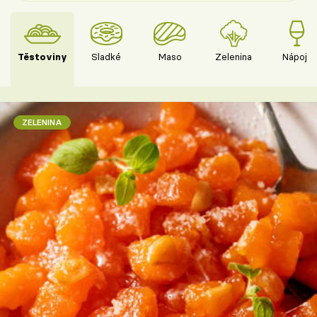
Těstoviny
Sladké
Maso
Zelenina
Nápoje
ZELENINA