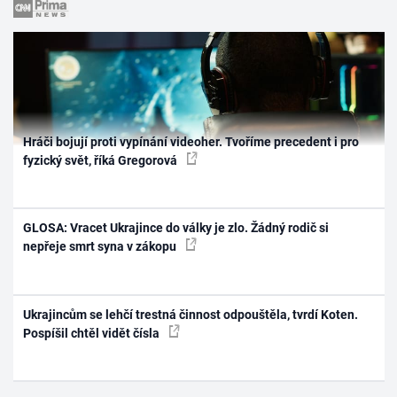
Hráči bojují proti vypínání videoher. Tvoříme precedent i pro
fyzický svět, říká Gregorová
GLOSA: Vracet Ukrajince do války je zlo. Žádný rodič si
nepřeje smrt syna v zákopu
Ukrajincům se lehčí trestná činnost odpouštěla, tvrdí Koten.
Pospíšil chtěl vidět čísla