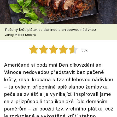
Škola vaření
Recepty z TV
Pečený krůtí plátek se slaninou a chlebovou nádivkou
Speciál: Cuketa
Zdroj: Marek Kučera
Těhotnej kuchař
33x
Sledujte prima+
Američané si podzimní Den díkuvzdání ani
Vánoce nedovedou představit bez pečené
Přihlášení
krůty, resp. krocana s tzv. chlebovou nádivkou
– ta ovšem připomíná spíš slanou žemlovku,
Sledujte nás
peče se zvlášť a je vynikající. Inspirovali jsme
se a přizpůsobili toto ikonické jídlo domácím
poměrům – za použití tzv. vrchního plátku, což
je rozkrojené a vykostěné krůtí stehno,