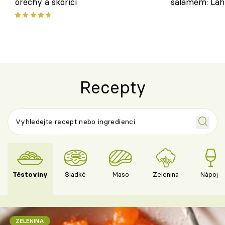
ořechy a skořicí
salámem: Lah
klasika, která
jako dřív
Recepty
Těstoviny
Sladké
Maso
Zelenina
Nápoje
ZELENINA