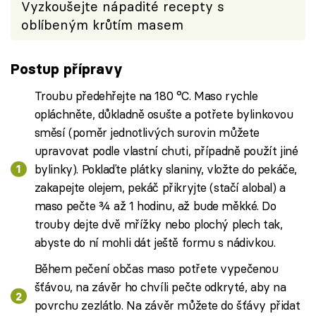
Vyzkoušejte nápadité recepty s
oblíbeným krůtím masem
Postup přípravy
Troubu předehřejte na 180 °C. Maso rychle
opláchněte, důkladně osušte a potřete bylinkovou
směsí (poměr jednotlivých surovin můžete
upravovat podle vlastní chuti, případně použít jiné
bylinky). Poklaďte plátky slaniny, vložte do pekáče,
zakapejte olejem, pekáč přikryjte (stačí alobal) a
maso pečte ¾ až 1 hodinu, až bude měkké. Do
trouby dejte dvě mřížky nebo plochý plech tak,
abyste do ní mohli dát ještě formu s nádivkou.
Během pečení občas maso potřete vypečenou
šťávou, na závěr ho chvíli pečte odkryté, aby na
povrchu zezlátlo. Na závěr můžete do šťávy přidat