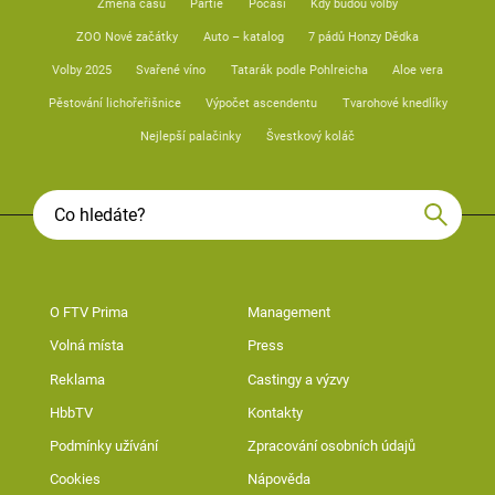
Změna času
Partie
Počasí
Kdy budou volby
ZOO Nové začátky
Auto – katalog
7 pádů Honzy Dědka
Volby 2025
Svařené víno
Tatarák podle Pohlreicha
Aloe vera
Pěstování lichořeřišnice
Výpočet ascendentu
Tvarohové knedlíky
Nejlepší palačinky
Švestkový koláč
O FTV Prima
Management
Volná místa
Press
Reklama
Castingy a výzvy
HbbTV
Kontakty
Podmínky užívání
Zpracování osobních údajů
Cookies
Nápověda