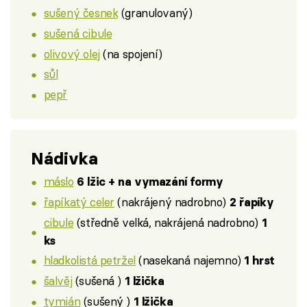
sušený česnek
(granulovaný)
sušená cibule
olivový olej
(na spojení)
sůl
pepř
Nádivka
máslo
6 lžic + na vymazání formy
řapíkatý celer
(nakrájený nadrobno)
2 řapíky
cibule
(středně velká, nakrájená nadrobno)
1
ks
hladkolistá petržel
(nasekaná najemno)
1 hrst
šalvěj
(sušená )
1 lžička
tymián
(sušený )
1 lžička