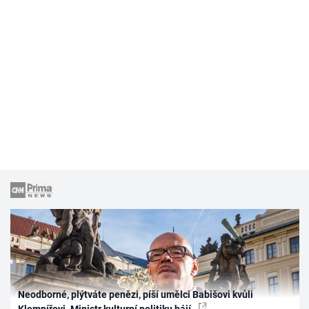
Neodborné, plýtváte penězi, píší umělci Babišovi kvůli
Klempířovi. Ministr kulturní politiku hájí