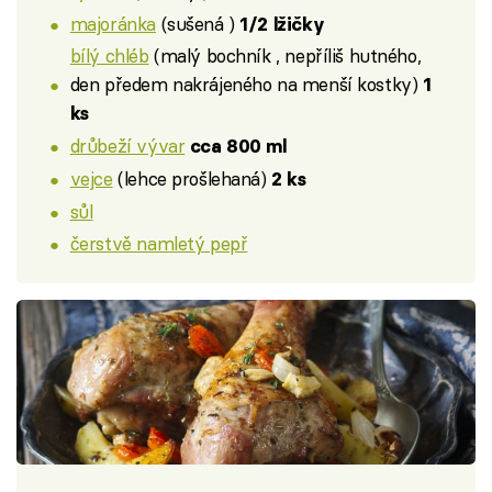
majoránka
(sušená )
1/2 lžičky
bílý chléb
(malý bochník , nepříliš hutného,
den předem nakrájeného na menší kostky)
1
ks
drůbeží vývar
cca 800 ml
vejce
(lehce prošlehaná)
2 ks
sůl
čerstvě namletý pepř