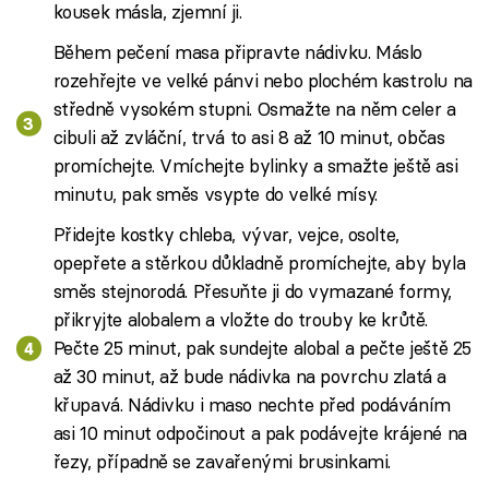
kousek másla, zjemní ji.
Během pečení masa připravte nádivku. Máslo
rozehřejte ve velké pánvi nebo plochém kastrolu na
středně vysokém stupni. Osmažte na něm celer a
cibuli až zvláční, trvá to asi 8 až 10 minut, občas
promíchejte. Vmíchejte bylinky a smažte ještě asi
minutu, pak směs vsypte do velké mísy.
Přidejte kostky chleba, vývar, vejce, osolte,
opepřete a stěrkou důkladně promíchejte, aby byla
směs stejnorodá. Přesuňte ji do vymazané formy,
přikryjte alobalem a vložte do trouby ke krůtě.
Pečte 25 minut, pak sundejte alobal a pečte ještě 25
až 30 minut, až bude nádivka na povrchu zlatá a
křupavá. Nádivku i maso nechte před podáváním
asi 10 minut odpočinout a pak podávejte krájené na
řezy, případně se zavařenými brusinkami.