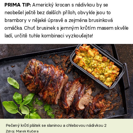
Americký krocan s nádivkou by se
PRIMA TIP:
neobešel ještě bez dalších příloh, obvykle jsou to
brambory v nějaké úpravě a zejména brusinková
omáčka. Chuť brusinek s jemným krůtím masem skvěle
ladí, určitě tuhle kombinaci vyzkoušejte!
Pečený krůtí plátek se slaninou a chlebovou nádivkou 2
Zdroj: Marek Kučera