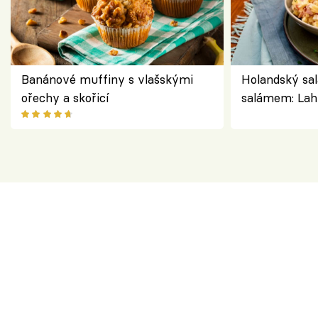
Banánové muffiny s vlašskými
Holandský sal
ořechy a skořicí
salámem: Lah
klasika, která
jako dřív