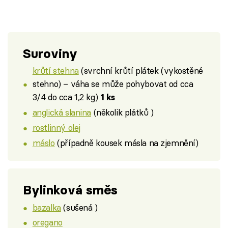
Suroviny
krůtí stehna
(svrchní krůtí plátek (vykostěné
stehno) – váha se může pohybovat od cca
3/4 do cca 1,2 kg)
1 ks
anglická slanina
(několik plátků )
rostlinný olej
máslo
(případně kousek másla na zjemnění)
Bylinková směs
bazalka
(sušená )
oregano