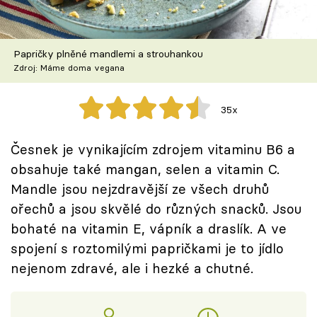
Škola vaření
Recepty z TV
Papričky plněné mandlemi a strouhankou
Zdroj: Máme doma vegana
Speciál: Cuketa
35x
Těhotnej kuchař
Česnek je vynikajícím zdrojem vitaminu B6 a
Sledujte prima+
obsahuje také mangan, selen a vitamin C.
Mandle jsou nejzdravější ze všech druhů
Přihlášení
ořechů a jsou skvělé do různých snacků. Jsou
bohaté na vitamin E, vápník a draslík. A ve
spojení s roztomilými papričkami je to jídlo
Sledujte nás
nejenom zdravé, ale i hezké a chutné.