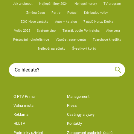
Jak zhubnout
Nejlepší filmy 2024
Nejlepší horory
TV program
Změna času
Partie
Počasí
Kdy budou volby
ZOO Nové začátky
Auto – katalog
7 pádů Honzy Dědka
Volby 2025
Svařené víno
Tatarák podle Pohlreicha
Aloe vera
Pěstování lichořeřišnice
Výpočet ascendentu
Tvarohové knedlíky
Nejlepší palačinky
Švestkový koláč
O FTV Prima
Management
Volná místa
Press
Reklama
Castingy a výzvy
HbbTV
Kontakty
Podmínky užívání
Zpracování osobních údajů