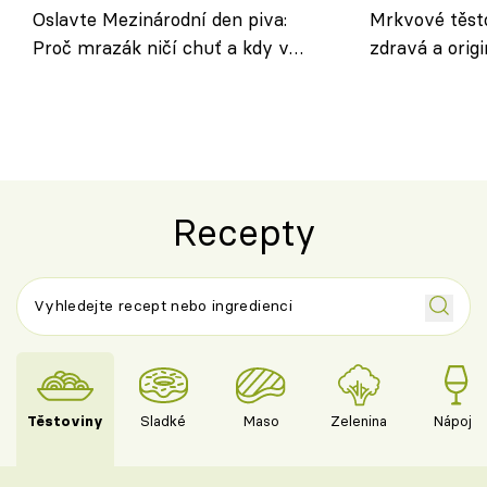
Oslavte Mezinárodní den piva:
Mrkvové těst
Proč mrazák ničí chuť a kdy v
zdravá a origi
horku vsadit na šnyt?
klasiky
Recepty
Těstoviny
Sladké
Maso
Zelenina
Nápoje