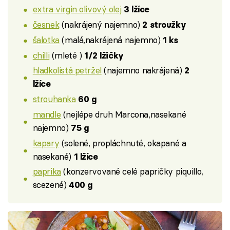
extra virgin olivový olej
3 lžíce
česnek
(nakrájený najemno)
2 stroužky
šalotka
(malá,nakrájená najemno)
1 ks
chilli
(mleté )
1/2 lžičky
hladkolistá petržel
(najemno nakrájená)
2
lžíce
strouhanka
60 g
mandle
(nejlépe druh Marcona,nasekané
najemno)
75 g
kapary
(solené, propláchnuté, okapané a
nasekané)
1 lžíce
paprika
(konzervované celé papričky piquillo,
scezené)
400 g