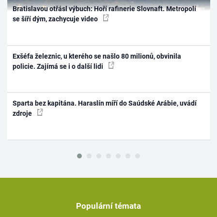
Bratislavou otřásl výbuch: Hoří rafinerie Slovnaft. Metropolí
se šíří dým, zachycuje video
Exšéfa železnic, u kterého se našlo 80 milionů, obvinila
policie. Zajímá se i o další lidi
Sparta bez kapitána. Haraslín míří do Saúdské Arábie, uvádí
zdroje
Populární témata