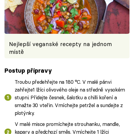
Nejlepší veganské recepty na jednom
místě
Postup přípravy
Troubu předehřejte na 180 °C. V malé pánvi
zahřejte1 lžíci olivového oleje na středně vysokém
stupni. Přidejte česnek, šalotku a chilli koření a
smažte 30 vteřin. Vmíchejte petržel a sundejte z
plotýnky.
V malé misce promíchejte strouhanku, mandle,
kapary a předchozí směs. Vmíchejte 1 lžíci