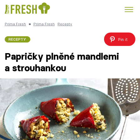
Prima Fresh
■
Prima Fresh
Recepty
Kuře
Polévky k večeři
Rychlé večeře
Trendy:
Pin it
RECEPTY
Česká kuchyně
Čokoláda
Papričky plněné mandlemi
a strouhankou
Témata
Recepty
Články
TV Program