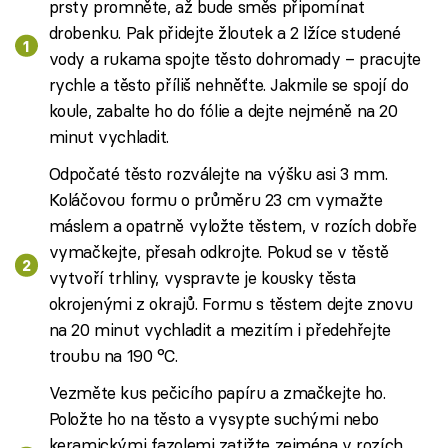
prsty promněte, až bude směs připomínat
drobenku. Pak přidejte žloutek a 2 lžíce studené
vody a rukama spojte těsto dohromady – pracujte
rychle a těsto příliš nehněťte. Jakmile se spojí do
koule, zabalte ho do fólie a dejte nejméně na 20
minut vychladit.
Odpočaté těsto rozválejte na výšku asi 3 mm.
Koláčovou formu o průměru 23 cm vymažte
máslem a opatrně vyložte těstem, v rozích dobře
vymačkejte, přesah odkrojte. Pokud se v těstě
vytvoří trhliny, vyspravte je kousky těsta
okrojenými z okrajů. Formu s těstem dejte znovu
na 20 minut vychladit a mezitím i předehřejte
troubu na 190 °C.
Vezměte kus pečicího papíru a zmačkejte ho.
Položte ho na těsto a vysypte suchými nebo
keramickými fazolemi zatižte zejména v rozích.