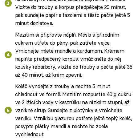
Vložte do trouby a korpus předpékejte 20 minut,
pak sundejte papír s fazolemi a těsto pečte ještě 5
minut dozlatova.
Mezitím si připravte náplň. Máslo s přírodním
cukrem utřete do pěny, pak zatřete vejce.
Vmíchejte mleté mandle a kardamom. Krémem
naplňte předpečený korpus, vmáčkněte do něj
kousky rebarbory, vložte do trouby a pečte ještě 35
až 40 minut, až krém zpevní.
Koláč vyndejte z trouby a nechte 5 minut
chladnout ve formě. Mezitím rozpusťte 40 g cukru
ve 2 lžících vody v kastrůlku na nízkém stupni, až
vznikne sirup. Sundejte z plotýnky a vmíchejte
vanilku. Vzniklou glazurou potřete ještě teplý koláč,
posypte plátky mandlí a nechte ho zcela
vychladnout.