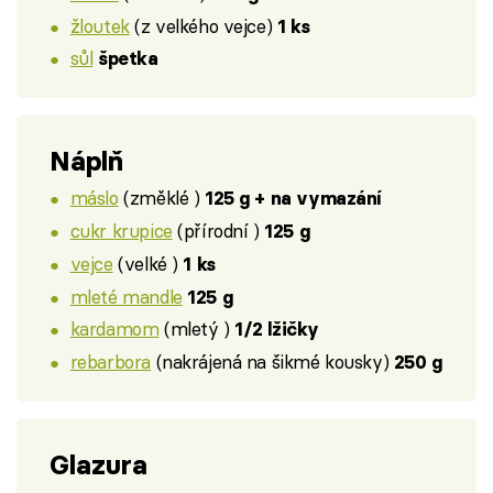
žloutek
(z velkého vejce)
1 ks
sůl
špetka
Náplň
máslo
(změklé )
125 g + na vymazání
cukr krupice
(přírodní )
125 g
vejce
(velké )
1 ks
mleté mandle
125 g
kardamom
(mletý )
1/2 lžičky
rebarbora
(nakrájená na šikmé kousky)
250 g
Glazura