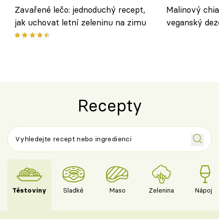
Zavařené lečo: jednoduchý recept,
Malinový chi
jak uchovat letní zeleninu na zimu
veganský dez
ořechů
Recepty
Těstoviny
Sladké
Maso
Zelenina
Nápoje