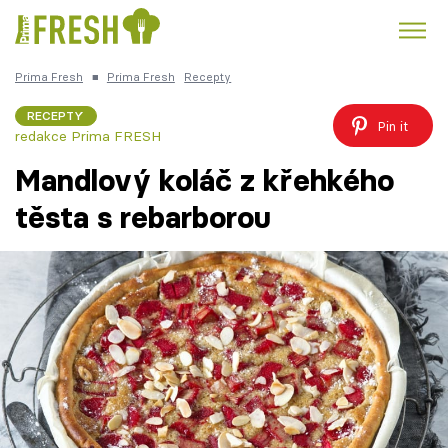
Prima Fresh
■
Prima Fresh
Recepty
Kuře
Polévky k večeři
Rychlé večeře
Trendy:
RECEPTY
Pin it
redakce Prima FRESH
Česká kuchyně
Čokoláda
Mandlový koláč z křehkého
těsta s rebarborou
Témata
Recepty
Články
TV Program