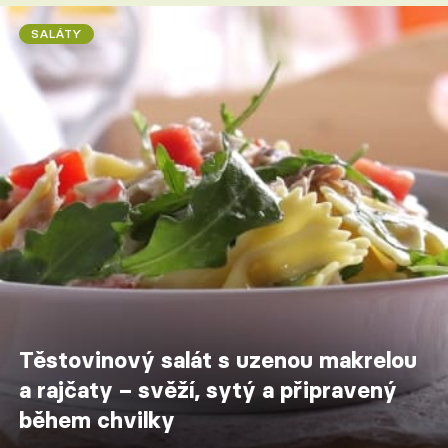
SALÁTY
Těstovinový salát s uzenou makrelou
a rajčaty – svěží, sytý a připravený
během chvilky