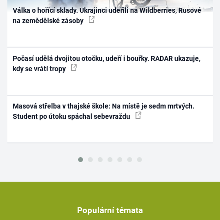
Válka o hořící sklady. Ukrajinci udeřili na Wildberries, Rusové
na zemědělské zásoby
Počasí udělá dvojitou otočku, udeří i bouřky. RADAR ukazuje,
kdy se vrátí tropy
Masová střelba v thajské škole: Na místě je sedm mrtvých.
Student po útoku spáchal sebevraždu
Populární témata