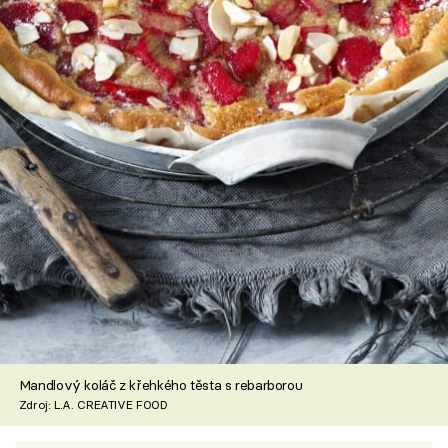
Mandlový koláč z křehkého těsta s rebarborou
Zdroj: L.A. CREATIVE FOOD