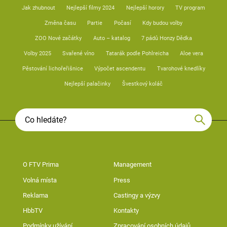
Jak zhubnout
Nejlepší filmy 2024
Nejlepší horory
TV program
Změna času
Partie
Počasí
Kdy budou volby
ZOO Nové začátky
Auto – katalog
7 pádů Honzy Dědka
Volby 2025
Svařené víno
Tatarák podle Pohlreicha
Aloe vera
Pěstování lichořeřišnice
Výpočet ascendentu
Tvarohové knedlíky
Nejlepší palačinky
Švestkový koláč
O FTV Prima
Management
Volná místa
Press
Reklama
Castingy a výzvy
HbbTV
Kontakty
Podmínky užívání
Zpracování osobních údajů