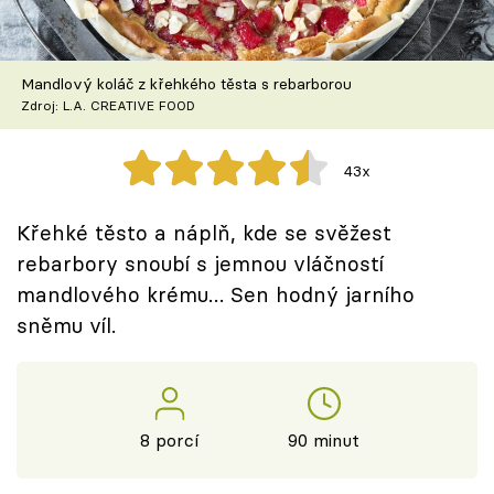
Škola vaření
Recepty z TV
Mandlový koláč z křehkého těsta s rebarborou
Zdroj: L.A. CREATIVE FOOD
Speciál: Cuketa
43x
Těhotnej kuchař
Křehké těsto a náplň, kde se svěžest
Sledujte prima+
rebarbory snoubí s jemnou vláčností
mandlového krému… Sen hodný jarního
Přihlášení
sněmu víl.
Sledujte nás
8 porcí
90 minut