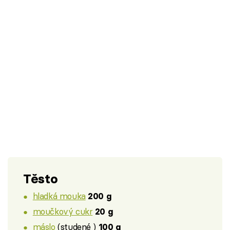
Těsto
hladká mouka
200 g
moučkový cukr
20 g
máslo
(studené )
100 g