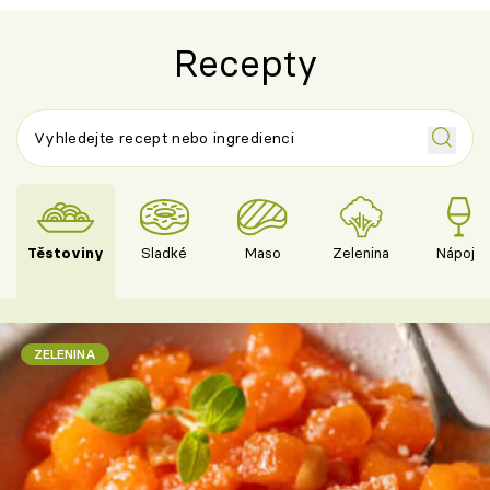
Recepty
Těstoviny
Sladké
Maso
Zelenina
Nápoje
ZELENINA