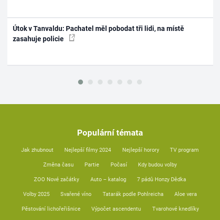
Útok v Tanvaldu: Pachatel měl pobodat tři lidi, na místě
zasahuje policie
Populární témata
Jak zhubnout
Nejlepší filmy 2024
Nejlepší horory
TV program
Změna času
Partie
Počasí
Kdy budou volby
ZOO Nové začátky
Auto – katalog
7 pádů Honzy Dědka
Volby 2025
Svařené víno
Tatarák podle Pohlreicha
Aloe vera
Pěstování lichořeřišnice
Výpočet ascendentu
Tvarohové knedlíky