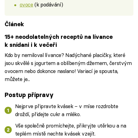
ovoce
(k podávání)
Článek
15+ neodolatelných receptů na lívance
k snídani i k večeři
Kdo by nemiloval lívance? Nadýchané placičky, které
jsou skvělé s jogurtem a oblíbeným džemem, čerstvým
ovocem nebo dokonce naslano! Variací je spousta,
můžete je...
Postup přípravy
Nejprve připravte kvásek – v míse rozdrobte
droždí, přidejte cukr a mléko.
Vše společně promíchejte, přikryjte utěrkou a na
teplém místě nechte kvásek vzejít.