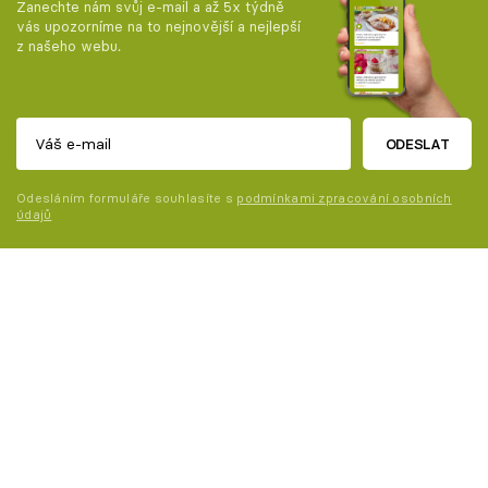
Zanechte nám svůj e-mail a až 5x týdně
vás upozorníme na to nejnovější a nejlepší
z našeho webu.
ODESLAT
Odesláním formuláře souhlasíte s
podmínkami zpracování osobních
údajů