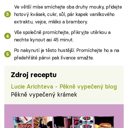
Ve větší míse smíchejte oba druhy mouky, přidejte
hotový kvásek, cukr, sůl, pár kapek vanilkového
extraktu, vejce, mléko a brambory.
Vše společně promíchejte, přikryjte utěrkou a
nechte kynout asi 45 minut.
Po nakynutí je těsto hustější. Promíchejte ho a na
předehřáté pánvi pak lívance smažte.
Zdroj receptu
Lucie Arichteva - Pěkně vypečený blog
Pěkně vypečený krámek