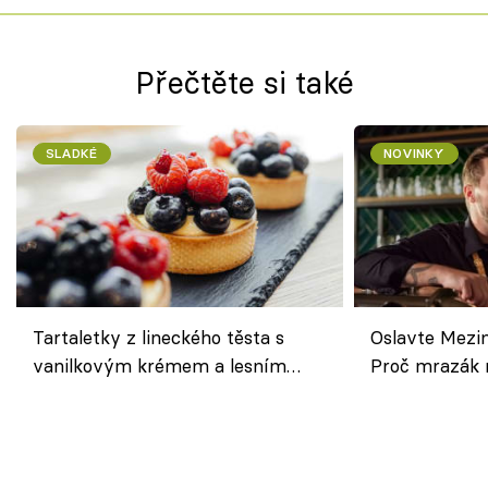
Přečtěte si také
SLADKÉ
NOVINKY
Tartaletky z lineckého těsta s
Oslavte Mezin
vanilkovým krémem a lesním
Proč mrazák n
ovocem podle Bread Society
horku vsadit 