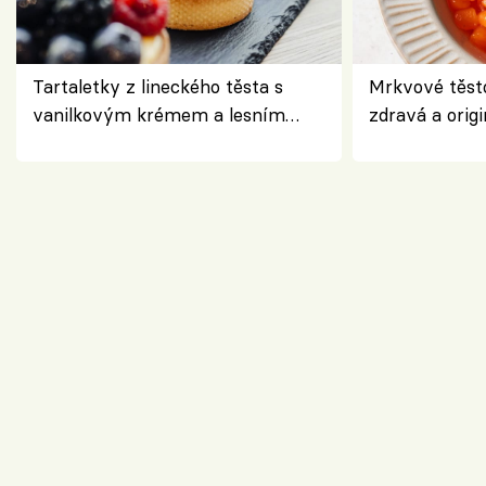
Tartaletky z lineckého těsta s
Mrkvové těst
vanilkovým krémem a lesním
zdravá a origi
ovocem podle Bread Society
klasiky