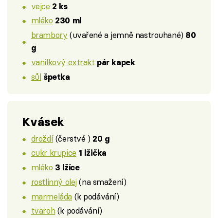
vejce
2 ks
mléko
230 ml
brambory
(uvařené a jemně nastrouhané)
80
g
vanilkový extrakt
pár kapek
sůl
špetka
Kvásek
droždí
(čerstvé )
20 g
cukr krupice
1 lžička
mléko
3 lžíce
rostlinný olej
(na smažení)
marmeláda
(k podávání)
tvaroh
(k podávání)