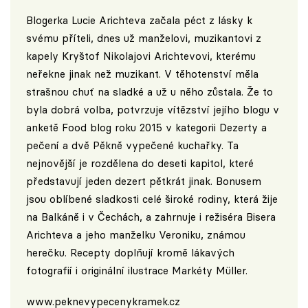
Blogerka Lucie Arichteva začala péct z lásky k
svému příteli, dnes už manželovi, muzikantovi z
kapely Kryštof Nikolajovi Arichtevovi, kterému
neřekne jinak než muzikant. V těhotenství měla
strašnou chuť na sladké a už u něho zůstala. Že to
byla dobrá volba, potvrzuje vítězství jejího blogu v
anketě Food blog roku 2015 v kategorii Dezerty a
pečení a dvě Pěkně vypečené kuchařky. Ta
nejnovější je rozdělena do deseti kapitol, které
představují jeden dezert pětkrát jinak. Bonusem
jsou oblíbené sladkosti celé široké rodiny, která žije
na Balkáně i v Čechách, a zahrnuje i režiséra Bisera
Arichteva a jeho manželku Veroniku, známou
herečku. Recepty doplňují kromě lákavých
fotografií i originální ilustrace Markéty Müller.
www.peknevypecenykramek.cz