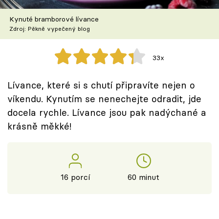
Škola vaření
Kynuté bramborové lívance
Zdroj: Pěkně vypečený blog
Recepty z TV
Speciál: Cuketa
33x
Těhotnej kuchař
Lívance, které si s chutí připravíte nejen o
víkendu. Kynutím se nenechejte odradit, jde
Sledujte prima+
docela rychle. Lívance jsou pak nadýchané a
krásně měkké!
Přihlášení
Sledujte nás
16 porcí
60 minut