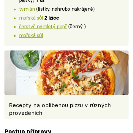
1 ks
tymián
(lístky, nahrubo nakrájené)
mořská sůl
2 lžíce
čerstvě namletý pepř
(černý )
mořská sůl
Recepty na oblíbenou pizzu v různých
provedeních
Postup přípravy