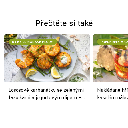
Přečtěte si také
RYBY A MOŘSKÉ PLODY
PŘEDKRMY A 
Lososové karbanátky se zelenými
Nakládané hří
fazolkami a jogurtovým dipem –
kyselém nále
svěží letní oběd
chuťovka do 