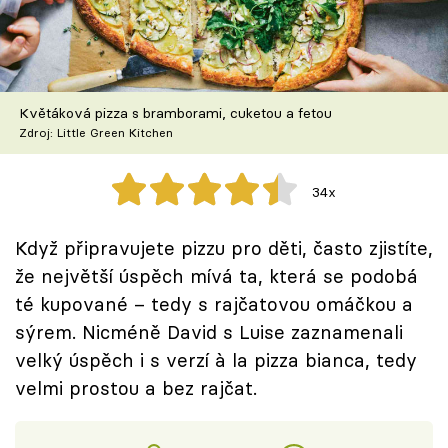
Škola vaření
Recepty z TV
Květáková pizza s bramborami, cuketou a fetou
Speciál: Cuketa
Zdroj: Little Green Kitchen
Těhotnej kuchař
34x
Sledujte prima+
Když připravujete pizzu pro děti, často zjistíte,
že největší úspěch mívá ta, která se podobá
Přihlášení
té kupované – tedy s rajčatovou omáčkou a
sýrem. Nicméně David s Luise zaznamenali
Sledujte nás
velký úspěch i s verzí à la pizza bianca, tedy
velmi prostou a bez rajčat.