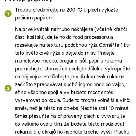
Troubu předehřejte na 200 °C a plech vyložte
pečicím papírem.
Nejprve květák nahrubo nakrájejte (včetně křehčí
části košťálu), dejte ho do food processoru a
rozsekejte na texturu podobnou rýži. Odměřte 1 litr
této květákové rýže a dejte do mísy. Přidejte
mandlovou mouku, oregano, sůl, pepř a rukama
promíchejte. Uprostřed udělejte důlek a vyklepněte
do něj vejce. Rozšlehejte je vidličkou. Pak rukama
začněte zpracovávat suché ingredience do vajec,
až se všechno spojí a vy budete moct směs
vytvarovat do koule. Bude to trochu volnější a vlhčí
směs, než je těsto na chleba. Nechte stát 10 minut.
Směs přesuňte na připravený plech a vytvarujte
do velkého oválu tím, že budete těsto modelovat
rukama a u okrajů ho necháte trochu vyšší. Placku