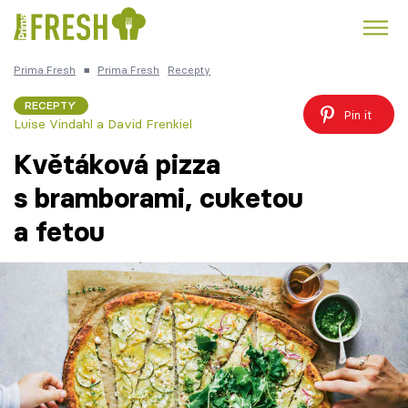
Prima Fresh
■
Prima Fresh
Recepty
Kuře
Polévky k večeři
Rychlé večeře
Trendy:
RECEPTY
Pin it
Luise Vindahl a David Frenkiel
Česká kuchyně
Čokoláda
Květáková pizza
s bramborami, cuketou
a fetou
Témata
Recepty
Články
TV Program