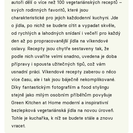
autoři dělí o více než 100 vegetariánských receptů –
svých rodinných favoritů, které jsou
charakteristické pro jejich každodenní kuchyni. Jde
o jídla, po nichž se budete cítit a vypadat skvěle,
od rychlých a lahodných snídaní i večeří pro každý
den až po propracovanější jídla na víkendové
oslavy. Recepty jsou chytře sestaveny tak, že
podle nich uvaříte velmi snadno, uvedena je doba
přípravy i spousta užitečných tipů, což vám
usnadní práci. Víkendové recepty zaberou o něco
více času, ale i tak jsou báječně nekomplikované.
Díky fantastickým fotografiím a food stylingu
stejně jako milým osobním příběhům povyšuje
Green Kitchen at Home moderní a inspirativní
bezlepková vegetariánská jídla na novou úroveň.
Tohle je kuchařka, k níž se budete stále a znovu
vracet.