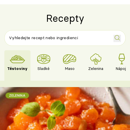
Recepty
Těstoviny
Sladké
Maso
Zelenina
Nápoje
ZELENINA