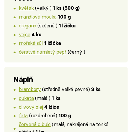
květák
(velký )
1 ks (500 g)
mandlová mouka
100 g
oregano
(sušené )
1 lžička
vejce
4 ks
mořská sůl
1 lžička
čerstvě namletý pepř
(černý )
Náplň
brambory
(středně velké pevné)
3 ks
cuketa
(malá )
1 ks
olivový olej
4 lžíce
feta
(rozdrobená)
100 g
červená cibule
(malá, nakrájená na tenké
plátky)