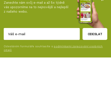
Zanechte nám svůj e-mail a až 5x týdně
vás upozorníme na to nejnovější a nejlepší
z našeho webu.
ODESLAT
Odesláním formuláře souhlasíte s
podmínkami zpracování osobních
údajů