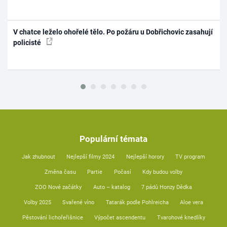
V chatce leželo ohořelé tělo. Po požáru u Dobřichovic zasahují
policisté
Populární témata
Jak zhubnout
Nejlepší filmy 2024
Nejlepší horory
TV program
Změna času
Partie
Počasí
Kdy budou volby
ZOO Nové začátky
Auto – katalog
7 pádů Honzy Dědka
Volby 2025
Svařené víno
Tatarák podle Pohlreicha
Aloe vera
Pěstování lichořeřišnice
Výpočet ascendentu
Tvarohové knedlíky