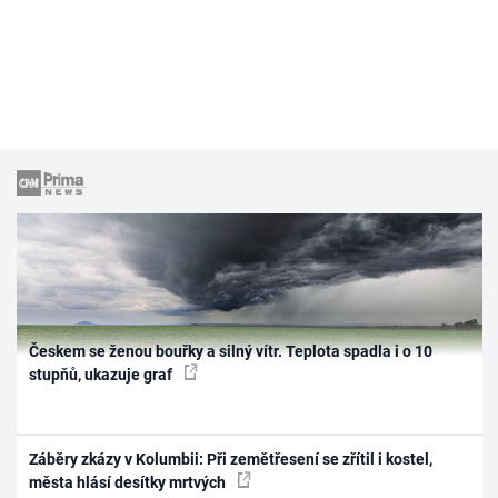
Českem se ženou bouřky a silný vítr. Teplota spadla i o 10
stupňů, ukazuje graf
Záběry zkázy v Kolumbii: Při zemětřesení se zřítil i kostel,
města hlásí desítky mrtvých