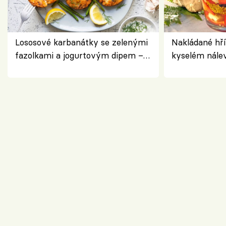
Lososové karbanátky se zelenými
Nakládané hří
fazolkami a jogurtovým dipem –
kyselém nále
svěží letní oběd
chuťovka do 