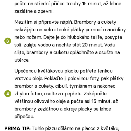
pečte na střední příčce trouby 15 minut, až lehce
zezlátne a zpevní.
Mezitím si připravte náplň. Brambory a cukety
nakrájejte na velmi tenké plátky pomocí mandolíny
nebo nožem. Dejte je do hlubokého talíře, posypte
solí, zalijte vodou a nechte stát 20 minut. Vodu
slijte, brambory a cuketu opláchněte a osušte na
utěrce.
Upečenou květákovou placku potřete tenkou
vrstvou oleje. Poklaďte ji polovinou fety, pak plátky
brambor a cukety, cibulí, tymiánem a nakonec
zbylou fetou, osolte a opepřete. Zakápněte
většinou olivového oleje a pečte asi 15 minut, až
brambory zezlátnou a okraje placky se lehce
připečou.
Tuhle pizzu děláme na placce z květáku,
PRIMA TIP: