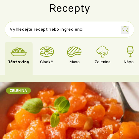
Recepty
Těstoviny
Sladké
Maso
Zelenina
Nápoje
ZELENINA