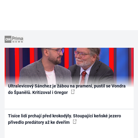
Ultralevicový Sánchez je žábou na prameni, pustil se Vondra
do Španělů. Kritizoval i Gregor
Tisíce lidí prchají před krokodýly. Stoupající keňské jezero
přivedlo predátory až ke dveřím