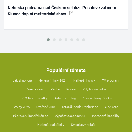
Nebeská podívaná nad Českem se blíží. Působivé zatmění
Slunce doplní meteorická show
Populární témata
Jak zhubnout
Nejlepší filmy 2024
Nejlepší horory
TV program
Změna času
Partie
Počasí
Kdy budou volby
ZOO Nové začátky
Auto – katalog
7 pádů Honzy Dědka
Volby 2025
Svařené víno
Tatarák podle Pohlreicha
Aloe vera
Pěstování lichořeřišnice
Výpočet ascendentu
Tvarohové knedlíky
Nejlepší palačinky
Švestkový koláč