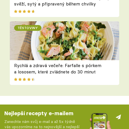
svěží, sytý a připravený během chvilky
TĚSTOVINY
Rychlá a zdravá večeře: Farfalle s pórkem
a lososem, které zvládnete do 30 minut
Nejlepší recepty e-mailem
Zanechte nám svůj e-mail a až 5x týdně
vás upozorníme na to nejnovější a nejlepší