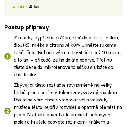
bílek
4 ks
Postup přípravy
Z mouky, kypřicího prášku, změklého tuku, cukru,
žloutků, mléka a citronové kůry uhněťte rukama
tuhé těsto. Nebude vám to trvat déle než 10 minut,
a to ani v případě, že ho děláte poprvé. Třetinu
těsta dejte do mikrotenového sáčku a uložte do
chladničky.
Zbývající těsto roztlačte rovnoměrně na velký
hlubší plech potřený tukem a vysypaný moukou.
Pokud se vám chce vytahovat vál a váleček,
můžete těsto nejdřív rozválet a opatrně přenést na
plech. Na těsto navrstvěte směs strouhaných
jablek a hrušek, posypte rozinkami, mákem a