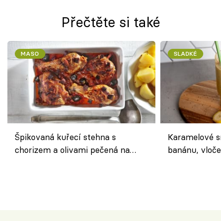
Přečtěte si také
MASO
SLADKÉ
Špikovaná kuřecí stehna s
Karamelové s
chorizem a olivami pečená na
banánu, vloče
letní zelenině – šťavnaté maso s
snídaně do sk
výraznou chutí inspirovanou
Španělskem