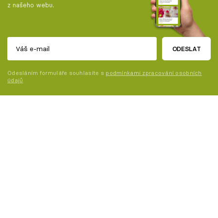
z našeho webu.
ODESLAT
Odesláním formuláře souhlasíte s
podmínkami zpracování osobních
údajů