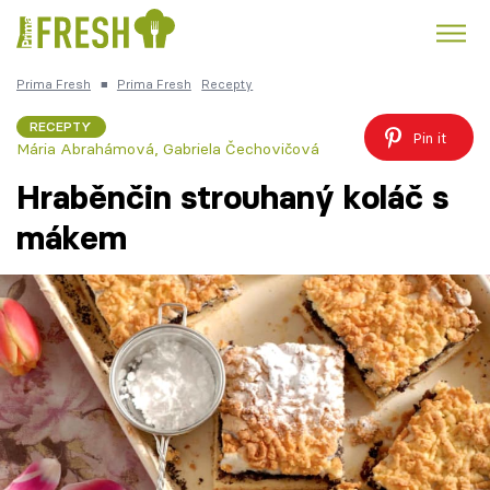
Prima Fresh
■
Prima Fresh
Recepty
Kuře
Polévky k večeři
Rychlé večeře
Trendy:
RECEPTY
Pin it
Mária Abrahámová, Gabriela Čechovičová
Česká kuchyně
Čokoláda
Hraběnčin strouhaný koláč s
mákem
Témata
Recepty
Články
TV Program