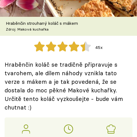
Škola vaření
Recepty z TV
Hraběnčin strouhaný koláč s mákem
Zdroj: Maková kuchařka
Speciál: Cuketa
45x
Těhotnej kuchař
Hraběnčin koláč se tradičně připravuje s
Sledujte prima+
tvarohem, ale dílem náhody vznikla tato
verze s mákem a je tak povedená, že se
Přihlášení
dostala do moc pěkné Makové kuchařky.
Určitě tento koláč vyzkoušejte - bude vám
chutnat :)
Sledujte nás