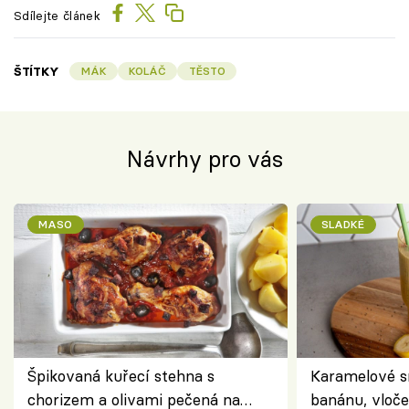
Sdílejte článek
ŠTÍTKY
MÁK
KOLÁČ
TĚSTO
Návrhy pro vás
MASO
SLADKÉ
Špikovaná kuřecí stehna s
Karamelové s
chorizem a olivami pečená na
banánu, vloče