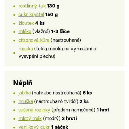
rostlinný tuk
130 g
cukr krystal
150 g
žloutek
4 ks
mléko
(vlažné)
1-3 lžíce
citronová kůra
(nastrouhaná)
mouka
(tuk a mouka na vymazání a
vysypání plechu)
Náplň
jablka
(nahrubo nastrouhaná)
6 ks
hruška
(nastrouhané tvrdší)
2 ks
sušené rozinky
(předem namočené)
1 hrst
mletý mák
(modrý)
3 hrsti
vanilkový cukr
1 sáček