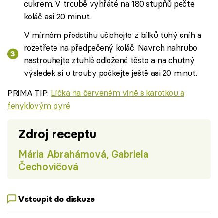
cukrem. V troubě vyhřáté na 180 stupňů pečte
koláč asi 20 minut.
V mírném předstihu ušlehejte z bílků tuhý sníh a
rozetřete na předpečený koláč. Navrch nahrubo
nastrouhejte ztuhlé odložené těsto a na chutný
výsledek si u trouby počkejte ještě asi 20 minut.
PRIMA TIP:
Líčka na červeném víně s karotkou a
fenyklovým pyré
Zdroj receptu
Mária Abrahámová, Gabriela
Čechovičová
Vstoupit do diskuze